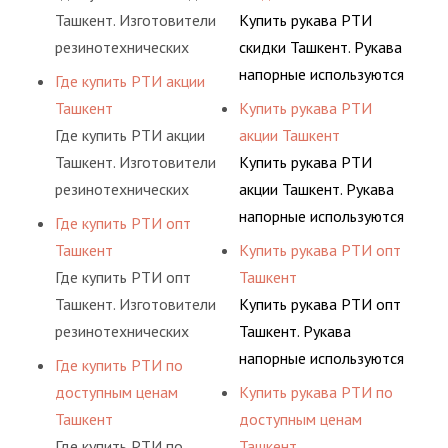
латекс,
и нитевидные
натурального и
жидкообразных частей.
Ташкент. Изготовители
Купить рукава РТИ
поливинилхлорид,
продольные слои,
искусственного сырья,
Для придания
резинотехнических
скидки Ташкент. Рукава
полиамид.
располагающиеся под
такого как:
жесткости продукту
изделий выпускают
напорные используются
Где купить РТИ акции
заданным углом к
искусственный и
используются
широкий спектр
для подачи
Ташкент
Купить рукава РТИ
каркасному слою.
природный каучук,
разнообразные каркасы
продукции из
газообразных и
Где купить РТИ акции
акции Ташкент
латекс,
и нитевидные
натурального и
жидкообразных частей.
Ташкент. Изготовители
Купить рукава РТИ
поливинилхлорид,
продольные слои,
искусственного сырья,
Для придания
резинотехнических
акции Ташкент. Рукава
полиамид.
располагающиеся под
такого как:
жесткости продукту
изделий выпускают
напорные используются
Где купить РТИ опт
заданным углом к
искусственный и
используются
широкий спектр
для подачи
Ташкент
Купить рукава РТИ опт
каркасному слою.
природный каучук,
разнообразные каркасы
продукции из
газообразных и
Где купить РТИ опт
Ташкент
латекс,
и нитевидные
натурального и
жидкообразных частей.
Ташкент. Изготовители
Купить рукава РТИ опт
поливинилхлорид,
продольные слои,
искусственного сырья,
Для придания
резинотехнических
Ташкент. Рукава
полиамид.
располагающиеся под
такого как:
жесткости продукту
изделий выпускают
напорные используются
Где купить РТИ по
заданным углом к
искусственный и
используются
широкий спектр
для подачи
доступным ценам
Купить рукава РТИ по
каркасному слою.
природный каучук,
разнообразные каркасы
продукции из
газообразных и
Ташкент
доступным ценам
латекс,
и нитевидные
натурального и
жидкообразных частей.
Где купить РТИ по
Ташкент