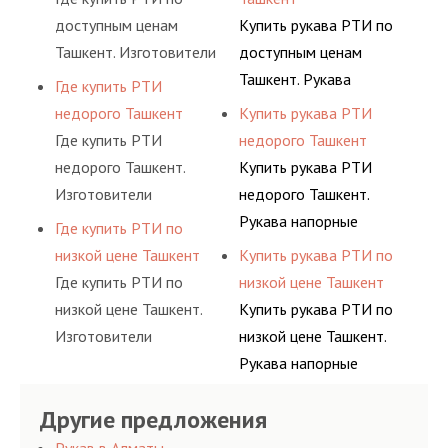
поливинилхлорид,
продольные слои,
искусственного сырья,
Для придания
доступным ценам
Купить рукава РТИ по
полиамид.
располагающиеся под
такого как:
жесткости продукту
Ташкент. Изготовители
доступным ценам
заданным углом к
искусственный и
используются
резинотехнических
Ташкент. Рукава
Где купить РТИ
каркасному слою.
природный каучук,
разнообразные каркасы
изделий выпускают
напорные используются
недорого Ташкент
Купить рукава РТИ
латекс,
и нитевидные
широкий спектр
для подачи
Где купить РТИ
недорого Ташкент
поливинилхлорид,
продольные слои,
продукции из
газообразных и
недорого Ташкент.
Купить рукава РТИ
полиамид.
располагающиеся под
натурального и
жидкообразных частей.
Изготовители
недорого Ташкент.
заданным углом к
искусственного сырья,
Для придания
резинотехнических
Рукава напорные
Где купить РТИ по
каркасному слою.
такого как:
жесткости продукту
изделий выпускают
используются для
низкой цене Ташкент
Купить рукава РТИ по
искусственный и
используются
широкий спектр
подачи газообразных и
Где купить РТИ по
низкой цене Ташкент
природный каучук,
разнообразные каркасы
продукции из
жидкообразных частей.
низкой цене Ташкент.
Купить рукава РТИ по
латекс,
и нитевидные
натурального и
Для придания
Изготовители
низкой цене Ташкент.
поливинилхлорид,
продольные слои,
искусственного сырья,
жесткости продукту
резинотехнических
Рукава напорные
полиамид.
располагающиеся под
такого как:
используются
изделий выпускают
используются для
заданным углом к
искусственный и
разнообразные каркасы
Другие предложения
широкий спектр
подачи газообразных и
каркасному слою.
природный каучук,
и нитевидные
продукции из
жидкообразных частей.