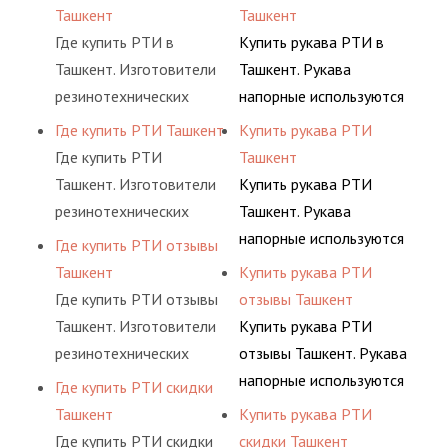
широкий спектр
газообразных и
Ташкент
Ташкент
продукции из
жидкообразных частей.
Где купить РТИ в
Купить рукава РТИ в
натурального и
Для придания
Ташкент. Изготовители
Ташкент. Рукава
искусственного сырья,
жесткости продукту
резинотехнических
напорные используются
такого как:
используются
изделий выпускают
для подачи
Где купить РТИ Ташкент
Купить рукава РТИ
искусственный и
разнообразные каркасы
широкий спектр
газообразных и
Где купить РТИ
Ташкент
природный каучук,
и нитевидные
продукции из
жидкообразных частей.
Ташкент. Изготовители
Купить рукава РТИ
латекс,
продольные слои,
натурального и
Для придания
резинотехнических
Ташкент. Рукава
поливинилхлорид,
располагающиеся под
искусственного сырья,
жесткости продукту
изделий выпускают
напорные используются
Где купить РТИ отзывы
полиамид.
заданным углом к
такого как:
используются
широкий спектр
для подачи
Ташкент
Купить рукава РТИ
каркасному слою.
искусственный и
разнообразные каркасы
продукции из
газообразных и
Где купить РТИ отзывы
отзывы Ташкент
природный каучук,
и нитевидные
натурального и
жидкообразных частей.
Ташкент. Изготовители
Купить рукава РТИ
латекс,
продольные слои,
искусственного сырья,
Для придания
резинотехнических
отзывы Ташкент. Рукава
поливинилхлорид,
располагающиеся под
такого как:
жесткости продукту
изделий выпускают
напорные используются
Где купить РТИ скидки
полиамид.
заданным углом к
искусственный и
используются
широкий спектр
для подачи
Ташкент
Купить рукава РТИ
каркасному слою.
природный каучук,
разнообразные каркасы
продукции из
газообразных и
Где купить РТИ скидки
скидки Ташкент