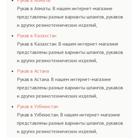
Рукав в Алматы
латекс,
продольные слои,
натурального и
Для придания
Рукав в Алматы. В нашем интернет-магазине
поливинилхлорид,
располагающиеся под
искусственного сырья,
жесткости продукту
представлены разные варианты шлангов, рукавов
полиамид.
заданным углом к
такого как:
используются
и других резинотехнических изделий,
каркасному слою.
искусственный и
разнообразные каркасы
соответствующих ГОСТам, техническим условиям
Рукав в Казахстан
природный каучук,
и нитевидные
и нормативам.
Рукав в Казахстан. В нашем интернет-магазине
латекс,
продольные слои,
представлены разные варианты шлангов, рукавов
поливинилхлорид,
располагающиеся под
и других резинотехнических изделий,
полиамид.
заданным углом к
соответствующих ГОСТам, техническим условиям
Рукав в Астана
каркасному слою.
и нормативам.
Рукав в Астана. В нашем интернет-магазине
представлены разные варианты шлангов, рукавов
и других резинотехнических изделий,
соответствующих ГОСТам, техническим условиям
Рукав в Узбекистан
и нормативам.
Рукав в Узбекистан. В нашем интернет-магазине
представлены разные варианты шлангов, рукавов
и других резинотехнических изделий,