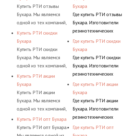
такого как:
возможность покупки
широкий спектр
Купить РТИ отзывы
Бухара
искусственный и
товаров за доступный
продукции из
Бухара. Мы являемся
Где купить РТИ отзывы
природный каучук,
расчет.
натурального и
одной из тех компаний,
Бухара. Изготовители
латекс,
искусственного сырья,
что для Вашего
резинотехнических
Купить РТИ скидки
поливинилхлорид,
такого как:
удобства
изделий выпускают
Бухара
Где купить РТИ скидки
полиамид.
искусственный и
предусмотрели
широкий спектр
Купить РТИ скидки
Бухара
природный каучук,
возможность покупки
продукции из
Бухара. Мы являемся
Где купить РТИ скидки
латекс,
товаров за доступный
натурального и
одной из тех компаний,
Бухара. Изготовители
поливинилхлорид,
расчет.
искусственного сырья,
что для Вашего
резинотехнических
Купить РТИ акции
полиамид.
такого как:
удобства
изделий выпускают
Бухара
Где купить РТИ акции
искусственный и
предусмотрели
широкий спектр
Купить РТИ акции
Бухара
природный каучук,
возможность покупки
продукции из
Бухара. Мы являемся
Где купить РТИ акции
латекс,
товаров за доступный
натурального и
одной из тех компаний,
Бухара. Изготовители
поливинилхлорид,
расчет.
искусственного сырья,
что для Вашего
резинотехнических
Купить РТИ опт Бухара
полиамид.
такого как:
удобства
изделий выпускают
Купить РТИ опт Бухара.
Где купить РТИ опт
искусственный и
предусмотрели
широкий спектр
Мы являемся одной из
Бухара