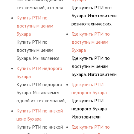
природный каучук,
возможность покупки
продукции из
тех компаний, что для
Где купить РТИ опт
латекс,
товаров за доступный
натурального и
Вашего удобства
Бухара. Изготовители
Купить РТИ по
поливинилхлорид,
расчет.
искусственного сырья,
предусмотрели
резинотехнических
доступным ценам
полиамид.
такого как:
возможность покупки
изделий выпускают
Бухара
Где купить РТИ по
искусственный и
товаров за доступный
широкий спектр
Купить РТИ по
доступным ценам
природный каучук,
расчет.
продукции из
доступным ценам
Бухара
латекс,
натурального и
Бухара. Мы являемся
Где купить РТИ по
поливинилхлорид,
искусственного сырья,
одной из тех компаний,
доступным ценам
Купить РТИ недорого
полиамид.
такого как:
что для Вашего
Бухара. Изготовители
Бухара
искусственный и
удобства
резинотехнических
Купить РТИ недорого
Где купить РТИ
природный каучук,
предусмотрели
изделий выпускают
Бухара. Мы являемся
недорого Бухара
латекс,
возможность покупки
широкий спектр
одной из тех компаний,
Где купить РТИ
поливинилхлорид,
товаров за доступный
продукции из
что для Вашего
недорого Бухара.
Купить РТИ по низкой
полиамид.
расчет.
натурального и
удобства
Изготовители
цене Бухара
искусственного сырья,
предусмотрели
резинотехнических
Купить РТИ по низкой
Где купить РТИ по
такого как:
возможность покупки
изделий выпускают