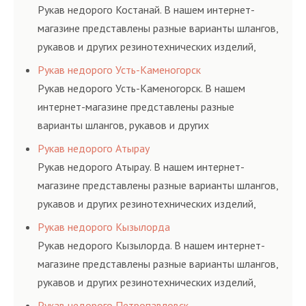
и нормативам.
Рукав недорого Костанай. В нашем интернет-
магазине представлены разные варианты шлангов,
рукавов и других резинотехнических изделий,
соответствующих ГОСТам, техническим условиям
Рукав недорого Усть-Каменогорск
и нормативам.
Рукав недорого Усть-Каменогорск. В нашем
интернет-магазине представлены разные
варианты шлангов, рукавов и других
резинотехнических изделий, соответствующих
Рукав недорого Атырау
ГОСТам, техническим условиям и нормативам.
Рукав недорого Атырау. В нашем интернет-
магазине представлены разные варианты шлангов,
рукавов и других резинотехнических изделий,
соответствующих ГОСТам, техническим условиям
Рукав недорого Кызылорда
и нормативам.
Рукав недорого Кызылорда. В нашем интернет-
магазине представлены разные варианты шлангов,
рукавов и других резинотехнических изделий,
соответствующих ГОСТам, техническим условиям
Рукав недорого Петропавловск