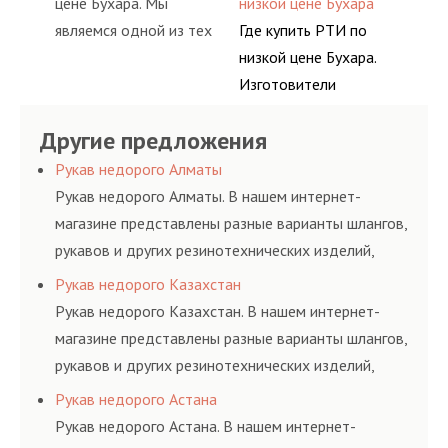
цене Бухара. Мы
низкой цене Бухара
искусственный и
товаров за доступный
широкий спектр
являемся одной из тех
Где купить РТИ по
природный каучук,
расчет.
продукции из
компаний, что для
низкой цене Бухара.
латекс,
натурального и
Вашего удобства
Изготовители
поливинилхлорид,
искусственного сырья,
предусмотрели
резинотехнических
полиамид.
такого как:
Другие предложения
возможность покупки
изделий выпускают
искусственный и
товаров за доступный
широкий спектр
Рукав недорого Алматы
природный каучук,
расчет.
продукции из
Рукав недорого Алматы. В нашем интернет-
латекс,
натурального и
магазине представлены разные варианты шлангов,
поливинилхлорид,
искусственного сырья,
рукавов и других резинотехнических изделий,
полиамид.
такого как:
соответствующих ГОСТам, техническим условиям
Рукав недорого Казахстан
искусственный и
и нормативам.
Рукав недорого Казахстан. В нашем интернет-
природный каучук,
магазине представлены разные варианты шлангов,
латекс,
рукавов и других резинотехнических изделий,
поливинилхлорид,
соответствующих ГОСТам, техническим условиям
Рукав недорого Астана
полиамид.
и нормативам.
Рукав недорого Астана. В нашем интернет-