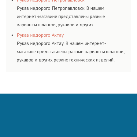
и нормативам.
Рукав недорого Петропавловск. В нашем
интернет-магазине представлены разные
варианты шлангов, рукавов и других
резинотехнических изделий, соответствующих
Рукав недорого Актау
ГОСТам, техническим условиям и нормативам.
Рукав недорого Актау. В нашем интернет-
магазине представлены разные варианты шлангов,
рукавов и других резинотехнических изделий,
соответствующих ГОСТам, техническим условиям
и нормативам.