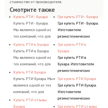
стоимостям от производителя.
Смотрите также
Купить РТИ - Бухара
Где купить РТИ - Бухара
Купить РТИ - Бухара.
Где купить РТИ - Бухара.
Мы являемся одной из
Изготовители
тех компаний, что для
резинотехнических
Вашего удобства
изделий выпускают
Купить РТИ в Бухара
Где купить РТИ в
предусмотрели
широкий спектр
Купить РТИ в Бухара.
Бухара
возможность покупки
продукции из
Мы являемся одной из
Где купить РТИ в
товаров за доступный
натурального и
тех компаний, что для
Бухара. Изготовители
расчет.
искусственного сырья,
Вашего удобства
резинотехнических
Купить РТИ Бухара
такого как:
предусмотрели
изделий выпускают
Купить РТИ Бухара. Мы
Где купить РТИ Бухара
искусственный и
возможность покупки
широкий спектр
являемся одной из тех
Где купить РТИ Бухара.
природный каучук,
товаров за доступный
продукции из
компаний, что для
Изготовители
латекс,
расчет.
натурального и
Вашего удобства
резинотехнических
Купить РТИ отзывы
поливинилхлорид,
искусственного сырья,
предусмотрели
изделий выпускают
Бухара
Где купить РТИ отзывы
полиамид.