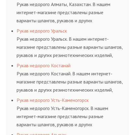
и нормативам.
Рукав недорого Алматы, Казахстан. В нашем
интернет-магазине представлены разные
варианты шлангов, рукавов и других
резинотехнических изделий, соответствующих
Рукав недорого Уральск
ГОСТам, техническим условиям и нормативам.
Рукав недорого Уральск. В нашем интернет-
магазине представлены разные варианты шлангов,
рукавов и других резинотехнических изделий,
соответствующих ГОСТам, техническим условиям
Рукав недорого Костанай
и нормативам.
Рукав недорого Костанай. В нашем интернет-
магазине представлены разные варианты шлангов,
рукавов и других резинотехнических изделий,
соответствующих ГОСТам, техническим условиям
Рукав недорого Усть-Каменогорск
и нормативам.
Рукав недорого Усть-Каменогорск. В нашем
интернет-магазине представлены разные
варианты шлангов, рукавов и других
резинотехнических изделий, соответствующих
Рукав недорого Атырау