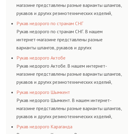
магазине представлены разные варианты шлангов,
рукавов и других резинотехнических изделий,
соответствующих ГОСТам, техническим условиям
Рукав недорого по странам СНГ
и нормативам.
Рукав недорого по странам СНГ. В нашем
интернет-магазине представлены разные
варианты шлангов, рукавов и других
резинотехнических изделий, соответствующих
Рукав недорого Актобе
ГОСТам, техническим условиям и нормативам.
Рукав недорого Актобе. В нашем интернет-
магазине представлены разные варианты шлангов,
рукавов и других резинотехнических изделий,
соответствующих ГОСТам, техническим условиям
Рукав недорого Шымкент
и нормативам.
Рукав недорого Шымкент. В нашем интернет-
магазине представлены разные варианты шлангов,
рукавов и других резинотехнических изделий,
соответствующих ГОСТам, техническим условиям
Рукав недорого Караганда
и нормативам.