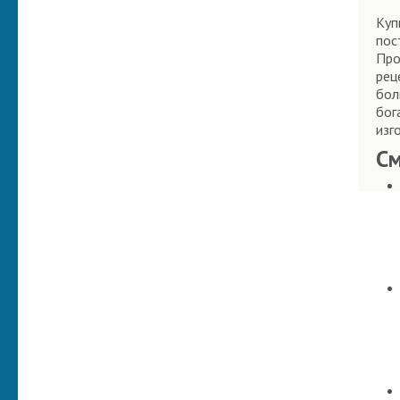
Куп
пос
Про
рец
бол
бог
изг
С