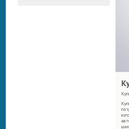
К
Куп
Куп
пот
изг
авт
шах