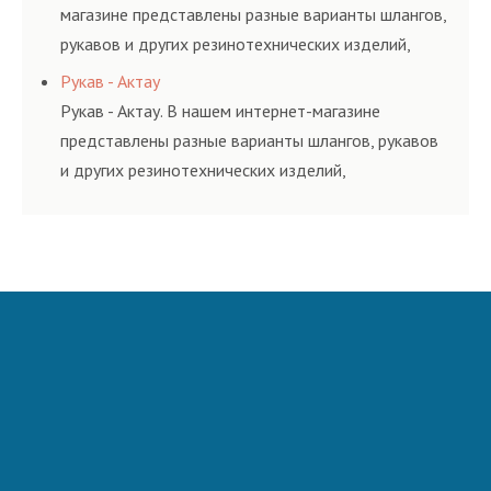
магазине представлены разные варианты шлангов,
рукавов и других резинотехнических изделий,
соответствующих ГОСТам, техническим условиям
Рукав - Актау
и нормативам.
Рукав - Актау. В нашем интернет-магазине
представлены разные варианты шлангов, рукавов
и других резинотехнических изделий,
соответствующих ГОСТам, техническим условиям
и нормативам.