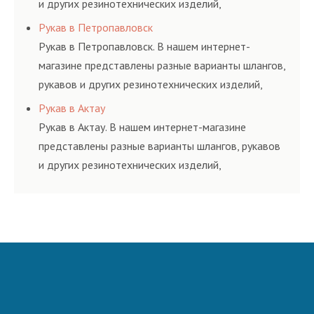
и других резинотехнических изделий,
соответствующих ГОСТам, техническим условиям
Рукав в Петропавловск
и нормативам.
Рукав в Петропавловск. В нашем интернет-
магазине представлены разные варианты шлангов,
рукавов и других резинотехнических изделий,
соответствующих ГОСТам, техническим условиям
Рукав в Актау
и нормативам.
Рукав в Актау. В нашем интернет-магазине
представлены разные варианты шлангов, рукавов
и других резинотехнических изделий,
соответствующих ГОСТам, техническим условиям
и нормативам.