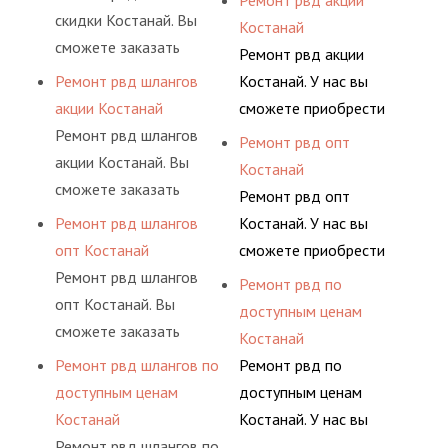
Ремонт рвд акции
долговременного
давления. Ремонт
скидки Костанай. Вы
фитингами и
Костанай
комплексного
шлангов производится
сможете заказать
комплектующими,
Ремонт рвд акции
обслуживания
высококвалифицирован
сервис РВД на разовой
АДЫМ Инжиниринг
Ремонт рвд шлангов
Костанай. У нас вы
гидросистем Вашего
ными спецами, которые
основе либо на
предлагает ремонт
акции Костанай
сможете приобрести
предприятия.
помогут решить любую
условиях
шлангов высокого
Ремонт рвд шлангов
рукав с разными
Ремонт рвд опт
сложную задачу.
долговременного
давления. Ремонт
акции Костанай. Вы
фитингами и
Костанай
комплексного
шлангов производится
сможете заказать
комплектующими,
Ремонт рвд опт
обслуживания
высококвалифицирован
сервис РВД на разовой
АДЫМ Инжиниринг
Ремонт рвд шлангов
Костанай. У нас вы
гидросистем Вашего
ными спецами, которые
основе либо на
предлагает ремонт
опт Костанай
сможете приобрести
предприятия.
помогут решить любую
условиях
шлангов высокого
Ремонт рвд шлангов
рукав с разными
Ремонт рвд по
сложную задачу.
долговременного
давления. Ремонт
опт Костанай. Вы
фитингами и
доступным ценам
комплексного
шлангов производится
сможете заказать
комплектующими,
Костанай
обслуживания
высококвалифицирован
сервис РВД на разовой
АДЫМ Инжиниринг
Ремонт рвд шлангов по
Ремонт рвд по
гидросистем Вашего
ными спецами, которые
основе либо на
предлагает ремонт
доступным ценам
доступным ценам
предприятия.
помогут решить любую
условиях
шлангов высокого
Костанай
Костанай. У нас вы
сложную задачу.
долговременного
давления. Ремонт
Ремонт рвд шлангов по
сможете приобрести