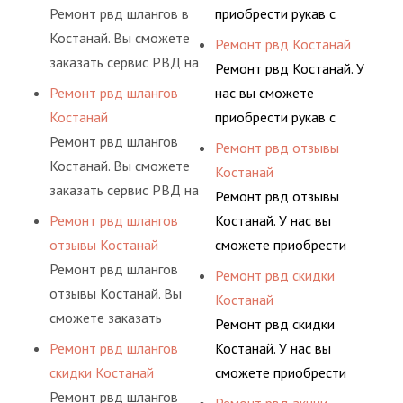
долговременного
предлагает ремонт
Ремонт рвд шлангов в
приобрести рукав с
комплексного
шлангов высокого
Костанай. Вы сможете
разными фитингами и
Ремонт рвд Костанай
обслуживания
давления. Ремонт
заказать сервис РВД на
комплектующими,
Ремонт рвд Костанай. У
гидросистем Вашего
шлангов производится
разовой основе либо на
АДЫМ Инжиниринг
Ремонт рвд шлангов
нас вы сможете
предприятия.
высококвалифицирован
условиях
предлагает ремонт
Костанай
приобрести рукав с
ными спецами, которые
долговременного
шлангов высокого
Ремонт рвд шлангов
разными фитингами и
Ремонт рвд отзывы
помогут решить любую
комплексного
давления. Ремонт
Костанай. Вы сможете
комплектующими,
Костанай
сложную задачу.
обслуживания
шлангов производится
заказать сервис РВД на
АДЫМ Инжиниринг
Ремонт рвд отзывы
гидросистем Вашего
высококвалифицирован
разовой основе либо на
предлагает ремонт
Ремонт рвд шлангов
Костанай. У нас вы
предприятия.
ными спецами, которые
условиях
шлангов высокого
отзывы Костанай
сможете приобрести
помогут решить любую
долговременного
давления. Ремонт
Ремонт рвд шлангов
рукав с разными
Ремонт рвд скидки
сложную задачу.
комплексного
шлангов производится
отзывы Костанай. Вы
фитингами и
Костанай
обслуживания
высококвалифицирован
сможете заказать
комплектующими,
Ремонт рвд скидки
гидросистем Вашего
ными спецами, которые
сервис РВД на разовой
АДЫМ Инжиниринг
Ремонт рвд шлангов
Костанай. У нас вы
предприятия.
помогут решить любую
основе либо на
предлагает ремонт
скидки Костанай
сможете приобрести
сложную задачу.
условиях
шлангов высокого
Ремонт рвд шлангов
рукав с разными