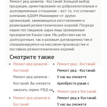
Ремонт рвд шлангов - Костанай. Большой выбор
продукции, ориентирование на доброжелательные и
долговременные отношения – вот то, что отличает
компанию АДЫМ Инжиниринг от других
организаций, занимающихся изготовлением и
реализацией резинотехнических изделий. Посреди
наших поставщиков сырья лишь проверенные
предприятия Казахстане. Мы работаем как по
долгосрочным, так и разовым договоренностям и
специализируемся на массовом производстве и
поставках резинотехнических изделий.
Смотрите также
Ремонт рвд шлангов -
Ремонт рвд - Костанай
Костанай
Ремонт рвд - Костанай.
Ремонт рвд шлангов -
У нас вы сможете
Костанай. Вы сможете
приобрести рукав с
заказать сервис РВД на
разными фитингами и
Ремонт рвд в Костанай
разовой основе либо на
комплектующими,
Ремонт рвд шлангов в
Ремонт рвд в Костанай.
условиях
АДЫМ Инжиниринг
Костанай
У нас вы сможете