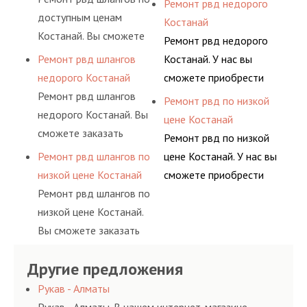
Ремонт рвд недорого
комплексного
шлангов производится
доступным ценам
рукав с разными
Костанай
обслуживания
высококвалифицирован
Костанай. Вы сможете
фитингами и
Ремонт рвд недорого
гидросистем Вашего
ными спецами, которые
заказать сервис РВД на
комплектующими,
Ремонт рвд шлангов
Костанай. У нас вы
предприятия.
помогут решить любую
разовой основе либо на
АДЫМ Инжиниринг
недорого Костанай
сможете приобрести
сложную задачу.
условиях
предлагает ремонт
Ремонт рвд шлангов
рукав с разными
Ремонт рвд по низкой
долговременного
шлангов высокого
недорого Костанай. Вы
фитингами и
цене Костанай
комплексного
давления. Ремонт
сможете заказать
комплектующими,
Ремонт рвд по низкой
обслуживания
шлангов производится
сервис РВД на разовой
АДЫМ Инжиниринг
Ремонт рвд шлангов по
цене Костанай. У нас вы
гидросистем Вашего
высококвалифицирован
основе либо на
предлагает ремонт
низкой цене Костанай
сможете приобрести
предприятия.
ными спецами, которые
условиях
шлангов высокого
Ремонт рвд шлангов по
рукав с разными
помогут решить любую
долговременного
давления. Ремонт
низкой цене Костанай.
фитингами и
сложную задачу.
комплексного
шлангов производится
Вы сможете заказать
комплектующими,
обслуживания
высококвалифицирован
сервис РВД на разовой
АДЫМ Инжиниринг
гидросистем Вашего
ными спецами, которые
Другие предложения
основе либо на
предлагает ремонт
предприятия.
помогут решить любую
условиях
шлангов высокого
Рукав - Алматы
сложную задачу.
долговременного
давления. Ремонт