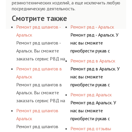
резинотехнических изделий, а еще исключить любую
посредническую деятельность.
Смотрите также
Ремонт рвд шлангов -
Ремонт рвд - Аральск
Аральск
Ремонт рвд - Аральск. У
Ремонт рвд шлангов -
нас вы сможете
Аральск. Вы сможете
приобрести рукав с
заказать сервис РВД на
разными фитингами и
Ремонт рвд в Аральск
разовой основе либо на
комплектующими,
Ремонт рвд шлангов в
Ремонт рвд в Аральск. У
условиях
АДЫМ Инжиниринг
Аральск
нас вы сможете
долговременного
предлагает ремонт
Ремонт рвд шлангов в
приобрести рукав с
комплексного
шлангов высокого
Аральск. Вы сможете
разными фитингами и
Ремонт рвд Аральск
обслуживания
давления. Ремонт
заказать сервис РВД на
комплектующими,
Ремонт рвд Аральск. У
гидросистем Вашего
шлангов производится
разовой основе либо на
АДЫМ Инжиниринг
Ремонт рвд шлангов
нас вы сможете
предприятия.
высококвалифицирован
условиях
предлагает ремонт
Аральск
приобрести рукав с
ными спецами, которые
долговременного
шлангов высокого
Ремонт рвд шлангов
разными фитингами и
Ремонт рвд отзывы
помогут решить любую