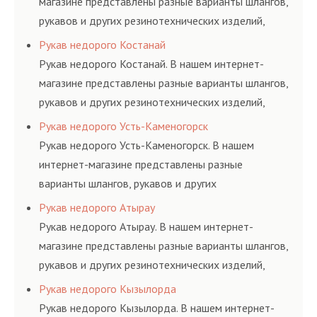
магазине представлены разные варианты шлангов,
рукавов и других резинотехнических изделий,
соответствующих ГОСТам, техническим условиям
Рукав недорого Костанай
и нормативам.
Рукав недорого Костанай. В нашем интернет-
магазине представлены разные варианты шлангов,
рукавов и других резинотехнических изделий,
соответствующих ГОСТам, техническим условиям
Рукав недорого Усть-Каменогорск
и нормативам.
Рукав недорого Усть-Каменогорск. В нашем
интернет-магазине представлены разные
варианты шлангов, рукавов и других
резинотехнических изделий, соответствующих
Рукав недорого Атырау
ГОСТам, техническим условиям и нормативам.
Рукав недорого Атырау. В нашем интернет-
магазине представлены разные варианты шлангов,
рукавов и других резинотехнических изделий,
соответствующих ГОСТам, техническим условиям
Рукав недорого Кызылорда
и нормативам.
Рукав недорого Кызылорда. В нашем интернет-