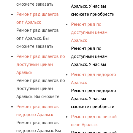
комплексного
шлангов производится
сможете заказать
комплектующими,
Аральск. У нас вы
обслуживания
высококвалифицирован
сервис РВД на разовой
АДЫМ Инжиниринг
Ремонт рвд шлангов
сможете приобрести
гидросистем Вашего
ными спецами, которые
основе либо на
предлагает ремонт
опт Аральск
рукав с разными
Ремонт рвд по
предприятия.
помогут решить любую
условиях
шлангов высокого
Ремонт рвд шлангов
фитингами и
доступным ценам
сложную задачу.
долговременного
давления. Ремонт
опт Аральск. Вы
комплектующими,
Аральск
комплексного
шлангов производится
сможете заказать
АДЫМ Инжиниринг
Ремонт рвд по
обслуживания
высококвалифицирован
сервис РВД на разовой
предлагает ремонт
Ремонт рвд шлангов по
доступным ценам
гидросистем Вашего
ными спецами, которые
основе либо на
шлангов высокого
доступным ценам
Аральск. У нас вы
предприятия.
помогут решить любую
условиях
давления. Ремонт
Аральск
сможете приобрести
Ремонт рвд недорого
сложную задачу.
долговременного
шлангов производится
Ремонт рвд шлангов по
рукав с разными
Аральск
комплексного
высококвалифицирован
доступным ценам
фитингами и
Ремонт рвд недорого
обслуживания
ными спецами, которые
Аральск. Вы сможете
комплектующими,
Аральск. У нас вы
гидросистем Вашего
помогут решить любую
заказать сервис РВД на
АДЫМ Инжиниринг
Ремонт рвд шлангов
сможете приобрести
предприятия.
сложную задачу.
разовой основе либо на
предлагает ремонт
недорого Аральск
рукав с разными
Ремонт рвд по низкой
условиях
шлангов высокого
Ремонт рвд шлангов
фитингами и
цене Аральск
долговременного
давления. Ремонт
недорого Аральск. Вы
комплектующими,
Ремонт рвд по низкой