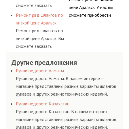
комплексного
шлангов производится
сможете заказать
АДЫМ Инжиниринг
цене Аральск. У нас вы
обслуживания
высококвалифицирован
сервис РВД на разовой
предлагает ремонт
Ремонт рвд шлангов по
сможете приобрести
гидросистем Вашего
ными спецами, которые
основе либо на
шлангов высокого
низкой цене Аральск
рукав с разными
предприятия.
помогут решить любую
условиях
давления. Ремонт
Ремонт рвд шлангов по
фитингами и
сложную задачу.
долговременного
шлангов производится
низкой цене Аральск. Вы
комплектующими,
комплексного
высококвалифицирован
сможете заказать
АДЫМ Инжиниринг
обслуживания
ными спецами, которые
сервис РВД на разовой
предлагает ремонт
гидросистем Вашего
помогут решить любую
Другие предложения
основе либо на
шлангов высокого
предприятия.
сложную задачу.
условиях
давления. Ремонт
Рукав недорого Алматы
долговременного
шлангов производится
Рукав недорого Алматы. В нашем интернет-
комплексного
высококвалифицирован
магазине представлены разные варианты шлангов,
обслуживания
ными спецами, которые
рукавов и других резинотехнических изделий,
гидросистем Вашего
помогут решить любую
соответствующих ГОСТам, техническим условиям
Рукав недорого Казахстан
предприятия.
сложную задачу.
и нормативам.
Рукав недорого Казахстан. В нашем интернет-
магазине представлены разные варианты шлангов,
рукавов и других резинотехнических изделий,