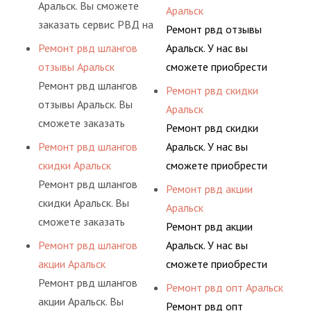
комплексного
давления. Ремонт
Аральск. Вы сможете
комплектующими,
Аральск
сложную задачу.
обслуживания
шлангов производится
заказать сервис РВД на
АДЫМ Инжиниринг
Ремонт рвд отзывы
гидросистем Вашего
высококвалифицирован
разовой основе либо на
предлагает ремонт
Ремонт рвд шлангов
Аральск. У нас вы
предприятия.
ными спецами, которые
условиях
шлангов высокого
отзывы Аральск
сможете приобрести
помогут решить любую
долговременного
давления. Ремонт
Ремонт рвд шлангов
рукав с разными
Ремонт рвд скидки
сложную задачу.
комплексного
шлангов производится
отзывы Аральск. Вы
фитингами и
Аральск
обслуживания
высококвалифицирован
сможете заказать
комплектующими,
Ремонт рвд скидки
гидросистем Вашего
ными спецами, которые
сервис РВД на разовой
АДЫМ Инжиниринг
Ремонт рвд шлангов
Аральск. У нас вы
предприятия.
помогут решить любую
основе либо на
предлагает ремонт
скидки Аральск
сможете приобрести
сложную задачу.
условиях
шлангов высокого
Ремонт рвд шлангов
рукав с разными
Ремонт рвд акции
долговременного
давления. Ремонт
скидки Аральск. Вы
фитингами и
Аральск
комплексного
шлангов производится
сможете заказать
комплектующими,
Ремонт рвд акции
обслуживания
высококвалифицирован
сервис РВД на разовой
АДЫМ Инжиниринг
Ремонт рвд шлангов
Аральск. У нас вы
гидросистем Вашего
ными спецами, которые
основе либо на
предлагает ремонт
акции Аральск
сможете приобрести
предприятия.
помогут решить любую
условиях
шлангов высокого
Ремонт рвд шлангов
рукав с разными
Ремонт рвд опт Аральск
сложную задачу.
долговременного
давления. Ремонт
акции Аральск. Вы
фитингами и
Ремонт рвд опт