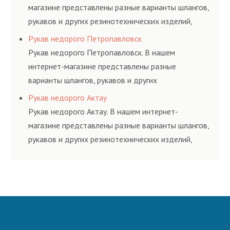
магазине представлены разные варианты шлангов,
рукавов и других резинотехнических изделий,
соответствующих ГОСТам, техническим условиям
Рукав недорого Петропавловск
и нормативам.
Рукав недорого Петропавловск. В нашем
интернет-магазине представлены разные
варианты шлангов, рукавов и других
резинотехнических изделий, соответствующих
Рукав недорого Актау
ГОСТам, техническим условиям и нормативам.
Рукав недорого Актау. В нашем интернет-
магазине представлены разные варианты шлангов,
рукавов и других резинотехнических изделий,
соответствующих ГОСТам, техническим условиям
и нормативам.