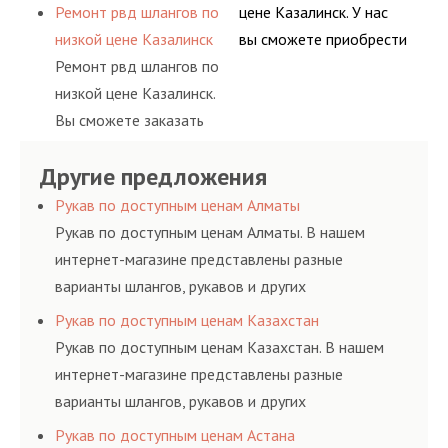
сервис РВД на разовой
АДЫМ Инжиниринг
Ремонт рвд шлангов по
цене Казалинск. У нас
гидросистем Вашего
высококвалифицирован
основе либо на
предлагает ремонт
низкой цене Казалинск
вы сможете приобрести
предприятия.
ными спецами, которые
условиях
шлангов высокого
Ремонт рвд шлангов по
рукав с разными
помогут решить любую
долговременного
давления. Ремонт
низкой цене Казалинск.
фитингами и
сложную задачу.
комплексного
шлангов производится
Вы сможете заказать
комплектующими,
обслуживания
высококвалифицирован
сервис РВД на разовой
АДЫМ Инжиниринг
гидросистем Вашего
ными спецами, которые
Другие предложения
основе либо на
предлагает ремонт
предприятия.
помогут решить любую
условиях
шлангов высокого
Рукав по доступным ценам Алматы
сложную задачу.
долговременного
давления. Ремонт
Рукав по доступным ценам Алматы. В нашем
комплексного
шлангов производится
интернет-магазине представлены разные
обслуживания
высококвалифицирован
варианты шлангов, рукавов и других
гидросистем Вашего
ными спецами, которые
резинотехнических изделий, соответствующих
Рукав по доступным ценам Казахстан
предприятия.
помогут решить любую
ГОСТам, техническим условиям и нормативам.
Рукав по доступным ценам Казахстан. В нашем
сложную задачу.
интернет-магазине представлены разные
варианты шлангов, рукавов и других
резинотехнических изделий, соответствующих
Рукав по доступным ценам Астана