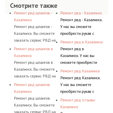
Смотрите также
Ремонт рвд шлангов -
Ремонт рвд - Казалинск
Казалинск
Ремонт рвд - Казалинск.
Ремонт рвд шлангов -
У нас вы сможете
Казалинск. Вы сможете
приобрести рукав с
заказать сервис РВД на
разными фитингами и
Ремонт рвд в Казалинск
разовой основе либо на
комплектующими,
Ремонт рвд шлангов в
Ремонт рвд в
условиях
АДЫМ Инжиниринг
Казалинск
Казалинск. У нас вы
долговременного
предлагает ремонт
Ремонт рвд шлангов в
сможете приобрести
комплексного
шлангов высокого
Казалинск. Вы сможете
рукав с разными
Ремонт рвд Казалинск
обслуживания
давления. Ремонт
заказать сервис РВД на
фитингами и
Ремонт рвд Казалинск.
гидросистем Вашего
шлангов производится
разовой основе либо на
комплектующими,
Ремонт рвд шлангов
У нас вы сможете
предприятия.
высококвалифицирован
условиях
АДЫМ Инжиниринг
Казалинск
приобрести рукав с
ными спецами, которые
долговременного
предлагает ремонт
Ремонт рвд шлангов
разными фитингами и
Ремонт рвд отзывы
помогут решить любую
комплексного
шлангов высокого
Казалинск. Вы сможете
комплектующими,
Казалинск
сложную задачу.
обслуживания
давления. Ремонт
заказать сервис РВД на
АДЫМ Инжиниринг