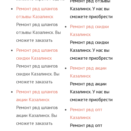
Ремонт рвд отзывы
гидросистем Вашего
шлангов производится
разовой основе либо на
предлагает ремонт
Ремонт рвд шлангов
Казалинск. У нас вы
предприятия.
высококвалифицирован
условиях
шлангов высокого
отзывы Казалинск
сможете приобрести
ными спецами, которые
долговременного
давления. Ремонт
Ремонт рвд шлангов
рукав с разными
Ремонт рвд скидки
помогут решить любую
комплексного
шлангов производится
отзывы Казалинск. Вы
фитингами и
Казалинск
сложную задачу.
обслуживания
высококвалифицирован
сможете заказать
комплектующими,
Ремонт рвд скидки
гидросистем Вашего
ными спецами, которые
сервис РВД на разовой
АДЫМ Инжиниринг
Ремонт рвд шлангов
Казалинск. У нас вы
предприятия.
помогут решить любую
основе либо на
предлагает ремонт
скидки Казалинск
сможете приобрести
сложную задачу.
условиях
шлангов высокого
Ремонт рвд шлангов
рукав с разными
Ремонт рвд акции
долговременного
давления. Ремонт
скидки Казалинск. Вы
фитингами и
Казалинск
комплексного
шлангов производится
сможете заказать
комплектующими,
Ремонт рвд акции
обслуживания
высококвалифицирован
сервис РВД на разовой
АДЫМ Инжиниринг
Ремонт рвд шлангов
Казалинск. У нас вы
гидросистем Вашего
ными спецами, которые
основе либо на
предлагает ремонт
акции Казалинск
сможете приобрести
предприятия.
помогут решить любую
условиях
шлангов высокого
Ремонт рвд шлангов
рукав с разными
Ремонт рвд опт
сложную задачу.
долговременного
давления. Ремонт
акции Казалинск. Вы
фитингами и
Казалинск
комплексного
шлангов производится
сможете заказать
комплектующими,
Ремонт рвд опт
обслуживания
высококвалифицирован