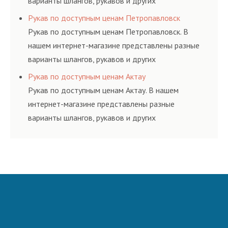
варианты шлангов, рукавов и других
резинотехнических изделий, соответствующих
Рукав по доступным ценам Петропавловск
ГОСТам, техническим условиям и нормативам.
Рукав по доступным ценам Петропавловск. В
нашем интернет-магазине представлены разные
варианты шлангов, рукавов и других
резинотехнических изделий, соответствующих
Рукав по доступным ценам Актау
ГОСТам, техническим условиям и нормативам.
Рукав по доступным ценам Актау. В нашем
интернет-магазине представлены разные
варианты шлангов, рукавов и других
резинотехнических изделий, соответствующих
ГОСТам, техническим условиям и нормативам.