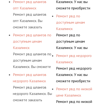
сервис РВД на разовой
АДЫМ Инжиниринг
Ремонт рвд шлангов
Казалинск. У нас вы
гидросистем Вашего
ными спецами, которые
основе либо на
предлагает ремонт
опт Казалинск
сможете приобрести
предприятия.
помогут решить любую
условиях
шлангов высокого
Ремонт рвд шлангов
рукав с разными
Ремонт рвд по
сложную задачу.
долговременного
давления. Ремонт
опт Казалинск. Вы
фитингами и
доступным ценам
комплексного
шлангов производится
сможете заказать
комплектующими,
Казалинск
обслуживания
высококвалифицирован
сервис РВД на разовой
АДЫМ Инжиниринг
Ремонт рвд шлангов по
Ремонт рвд по
гидросистем Вашего
ными спецами, которые
основе либо на
предлагает ремонт
доступным ценам
доступным ценам
предприятия.
помогут решить любую
условиях
шлангов высокого
Казалинск
Казалинск. У нас вы
сложную задачу.
долговременного
давления. Ремонт
Ремонт рвд шлангов по
сможете приобрести
Ремонт рвд недорого
комплексного
шлангов производится
доступным ценам
рукав с разными
Казалинск
обслуживания
высококвалифицирован
Казалинск. Вы сможете
фитингами и
Ремонт рвд недорого
гидросистем Вашего
ными спецами, которые
заказать сервис РВД на
комплектующими,
Ремонт рвд шлангов
Казалинск. У нас вы
предприятия.
помогут решить любую
разовой основе либо на
АДЫМ Инжиниринг
недорого Казалинск
сможете приобрести
сложную задачу.
условиях
предлагает ремонт
Ремонт рвд шлангов
рукав с разными
Ремонт рвд по низкой
долговременного
шлангов высокого
недорого Казалинск. Вы
фитингами и
цене Казалинск
комплексного
давления. Ремонт
сможете заказать
комплектующими,
Ремонт рвд по низкой
обслуживания
шлангов производится