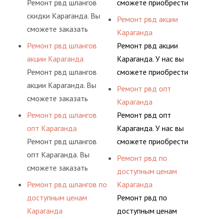
Ремонт рвд шлангов
сможете приобрести
сложную задачу.
долговременного
шлангов высокого
скидки Караганда. Вы
рукав с разными
Ремонт рвд акции
комплексного
давления. Ремонт
сможете заказать
фитингами и
Караганда
обслуживания
шлангов производится
сервис РВД на разовой
комплектующими,
Ремонт рвд шлангов
Ремонт рвд акции
гидросистем Вашего
высококвалифицирован
основе либо на
АДЫМ Инжиниринг
акции Караганда
Караганда. У нас вы
предприятия.
ными спецами, которые
условиях
предлагает ремонт
Ремонт рвд шлангов
сможете приобрести
помогут решить любую
долговременного
шлангов высокого
акции Караганда. Вы
рукав с разными
Ремонт рвд опт
сложную задачу.
комплексного
давления. Ремонт
сможете заказать
фитингами и
Караганда
обслуживания
шлангов производится
сервис РВД на разовой
комплектующими,
Ремонт рвд шлангов
Ремонт рвд опт
гидросистем Вашего
высококвалифицирован
основе либо на
АДЫМ Инжиниринг
опт Караганда
Караганда. У нас вы
предприятия.
ными спецами, которые
условиях
предлагает ремонт
Ремонт рвд шлангов
сможете приобрести
помогут решить любую
долговременного
шлангов высокого
опт Караганда. Вы
рукав с разными
Ремонт рвд по
сложную задачу.
комплексного
давления. Ремонт
сможете заказать
фитингами и
доступным ценам
обслуживания
шлангов производится
сервис РВД на разовой
комплектующими,
Ремонт рвд шлангов по
Караганда
гидросистем Вашего
высококвалифицирован
основе либо на
АДЫМ Инжиниринг
доступным ценам
Ремонт рвд по
предприятия.
ными спецами, которые
условиях
предлагает ремонт
Караганда
доступным ценам
помогут решить любую