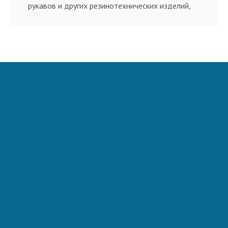
рукавов и других резинотехнических изделий,
соответствующих ГОСТам, техническим условиям
и нормативам.