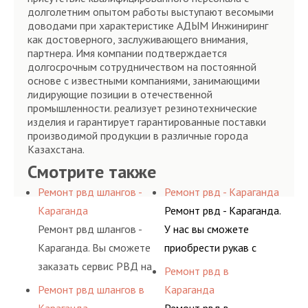
долголетним опытом работы выступают весомыми
доводами при характеристике АДЫМ Инжиниринг
как достоверного, заслуживающего внимания,
партнера. Имя компании подтверждается
долгосрочным сотрудничеством на постоянной
основе с известными компаниями, занимающими
лидирующие позиции в отечественной
промышленности. реализует резинотехнические
изделия и гарантирует гарантированные поставки
производимой продукции в различные города
Казахстана.
Смотрите также
Ремонт рвд шлангов -
Ремонт рвд - Караганда
Караганда
Ремонт рвд - Караганда.
Ремонт рвд шлангов -
У нас вы сможете
Караганда. Вы сможете
приобрести рукав с
заказать сервис РВД на
разными фитингами и
Ремонт рвд в
разовой основе либо на
комплектующими,
Ремонт рвд шлангов в
Караганда
условиях
АДЫМ Инжиниринг