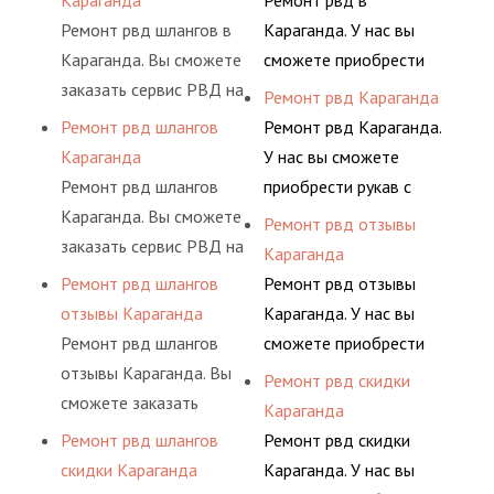
Караганда
Ремонт рвд в
долговременного
предлагает ремонт
Ремонт рвд шлангов в
Караганда. У нас вы
комплексного
шлангов высокого
Караганда. Вы сможете
сможете приобрести
обслуживания
давления. Ремонт
заказать сервис РВД на
рукав с разными
Ремонт рвд Караганда
гидросистем Вашего
шлангов производится
разовой основе либо на
фитингами и
Ремонт рвд шлангов
Ремонт рвд Караганда.
предприятия.
высококвалифицирован
условиях
комплектующими,
Караганда
У нас вы сможете
ными спецами, которые
долговременного
АДЫМ Инжиниринг
Ремонт рвд шлангов
приобрести рукав с
помогут решить любую
комплексного
предлагает ремонт
Караганда. Вы сможете
разными фитингами и
Ремонт рвд отзывы
сложную задачу.
обслуживания
шлангов высокого
заказать сервис РВД на
комплектующими,
Караганда
гидросистем Вашего
давления. Ремонт
разовой основе либо на
АДЫМ Инжиниринг
Ремонт рвд шлангов
Ремонт рвд отзывы
предприятия.
шлангов производится
условиях
предлагает ремонт
отзывы Караганда
Караганда. У нас вы
высококвалифицирован
долговременного
шлангов высокого
Ремонт рвд шлангов
сможете приобрести
ными спецами, которые
комплексного
давления. Ремонт
отзывы Караганда. Вы
рукав с разными
Ремонт рвд скидки
помогут решить любую
обслуживания
шлангов производится
сможете заказать
фитингами и
Караганда
сложную задачу.
гидросистем Вашего
высококвалифицирован
сервис РВД на разовой
комплектующими,
Ремонт рвд шлангов
Ремонт рвд скидки
предприятия.
ными спецами, которые
основе либо на
АДЫМ Инжиниринг
скидки Караганда
Караганда. У нас вы
помогут решить любую
условиях
предлагает ремонт