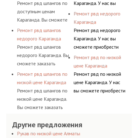
долговременного
шлангов высокого
Ремонт рвд шлангов по
Караганда. У нас вы
сложную задачу.
комплексного
давления. Ремонт
доступным ценам
сможете приобрести
Ремонт рвд недорого
обслуживания
шлангов производится
Караганда. Вы сможете
рукав с разными
Караганда
гидросистем Вашего
высококвалифицирован
заказать сервис РВД на
фитингами и
Ремонт рвд шлангов
Ремонт рвд недорого
предприятия.
ными спецами, которые
разовой основе либо на
комплектующими,
недорого Караганда
Караганда. У нас вы
помогут решить любую
условиях
АДЫМ Инжиниринг
Ремонт рвд шлангов
сможете приобрести
сложную задачу.
долговременного
предлагает ремонт
недорого Караганда. Вы
рукав с разными
Ремонт рвд по низкой
комплексного
шлангов высокого
сможете заказать
фитингами и
цене Караганда
обслуживания
давления. Ремонт
сервис РВД на разовой
комплектующими,
Ремонт рвд шлангов по
Ремонт рвд по низкой
гидросистем Вашего
шлангов производится
основе либо на
АДЫМ Инжиниринг
низкой цене Караганда
цене Караганда. У нас
предприятия.
высококвалифицирован
условиях
предлагает ремонт
Ремонт рвд шлангов по
вы сможете приобрести
ными спецами, которые
долговременного
шлангов высокого
низкой цене Караганда.
рукав с разными
помогут решить любую
комплексного
давления. Ремонт
Вы сможете заказать
фитингами и
сложную задачу.
обслуживания
шлангов производится
сервис РВД на разовой
комплектующими,
гидросистем Вашего
высококвалифицирован
Другие предложения
основе либо на
АДЫМ Инжиниринг
предприятия.
ными спецами, которые
условиях
предлагает ремонт
Рукав по низкой цене Алматы