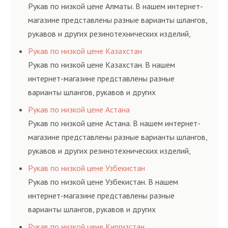
помогут решить любую
долговременного
шлангов высокого
Рукав по низкой цене Алматы. В нашем интернет-
сложную задачу.
комплексного
давления. Ремонт
магазине представлены разные варианты шлангов,
обслуживания
шлангов производится
рукавов и других резинотехнических изделий,
гидросистем Вашего
высококвалифицирован
соответствующих ГОСТам, техническим условиям
Рукав по низкой цене Казахстан
предприятия.
ными спецами, которые
и нормативам.
Рукав по низкой цене Казахстан. В нашем
помогут решить любую
интернет-магазине представлены разные
сложную задачу.
варианты шлангов, рукавов и других
резинотехнических изделий, соответствующих
Рукав по низкой цене Астана
ГОСТам, техническим условиям и нормативам.
Рукав по низкой цене Астана. В нашем интернет-
магазине представлены разные варианты шлангов,
рукавов и других резинотехнических изделий,
соответствующих ГОСТам, техническим условиям
Рукав по низкой цене Узбекистан
и нормативам.
Рукав по низкой цене Узбекистан. В нашем
интернет-магазине представлены разные
варианты шлангов, рукавов и других
резинотехнических изделий, соответствующих
Рукав по низкой цене Киргизстан