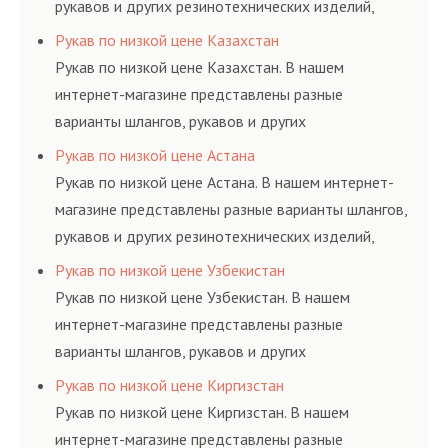
обслуживания
высококвалифицирован
рукавов и других резинотехнических изделий,
гидросистем Вашего
ными спецами, которые
соответствующих ГОСТам, техническим условиям
Рукав по низкой цене Казахстан
предприятия.
помогут решить любую
и нормативам.
Рукав по низкой цене Казахстан. В нашем
сложную задачу.
интернет-магазине представлены разные
варианты шлангов, рукавов и других
резинотехнических изделий, соответствующих
Рукав по низкой цене Астана
ГОСТам, техническим условиям и нормативам.
Рукав по низкой цене Астана. В нашем интернет-
магазине представлены разные варианты шлангов,
рукавов и других резинотехнических изделий,
соответствующих ГОСТам, техническим условиям
Рукав по низкой цене Узбекистан
и нормативам.
Рукав по низкой цене Узбекистан. В нашем
интернет-магазине представлены разные
варианты шлангов, рукавов и других
резинотехнических изделий, соответствующих
Рукав по низкой цене Киргизстан
ГОСТам, техническим условиям и нормативам.
Рукав по низкой цене Киргизстан. В нашем
интернет-магазине представлены разные