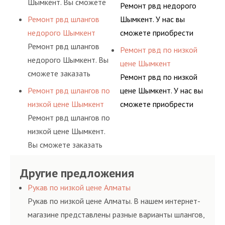
Шымкент. Вы сможете
фитингами и
Ремонт рвд недорого
гидросистем Вашего
ными спецами, которые
заказать сервис РВД на
комплектующими,
Ремонт рвд шлангов
Шымкент. У нас вы
предприятия.
помогут решить любую
разовой основе либо на
АДЫМ Инжиниринг
недорого Шымкент
сможете приобрести
сложную задачу.
условиях
предлагает ремонт
Ремонт рвд шлангов
рукав с разными
Ремонт рвд по низкой
долговременного
шлангов высокого
недорого Шымкент. Вы
фитингами и
цене Шымкент
комплексного
давления. Ремонт
сможете заказать
комплектующими,
Ремонт рвд по низкой
обслуживания
шлангов производится
сервис РВД на разовой
АДЫМ Инжиниринг
Ремонт рвд шлангов по
цене Шымкент. У нас вы
гидросистем Вашего
высококвалифицирован
основе либо на
предлагает ремонт
низкой цене Шымкент
сможете приобрести
предприятия.
ными спецами, которые
условиях
шлангов высокого
Ремонт рвд шлангов по
рукав с разными
помогут решить любую
долговременного
давления. Ремонт
низкой цене Шымкент.
фитингами и
сложную задачу.
комплексного
шлангов производится
Вы сможете заказать
комплектующими,
обслуживания
высококвалифицирован
сервис РВД на разовой
АДЫМ Инжиниринг
гидросистем Вашего
ными спецами, которые
Другие предложения
основе либо на
предлагает ремонт
предприятия.
помогут решить любую
условиях
шлангов высокого
Рукав по низкой цене Алматы
сложную задачу.
долговременного
давления. Ремонт
Рукав по низкой цене Алматы. В нашем интернет-
комплексного
шлангов производится
магазине представлены разные варианты шлангов,