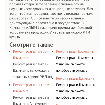
большая сфера изготовления, основанного на
научных исследованиях и природных ресурсах. Для
того чтоб вся продукция соответствовала нормам,
разработан ГОСТ резинотехнических изделий,
действующий в Казахстана и государствах СНГ.
Компания АДЫМ Инжиниринг предлагает большой
ассортимент продукции. У нас всегда можно РТИ
купить.
Смотрите также
Ремонт рвд шлангов -
Ремонт рвд - Шымкент
Шымкент
Ремонт рвд - Шымкент.
Ремонт рвд шлангов -
У нас вы сможете
Шымкент. Вы сможете
приобрести рукав с
заказать сервис РВД на
разными фитингами и
Ремонт рвд в Шымкент
разовой основе либо на
комплектующими,
Ремонт рвд шлангов в
Ремонт рвд в Шымкент.
условиях
АДЫМ Инжиниринг
Шымкент
У нас вы сможете
долговременного
предлагает ремонт
Ремонт рвд шлангов в
приобрести рукав с
комплексного
шлангов высокого
Шымкент. Вы сможете
разными фитингами и