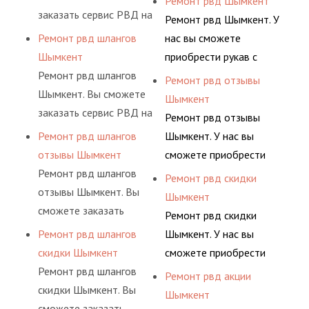
Ремонт рвд Шымкент
обслуживания
давления. Ремонт
заказать сервис РВД на
комплектующими,
Ремонт рвд Шымкент. У
гидросистем Вашего
шлангов производится
разовой основе либо на
АДЫМ Инжиниринг
Ремонт рвд шлангов
нас вы сможете
предприятия.
высококвалифицирован
условиях
предлагает ремонт
Шымкент
приобрести рукав с
ными спецами, которые
долговременного
шлангов высокого
Ремонт рвд шлангов
разными фитингами и
Ремонт рвд отзывы
помогут решить любую
комплексного
давления. Ремонт
Шымкент. Вы сможете
комплектующими,
Шымкент
сложную задачу.
обслуживания
шлангов производится
заказать сервис РВД на
АДЫМ Инжиниринг
Ремонт рвд отзывы
гидросистем Вашего
высококвалифицирован
разовой основе либо на
предлагает ремонт
Ремонт рвд шлангов
Шымкент. У нас вы
предприятия.
ными спецами, которые
условиях
шлангов высокого
отзывы Шымкент
сможете приобрести
помогут решить любую
долговременного
давления. Ремонт
Ремонт рвд шлангов
рукав с разными
Ремонт рвд скидки
сложную задачу.
комплексного
шлангов производится
отзывы Шымкент. Вы
фитингами и
Шымкент
обслуживания
высококвалифицирован
сможете заказать
комплектующими,
Ремонт рвд скидки
гидросистем Вашего
ными спецами, которые
сервис РВД на разовой
АДЫМ Инжиниринг
Ремонт рвд шлангов
Шымкент. У нас вы
предприятия.
помогут решить любую
основе либо на
предлагает ремонт
скидки Шымкент
сможете приобрести
сложную задачу.
условиях
шлангов высокого
Ремонт рвд шлангов
рукав с разными
Ремонт рвд акции
долговременного
давления. Ремонт
скидки Шымкент. Вы
фитингами и
Шымкент
комплексного
шлангов производится
сможете заказать
комплектующими,