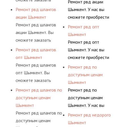
Ремонт рвд акции
обслуживания
высококвалифицирован
сервис РВД на разовой
АДЫМ Инжиниринг
Ремонт рвд шлангов
Шымкент. У нас вы
гидросистем Вашего
ными спецами, которые
основе либо на
предлагает ремонт
акции Шымкент
сможете приобрести
предприятия.
помогут решить любую
условиях
шлангов высокого
Ремонт рвд шлангов
рукав с разными
Ремонт рвд опт
сложную задачу.
долговременного
давления. Ремонт
акции Шымкент. Вы
фитингами и
Шымкент
комплексного
шлангов производится
сможете заказать
комплектующими,
Ремонт рвд опт
обслуживания
высококвалифицирован
сервис РВД на разовой
АДЫМ Инжиниринг
Ремонт рвд шлангов
Шымкент. У нас вы
гидросистем Вашего
ными спецами, которые
основе либо на
предлагает ремонт
опт Шымкент
сможете приобрести
предприятия.
помогут решить любую
условиях
шлангов высокого
Ремонт рвд шлангов
рукав с разными
Ремонт рвд по
сложную задачу.
долговременного
давления. Ремонт
опт Шымкент. Вы
фитингами и
доступным ценам
комплексного
шлангов производится
сможете заказать
комплектующими,
Шымкент
обслуживания
высококвалифицирован
сервис РВД на разовой
АДЫМ Инжиниринг
Ремонт рвд шлангов по
Ремонт рвд по
гидросистем Вашего
ными спецами, которые
основе либо на
предлагает ремонт
доступным ценам
доступным ценам
предприятия.
помогут решить любую
условиях
шлангов высокого
Шымкент
Шымкент. У нас вы
сложную задачу.
долговременного
давления. Ремонт
Ремонт рвд шлангов по
сможете приобрести
Ремонт рвд недорого
комплексного
шлангов производится
доступным ценам
рукав с разными
Шымкент
обслуживания
высококвалифицирован