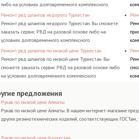
либо на условиях долговременного комплексного
ком
обслуживания гидросистем Вашего предприятия.
рем
Ремонт рвд шлангов недорого Туркестан
Рем
про
Ремонт рвд шлангов недорого Туркестан. Вы сможете
Рем
кот
заказать сервис РВД на разовой основе либо на
при
условиях долговременного комплексного
ком
обслуживания гидросистем Вашего предприятия.
рем
Ремонт рвд шлангов по низкой цене Туркестан
Рем
про
Ремонт рвд шлангов по низкой цене Туркестан. Вы
Ремо
кот
сможете заказать сервис РВД на разовой основе либо
смо
на условиях долговременного комплексного
ком
обслуживания гидросистем Вашего предприятия.
рем
угие предложения
про
кот
Рукав по низкой цене Алматы
Рукав по низкой цене Алматы. В нашем интернет-магазине пред
других резинотехнических изделий, соответствующих ГОСТам, 
Рукав по низкой цене Казахстан