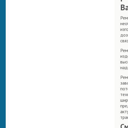
Ва
Рем
нео
изг
доз
свя
Рем
изд
выс
над
Рем
зав
пот
тех
шир
пре
акт
тра
С