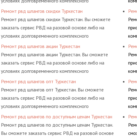
условиях долговременного комплексного
ком
обслуживания гидросистем Вашего предприятия.
рем
Ремонт рвд шлангов скидки Туркестан
Рем
про
Ремонт рвд шлангов скидки Туркестан. Вы сможете
Рем
кот
заказать сервис РВД на разовой основе либо на
при
условиях долговременного комплексного
ком
обслуживания гидросистем Вашего предприятия.
рем
Ремонт рвд шлангов акции Туркестан
Рем
про
Ремонт рвд шлангов акции Туркестан. Вы сможете
Рем
кот
заказать сервис РВД на разовой основе либо на
при
условиях долговременного комплексного
ком
обслуживания гидросистем Вашего предприятия.
рем
Ремонт рвд шлангов опт Туркестан
Рем
про
Ремонт рвд шлангов опт Туркестан. Вы сможете
Рем
кот
заказать сервис РВД на разовой основе либо на
при
условиях долговременного комплексного
ком
обслуживания гидросистем Вашего предприятия.
рем
Ремонт рвд шлангов по доступным ценам Туркестан
Рем
про
Ремонт рвд шлангов по доступным ценам Туркестан.
Рем
кот
Вы сможете заказать сервис РВД на разовой основе
смо