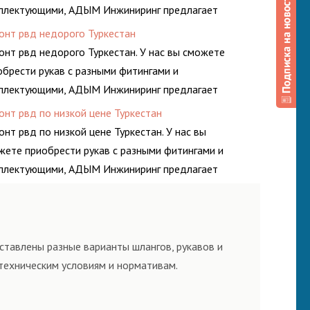
плектующими, АДЫМ Инжиниринг предлагает
онт шлангов высокого давления. Ремонт шлангов
онт рвд недорого Туркестан
изводится высококвалифицированными спецами,
онт рвд недорого Туркестан. У нас вы сможете
орые помогут решить любую сложную задачу.
обрести рукав с разными фитингами и
плектующими, АДЫМ Инжиниринг предлагает
онт шлангов высокого давления. Ремонт шлангов
онт рвд по низкой цене Туркестан
изводится высококвалифицированными спецами,
нт рвд по низкой цене Туркестан. У нас вы
орые помогут решить любую сложную задачу.
жете приобрести рукав с разными фитингами и
плектующими, АДЫМ Инжиниринг предлагает
онт шлангов высокого давления. Ремонт шлангов
изводится высококвалифицированными спецами,
орые помогут решить любую сложную задачу.
ставлены разные варианты шлангов, рукавов и
техническим условиям и нормативам.