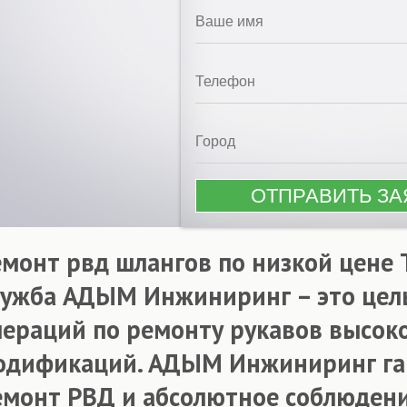
емонт рвд шлангов по низкой цене 
лужба АДЫМ Инжиниринг – это цел
пераций по ремонту рукавов высок
одификаций. АДЫМ Инжиниринг га
емонт РВД и абсолютное соблюдени