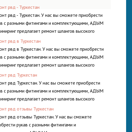
онт рвд - Туркестан
онт рвд - Туркестан. У нас вы сможете приобрести
ав с разными фитингами и комплектующими, АДЫМ
иниринг предлагает ремонт шлангов высокого
ления. Ремонт шлангов производится
онт рвд в Туркестан
ококвалифицированными спецами, которые
онт рвд в Туркестан. У нас вы сможете приобрести
огут решить любую сложную задачу.
ав с разными фитингами и комплектующими, АДЫМ
иниринг предлагает ремонт шлангов высокого
ления. Ремонт шлангов производится
онт рвд Туркестан
ококвалифицированными спецами, которые
онт рвд Туркестан. У нас вы сможете приобрести
огут решить любую сложную задачу.
ав с разными фитингами и комплектующими, АДЫМ
иниринг предлагает ремонт шлангов высокого
ления. Ремонт шлангов производится
онт рвд отзывы Туркестан
ококвалифицированными спецами, которые
онт рвд отзывы Туркестан. У нас вы сможете
огут решить любую сложную задачу.
обрести рукав с разными фитингами и