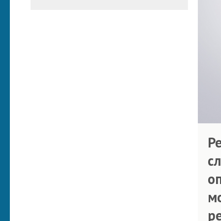
Р
с
о
м
р