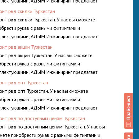
плектующими, АДЫМ Инжиниринг предлагает
онт шлангов высокого давления. Ремонт шлангов
онт рвд скидки Туркестан
изводится высококвалифицированными спецами,
онт рвд скидки Туркестан. У нас вы сможете
орые помогут решить любую сложную задачу.
обрести рукав с разными фитингами и
плектующими, АДЫМ Инжиниринг предлагает
онт шлангов высокого давления. Ремонт шлангов
онт рвд акции Туркестан
изводится высококвалифицированными спецами,
онт рвд акции Туркестан. У нас вы сможете
орые помогут решить любую сложную задачу.
обрести рукав с разными фитингами и
плектующими, АДЫМ Инжиниринг предлагает
онт шлангов высокого давления. Ремонт шлангов
онт рвд опт Туркестан
изводится высококвалифицированными спецами,
онт рвд опт Туркестан. У нас вы сможете
орые помогут решить любую сложную задачу.
обрести рукав с разными фитингами и
плектующими, АДЫМ Инжиниринг предлагает
онт шлангов высокого давления. Ремонт шлангов
онт рвд по доступным ценам Туркестан
изводится высококвалифицированными спецами,
онт рвд по доступным ценам Туркестан. У нас вы
орые помогут решить любую сложную задачу.
жете приобрести рукав с разными фитингами и