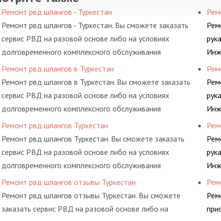
Ремонт рвд шлангов - Туркестан
Рем
Ремонт рвд шлангов - Туркестан. Вы сможете заказать
Рем
сервис РВД на разовой основе либо на условиях
рук
долговременного комплексного обслуживания
Инж
гидросистем Вашего предприятия.
дав
Ремонт рвд шлангов в Туркестан
Рем
выс
Ремонт рвд шлангов в Туркестан. Вы сможете заказать
Рем
пом
сервис РВД на разовой основе либо на условиях
рук
долговременного комплексного обслуживания
Инж
гидросистем Вашего предприятия.
дав
Ремонт рвд шлангов Туркестан
Рем
выс
Ремонт рвд шлангов Туркестан. Вы сможете заказать
Рем
пом
сервис РВД на разовой основе либо на условиях
рук
долговременного комплексного обслуживания
Инж
гидросистем Вашего предприятия.
дав
Ремонт рвд шлангов отзывы Туркестан
Рем
выс
Ремонт рвд шлангов отзывы Туркестан. Вы сможете
Рем
пом
заказать сервис РВД на разовой основе либо на
при