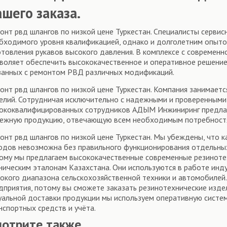
шего заказа.
онт рвд шлангов по низкой цене Туркестан. Специалисты серв
бходимого уровня квалификацией, однако и долголетним опыто
отовления рукавов высокого давления. В комплексе с современ
воляет обеспечить высококачественное и оперативное решение 
занных с ремонтом РВД различных модификаций.
онт рвд шлангов по низкой цене Туркестан. Компания занимает
елий. Сотрудничая исключительно с надежными и проверенными 
ококвалифицированных сотрудников АДЫМ Инжиниринг предлаг
ежную продукцию, отвечающую всем необходимым потребност
онт рвд шлангов по низкой цене Туркестан. Мы убеждены, что 
одов невозможна без правильного функционирования отдельных 
ому мы предлагаем высококачественные современные резиноте
ническим эталонам Казахстана. Они используются в работе инду
окого диапазона сельскохозяйственной техники и автомобилей
дприятия, потому вы сможете заказать резинотехнические издел
уальной доставки продукции мы используем оперативную систем
нспортных средств и учёта.
мотрите также