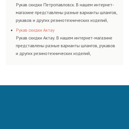
и нормативам.
Рукав скидки Петропавловск. В нашем интернет-
магазине представлены разные варианты шлангов,
рукавов и других резинотехнических изделий,
соответствующих ГОСТам, техническим условиям
Рукав скидки Актау
и нормативам.
Рукав скидки Актау. В нашем интернет-магазине
представлены разные варианты шлангов, рукавов
и других резинотехнических изделий,
соответствующих ГОСТам, техническим условиям
и нормативам.