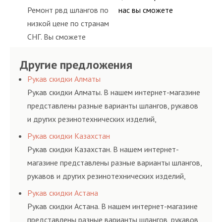
высококвалифицирован
долговременного
предлагает ремонт
Ремонт рвд шлангов по
нас вы сможете
ными спецами, которые
комплексного
шлангов высокого
низкой цене по странам
приобрести рукав с
помогут решить любую
обслуживания
давления. Ремонт
СНГ. Вы сможете
разными фитингами и
сложную задачу.
гидросистем Вашего
шлангов производится
заказать сервис РВД на
комплектующими,
предприятия.
высококвалифицирован
Другие предложения
разовой основе либо на
АДЫМ Инжиниринг
ными спецами, которые
условиях
предлагает ремонт
Рукав скидки Алматы
помогут решить любую
долговременного
шлангов высокого
Рукав скидки Алматы. В нашем интернет-магазине
сложную задачу.
комплексного
давления. Ремонт
представлены разные варианты шлангов, рукавов
обслуживания
шлангов производится
и других резинотехнических изделий,
гидросистем Вашего
высококвалифицирован
соответствующих ГОСТам, техническим условиям
Рукав скидки Казахстан
предприятия.
ными спецами, которые
и нормативам.
Рукав скидки Казахстан. В нашем интернет-
помогут решить любую
магазине представлены разные варианты шлангов,
сложную задачу.
рукавов и других резинотехнических изделий,
соответствующих ГОСТам, техническим условиям
Рукав скидки Астана
и нормативам.
Рукав скидки Астана. В нашем интернет-магазине
представлены разные варианты шлангов, рукавов