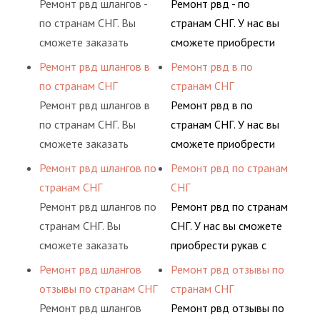
Ремонт рвд шлангов -
Ремонт рвд - по
по странам СНГ. Вы
странам СНГ. У нас вы
сможете заказать
сможете приобрести
сервис РВД на разовой
рукав с разными
Ремонт рвд шлангов в
Ремонт рвд в по
основе либо на
фитингами и
по странам СНГ
странам СНГ
условиях
комплектующими,
Ремонт рвд шлангов в
Ремонт рвд в по
долговременного
АДЫМ Инжиниринг
по странам СНГ. Вы
странам СНГ. У нас вы
комплексного
предлагает ремонт
сможете заказать
сможете приобрести
обслуживания
шлангов высокого
сервис РВД на разовой
рукав с разными
Ремонт рвд шлангов по
Ремонт рвд по странам
гидросистем Вашего
давления. Ремонт
основе либо на
фитингами и
странам СНГ
СНГ
предприятия.
шлангов производится
условиях
комплектующими,
Ремонт рвд шлангов по
Ремонт рвд по странам
высококвалифицирован
долговременного
АДЫМ Инжиниринг
странам СНГ. Вы
СНГ. У нас вы сможете
ными спецами, которые
комплексного
предлагает ремонт
сможете заказать
приобрести рукав с
помогут решить любую
обслуживания
шлангов высокого
сервис РВД на разовой
разными фитингами и
Ремонт рвд шлангов
Ремонт рвд отзывы по
сложную задачу.
гидросистем Вашего
давления. Ремонт
основе либо на
комплектующими,
отзывы по странам СНГ
странам СНГ
предприятия.
шлангов производится
условиях
АДЫМ Инжиниринг
Ремонт рвд шлангов
Ремонт рвд отзывы по
высококвалифицирован