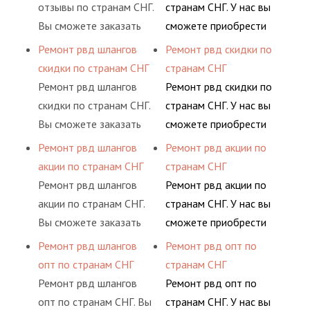
долговременного
предлагает ремонт
отзывы по странам СНГ.
странам СНГ. У нас вы
ными спецами, которые
комплексного
шлангов высокого
Вы сможете заказать
сможете приобрести
помогут решить любую
обслуживания
давления. Ремонт
сервис РВД на разовой
рукав с разными
Ремонт рвд шлангов
Ремонт рвд скидки по
сложную задачу.
гидросистем Вашего
шлангов производится
основе либо на
фитингами и
скидки по странам СНГ
странам СНГ
предприятия.
высококвалифицирован
условиях
комплектующими,
Ремонт рвд шлангов
Ремонт рвд скидки по
ными спецами, которые
долговременного
АДЫМ Инжиниринг
скидки по странам СНГ.
странам СНГ. У нас вы
помогут решить любую
комплексного
предлагает ремонт
Вы сможете заказать
сможете приобрести
сложную задачу.
обслуживания
шлангов высокого
сервис РВД на разовой
рукав с разными
Ремонт рвд шлангов
Ремонт рвд акции по
гидросистем Вашего
давления. Ремонт
основе либо на
фитингами и
акции по странам СНГ
странам СНГ
предприятия.
шлангов производится
условиях
комплектующими,
Ремонт рвд шлангов
Ремонт рвд акции по
высококвалифицирован
долговременного
АДЫМ Инжиниринг
акции по странам СНГ.
странам СНГ. У нас вы
ными спецами, которые
комплексного
предлагает ремонт
Вы сможете заказать
сможете приобрести
помогут решить любую
обслуживания
шлангов высокого
сервис РВД на разовой
рукав с разными
Ремонт рвд шлангов
Ремонт рвд опт по
сложную задачу.
гидросистем Вашего
давления. Ремонт
основе либо на
фитингами и
опт по странам СНГ
странам СНГ
предприятия.
шлангов производится
условиях
комплектующими,
Ремонт рвд шлангов
Ремонт рвд опт по
высококвалифицирован
долговременного
АДЫМ Инжиниринг
опт по странам СНГ. Вы
странам СНГ. У нас вы