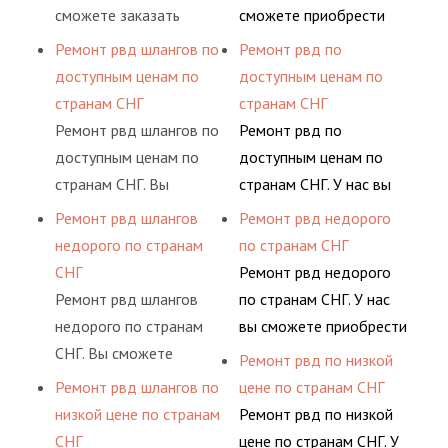
ными спецами, которые
комплексного
предлагает ремонт
сможете заказать
сможете приобрести
помогут решить любую
обслуживания
шлангов высокого
сервис РВД на разовой
рукав с разными
Ремонт рвд шлангов по
Ремонт рвд по
сложную задачу.
гидросистем Вашего
давления. Ремонт
основе либо на
фитингами и
доступным ценам по
доступным ценам по
предприятия.
шлангов производится
условиях
комплектующими,
странам СНГ
странам СНГ
высококвалифицирован
долговременного
АДЫМ Инжиниринг
Ремонт рвд шлангов по
Ремонт рвд по
ными спецами, которые
комплексного
предлагает ремонт
доступным ценам по
доступным ценам по
помогут решить любую
обслуживания
шлангов высокого
странам СНГ. Вы
странам СНГ. У нас вы
сложную задачу.
гидросистем Вашего
давления. Ремонт
сможете заказать
сможете приобрести
Ремонт рвд шлангов
Ремонт рвд недорого
предприятия.
шлангов производится
сервис РВД на разовой
рукав с разными
недорого по странам
по странам СНГ
высококвалифицирован
основе либо на
фитингами и
СНГ
Ремонт рвд недорого
ными спецами, которые
условиях
комплектующими,
Ремонт рвд шлангов
по странам СНГ. У нас
помогут решить любую
долговременного
АДЫМ Инжиниринг
недорого по странам
вы сможете приобрести
сложную задачу.
комплексного
предлагает ремонт
СНГ. Вы сможете
рукав с разными
Ремонт рвд по низкой
обслуживания
шлангов высокого
заказать сервис РВД на
фитингами и
Ремонт рвд шлангов по
цене по странам СНГ
гидросистем Вашего
давления. Ремонт
разовой основе либо на
комплектующими,
низкой цене по странам
Ремонт рвд по низкой
предприятия.
шлангов производится
условиях
АДЫМ Инжиниринг
СНГ
цене по странам СНГ. У