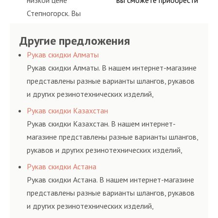
низкой цене
вы сможете приобрести
ными спецами, которые
обслуживания
шлангов высокого
Степногорск. Вы
рукав с разными
помогут решить любую
гидросистем Вашего
давления. Ремонт
сможете заказать
фитингами и
сложную задачу.
предприятия.
шлангов производится
Другие предложения
сервис РВД на разовой
комплектующими,
высококвалифицирован
основе либо на
АДЫМ Инжиниринг
Рукав скидки Алматы
ными спецами, которые
условиях
предлагает ремонт
Рукав скидки Алматы. В нашем интернет-магазине
помогут решить любую
долговременного
шлангов высокого
представлены разные варианты шлангов, рукавов
сложную задачу.
комплексного
давления. Ремонт
и других резинотехнических изделий,
обслуживания
шлангов производится
соответствующих ГОСТам, техническим условиям
Рукав скидки Казахстан
гидросистем Вашего
высококвалифицирован
и нормативам.
Рукав скидки Казахстан. В нашем интернет-
предприятия.
ными спецами, которые
магазине представлены разные варианты шлангов,
помогут решить любую
рукавов и других резинотехнических изделий,
сложную задачу.
соответствующих ГОСТам, техническим условиям
Рукав скидки Астана
и нормативам.
Рукав скидки Астана. В нашем интернет-магазине
представлены разные варианты шлангов, рукавов
и других резинотехнических изделий,