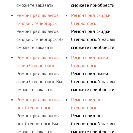
ными спецами, которые
комплексного
предлагает ремонт
сможете заказать
сможете приобрести
помогут решить любую
обслуживания
шлангов высокого
сервис РВД на разовой
рукав с разными
Ремонт рвд шлангов
Ремонт рвд скидки
сложную задачу.
гидросистем Вашего
давления. Ремонт
основе либо на
фитингами и
скидки Степногорск
Степногорск
предприятия.
шлангов производится
условиях
комплектующими,
Ремонт рвд шлангов
Ремонт рвд скидки
высококвалифицирован
долговременного
АДЫМ Инжиниринг
скидки Степногорск. Вы
Степногорск. У нас вы
ными спецами, которые
комплексного
предлагает ремонт
сможете заказать
сможете приобрести
помогут решить любую
обслуживания
шлангов высокого
сервис РВД на разовой
рукав с разными
Ремонт рвд шлангов
Ремонт рвд акции
сложную задачу.
гидросистем Вашего
давления. Ремонт
основе либо на
фитингами и
акции Степногорск
Степногорск
предприятия.
шлангов производится
условиях
комплектующими,
Ремонт рвд шлангов
Ремонт рвд акции
высококвалифицирован
долговременного
АДЫМ Инжиниринг
акции Степногорск. Вы
Степногорск. У нас вы
ными спецами, которые
комплексного
предлагает ремонт
сможете заказать
сможете приобрести
помогут решить любую
обслуживания
шлангов высокого
сервис РВД на разовой
рукав с разными
Ремонт рвд шлангов
Ремонт рвд опт
сложную задачу.
гидросистем Вашего
давления. Ремонт
основе либо на
фитингами и
опт Степногорск
Степногорск
предприятия.
шлангов производится
условиях
комплектующими,
Ремонт рвд шлангов
Ремонт рвд опт
высококвалифицирован
долговременного
АДЫМ Инжиниринг
опт Степногорск. Вы
Степногорск. У нас вы
ными спецами, которые
комплексного
предлагает ремонт
сможете заказать
сможете приобрести