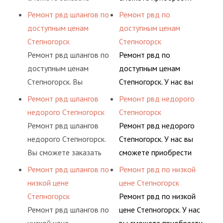
помогут решить любую
обслуживания
шлангов высокого
сервис РВД на разовой
рукав с разными
Ремонт рвд шлангов по
Ремонт рвд по
сложную задачу.
гидросистем Вашего
давления. Ремонт
основе либо на
фитингами и
доступным ценам
доступным ценам
предприятия.
шлангов производится
условиях
комплектующими,
Степногорск
Степногорск
высококвалифицирован
долговременного
АДЫМ Инжиниринг
Ремонт рвд шлангов по
Ремонт рвд по
ными спецами, которые
комплексного
предлагает ремонт
доступным ценам
доступным ценам
помогут решить любую
обслуживания
шлангов высокого
Степногорск. Вы
Степногорск. У нас вы
сложную задачу.
гидросистем Вашего
давления. Ремонт
сможете заказать
сможете приобрести
Ремонт рвд шлангов
Ремонт рвд недорого
предприятия.
шлангов производится
сервис РВД на разовой
рукав с разными
недорого Степногорск
Степногорск
высококвалифицирован
основе либо на
фитингами и
Ремонт рвд шлангов
Ремонт рвд недорого
ными спецами, которые
условиях
комплектующими,
недорого Степногорск.
Степногорск. У нас вы
помогут решить любую
долговременного
АДЫМ Инжиниринг
Вы сможете заказать
сможете приобрести
сложную задачу.
комплексного
предлагает ремонт
сервис РВД на разовой
рукав с разными
Ремонт рвд шлангов по
Ремонт рвд по низкой
обслуживания
шлангов высокого
основе либо на
фитингами и
низкой цене
цене Степногорск
гидросистем Вашего
давления. Ремонт
условиях
комплектующими,
Степногорск
Ремонт рвд по низкой
предприятия.
шлангов производится
долговременного
АДЫМ Инжиниринг
Ремонт рвд шлангов по
цене Степногорск. У нас
высококвалифицирован
комплексного
предлагает ремонт