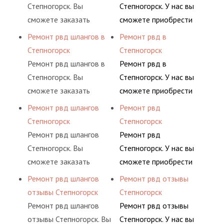
Степногорск. Вы
Степногорск. У нас вы
сможете заказать
сможете приобрести
сервис РВД на разовой
рукав с разными
Ремонт рвд шлангов в
Ремонт рвд в
основе либо на
фитингами и
Степногорск
Степногорск
условиях
комплектующими,
Ремонт рвд шлангов в
Ремонт рвд в
долговременного
АДЫМ Инжиниринг
Степногорск. Вы
Степногорск. У нас вы
комплексного
предлагает ремонт
сможете заказать
сможете приобрести
обслуживания
шлангов высокого
сервис РВД на разовой
рукав с разными
Ремонт рвд шлангов
Ремонт рвд
гидросистем Вашего
давления. Ремонт
основе либо на
фитингами и
Степногорск
Степногорск
предприятия.
шлангов производится
условиях
комплектующими,
Ремонт рвд шлангов
Ремонт рвд
высококвалифицирован
долговременного
АДЫМ Инжиниринг
Степногорск. Вы
Степногорск. У нас вы
ными спецами, которые
комплексного
предлагает ремонт
сможете заказать
сможете приобрести
помогут решить любую
обслуживания
шлангов высокого
сервис РВД на разовой
рукав с разными
Ремонт рвд шлангов
Ремонт рвд отзывы
сложную задачу.
гидросистем Вашего
давления. Ремонт
основе либо на
фитингами и
отзывы Степногорск
Степногорск
предприятия.
шлангов производится
условиях
комплектующими,
Ремонт рвд шлангов
Ремонт рвд отзывы
высококвалифицирован
долговременного
АДЫМ Инжиниринг
отзывы Степногорск. Вы
Степногорск. У нас вы