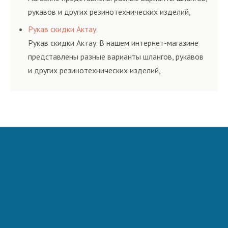
рукавов и других резинотехнических изделий,
соответствующих ГОСТам, техническим условиям
Рукав скидки Актау
и нормативам.
Рукав скидки Актау. В нашем интернет-магазине
представлены разные варианты шлангов, рукавов
и других резинотехнических изделий,
соответствующих ГОСТам, техническим условиям
и нормативам.