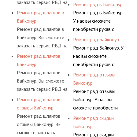
заказать сервис РВД на
разными фитингами и
Ремонт рвд в Байконур
разовой основе либо на
комплектующими,
Ремонт рвд шлангов в
Ремонт рвд в Байконур.
условиях
АДЫМ Инжиниринг
Байконур
У нас вы сможете
долговременного
предлагает ремонт
Ремонт рвд шлангов в
приобрести рукав с
комплексного
шлангов высокого
Байконур. Вы сможете
разными фитингами и
Ремонт рвд Байконур
обслуживания
давления. Ремонт
заказать сервис РВД на
комплектующими,
Ремонт рвд Байконур. У
гидросистем Вашего
шлангов производится
разовой основе либо на
АДЫМ Инжиниринг
Ремонт рвд шлангов
нас вы сможете
предприятия.
высококвалифицирован
условиях
предлагает ремонт
Байконур
приобрести рукав с
ными спецами, которые
долговременного
шлангов высокого
Ремонт рвд шлангов
разными фитингами и
Ремонт рвд отзывы
помогут решить любую
комплексного
давления. Ремонт
Байконур. Вы сможете
комплектующими,
Байконур
сложную задачу.
обслуживания
шлангов производится
заказать сервис РВД на
АДЫМ Инжиниринг
Ремонт рвд отзывы
гидросистем Вашего
высококвалифицирован
разовой основе либо на
предлагает ремонт
Ремонт рвд шлангов
Байконур. У нас вы
предприятия.
ными спецами, которые
условиях
шлангов высокого
отзывы Байконур
сможете приобрести
помогут решить любую
долговременного
давления. Ремонт
Ремонт рвд шлангов
рукав с разными
Ремонт рвд скидки
сложную задачу.
комплексного
шлангов производится
отзывы Байконур. Вы
фитингами и
Байконур
обслуживания
высококвалифицирован
сможете заказать
комплектующими,
Ремонт рвд скидки