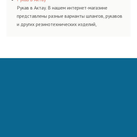
и нормативам.
Рукав в Актау. В нашем интернет-магазине
представлены разные варианты шлангов, рукавов
и других резинотехнических изделий,
соответствующих ГОСТам, техническим условиям
и нормативам.