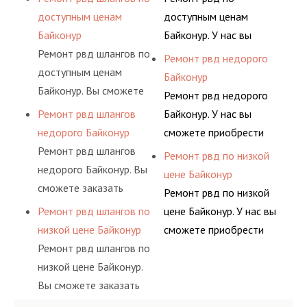
гидросистем Вашего
ными спецами, которые
основе либо на
предлагает ремонт
доступным ценам
доступным ценам
предприятия.
помогут решить любую
условиях
шлангов высокого
Байконур
Байконур. У нас вы
сложную задачу.
долговременного
давления. Ремонт
Ремонт рвд шлангов по
сможете приобрести
Ремонт рвд недорого
комплексного
шлангов производится
доступным ценам
рукав с разными
Байконур
обслуживания
высококвалифицирован
Байконур. Вы сможете
фитингами и
Ремонт рвд недорого
гидросистем Вашего
ными спецами, которые
заказать сервис РВД на
комплектующими,
Ремонт рвд шлангов
Байконур. У нас вы
предприятия.
помогут решить любую
разовой основе либо на
АДЫМ Инжиниринг
недорого Байконур
сможете приобрести
сложную задачу.
условиях
предлагает ремонт
Ремонт рвд шлангов
рукав с разными
Ремонт рвд по низкой
долговременного
шлангов высокого
недорого Байконур. Вы
фитингами и
цене Байконур
комплексного
давления. Ремонт
сможете заказать
комплектующими,
Ремонт рвд по низкой
обслуживания
шлангов производится
сервис РВД на разовой
АДЫМ Инжиниринг
Ремонт рвд шлангов по
цене Байконур. У нас вы
гидросистем Вашего
высококвалифицирован
основе либо на
предлагает ремонт
низкой цене Байконур
сможете приобрести
предприятия.
ными спецами, которые
условиях
шлангов высокого
Ремонт рвд шлангов по
рукав с разными
помогут решить любую
долговременного
давления. Ремонт
низкой цене Байконур.
фитингами и
сложную задачу.
комплексного
шлангов производится
Вы сможете заказать
комплектующими,
обслуживания
высококвалифицирован
сервис РВД на разовой
АДЫМ Инжиниринг