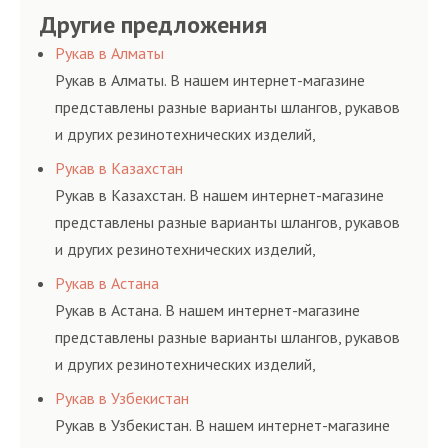
гидросистем Вашего
ными спецами, которые
Другие предложения
основе либо на
предлагает ремонт
предприятия.
помогут решить любую
условиях
шлангов высокого
Рукав в Алматы
сложную задачу.
долговременного
давления. Ремонт
Рукав в Алматы. В нашем интернет-магазине
комплексного
шлангов производится
представлены разные варианты шлангов, рукавов
обслуживания
высококвалифицирован
и других резинотехнических изделий,
гидросистем Вашего
ными спецами, которые
соответствующих ГОСТам, техническим условиям
Рукав в Казахстан
предприятия.
помогут решить любую
и нормативам.
Рукав в Казахстан. В нашем интернет-магазине
сложную задачу.
представлены разные варианты шлангов, рукавов
и других резинотехнических изделий,
соответствующих ГОСТам, техническим условиям
Рукав в Астана
и нормативам.
Рукав в Астана. В нашем интернет-магазине
представлены разные варианты шлангов, рукавов
и других резинотехнических изделий,
соответствующих ГОСТам, техническим условиям
Рукав в Узбекистан
и нормативам.
Рукав в Узбекистан. В нашем интернет-магазине