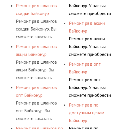
гидросистем Вашего
ными спецами, которые
сервис РВД на разовой
АДЫМ Инжиниринг
Ремонт рвд шлангов
Байконур. У нас вы
предприятия.
помогут решить любую
основе либо на
предлагает ремонт
скидки Байконур
сможете приобрести
сложную задачу.
условиях
шлангов высокого
Ремонт рвд шлангов
рукав с разными
Ремонт рвд акции
долговременного
давления. Ремонт
скидки Байконур. Вы
фитингами и
Байконур
комплексного
шлангов производится
сможете заказать
комплектующими,
Ремонт рвд акции
обслуживания
высококвалифицирован
сервис РВД на разовой
АДЫМ Инжиниринг
Ремонт рвд шлангов
Байконур. У нас вы
гидросистем Вашего
ными спецами, которые
основе либо на
предлагает ремонт
акции Байконур
сможете приобрести
предприятия.
помогут решить любую
условиях
шлангов высокого
Ремонт рвд шлангов
рукав с разными
Ремонт рвд опт
сложную задачу.
долговременного
давления. Ремонт
акции Байконур. Вы
фитингами и
Байконур
комплексного
шлангов производится
сможете заказать
комплектующими,
Ремонт рвд опт
обслуживания
высококвалифицирован
сервис РВД на разовой
АДЫМ Инжиниринг
Ремонт рвд шлангов
Байконур. У нас вы
гидросистем Вашего
ными спецами, которые
основе либо на
предлагает ремонт
опт Байконур
сможете приобрести
предприятия.
помогут решить любую
условиях
шлангов высокого
Ремонт рвд шлангов
рукав с разными
Ремонт рвд по
сложную задачу.
долговременного
давления. Ремонт
опт Байконур. Вы
фитингами и
доступным ценам
комплексного
шлангов производится
сможете заказать
комплектующими,
Байконур
обслуживания
высококвалифицирован
сервис РВД на разовой
АДЫМ Инжиниринг
Ремонт рвд шлангов по
Ремонт рвд по