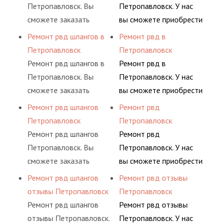
Петропавловск. Вы
Петропавловск. У нас
сможете заказать
вы сможете приобрести
сервис РВД на разовой
рукав с разными
Ремонт рвд шлангов в
Ремонт рвд в
основе либо на
фитингами и
Петропавловск
Петропавловск
условиях
комплектующими,
Ремонт рвд шлангов в
Ремонт рвд в
долговременного
АДЫМ Инжиниринг
Петропавловск. Вы
Петропавловск. У нас
комплексного
предлагает ремонт
сможете заказать
вы сможете приобрести
обслуживания
шлангов высокого
сервис РВД на разовой
рукав с разными
Ремонт рвд шлангов
Ремонт рвд
гидросистем Вашего
давления. Ремонт
основе либо на
фитингами и
Петропавловск
Петропавловск
предприятия.
шлангов производится
условиях
комплектующими,
Ремонт рвд шлангов
Ремонт рвд
высококвалифицирован
долговременного
АДЫМ Инжиниринг
Петропавловск. Вы
Петропавловск. У нас
ными спецами, которые
комплексного
предлагает ремонт
сможете заказать
вы сможете приобрести
помогут решить любую
обслуживания
шлангов высокого
сервис РВД на разовой
рукав с разными
Ремонт рвд шлангов
Ремонт рвд отзывы
сложную задачу.
гидросистем Вашего
давления. Ремонт
основе либо на
фитингами и
отзывы Петропавловск
Петропавловск
предприятия.
шлангов производится
условиях
комплектующими,
Ремонт рвд шлангов
Ремонт рвд отзывы
высококвалифицирован
долговременного
АДЫМ Инжиниринг
отзывы Петропавловск.
Петропавловск. У нас