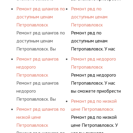
помогут решить любую
обслуживания
шлангов высокого
сервис РВД на разовой
рукав с разными
Ремонт рвд шлангов по
Ремонт рвд по
сложную задачу.
гидросистем Вашего
давления. Ремонт
основе либо на
фитингами и
доступным ценам
доступным ценам
предприятия.
шлангов производится
условиях
комплектующими,
Петропавловск
Петропавловск
высококвалифицирован
долговременного
АДЫМ Инжиниринг
Ремонт рвд шлангов по
Ремонт рвд по
ными спецами, которые
комплексного
предлагает ремонт
доступным ценам
доступным ценам
помогут решить любую
обслуживания
шлангов высокого
Петропавловск. Вы
Петропавловск. У нас
сложную задачу.
гидросистем Вашего
давления. Ремонт
сможете заказать
вы сможете приобрести
Ремонт рвд шлангов
Ремонт рвд недорого
предприятия.
шлангов производится
сервис РВД на разовой
рукав с разными
недорого
Петропавловск
высококвалифицирован
основе либо на
фитингами и
Петропавловск
Ремонт рвд недорого
ными спецами, которые
условиях
комплектующими,
Ремонт рвд шлангов
Петропавловск. У нас
помогут решить любую
долговременного
АДЫМ Инжиниринг
недорого
вы сможете приобрести
сложную задачу.
комплексного
предлагает ремонт
Петропавловск. Вы
рукав с разными
Ремонт рвд по низкой
обслуживания
шлангов высокого
сможете заказать
фитингами и
Ремонт рвд шлангов по
цене Петропавловск
гидросистем Вашего
давления. Ремонт
сервис РВД на разовой
комплектующими,
низкой цене
Ремонт рвд по низкой
предприятия.
шлангов производится
основе либо на
АДЫМ Инжиниринг
Петропавловск
цене Петропавловск. У
высококвалифицирован
условиях
предлагает ремонт