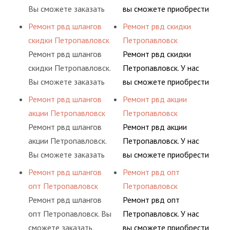
ными спецами, которые
комплексного
предлагает ремонт
Вы сможете заказать
вы сможете приобрести
помогут решить любую
обслуживания
шлангов высокого
сервис РВД на разовой
рукав с разными
Ремонт рвд шлангов
Ремонт рвд скидки
сложную задачу.
гидросистем Вашего
давления. Ремонт
основе либо на
фитингами и
скидки Петропавловск
Петропавловск
предприятия.
шлангов производится
условиях
комплектующими,
Ремонт рвд шлангов
Ремонт рвд скидки
высококвалифицирован
долговременного
АДЫМ Инжиниринг
скидки Петропавловск.
Петропавловск. У нас
ными спецами, которые
комплексного
предлагает ремонт
Вы сможете заказать
вы сможете приобрести
помогут решить любую
обслуживания
шлангов высокого
сервис РВД на разовой
рукав с разными
Ремонт рвд шлангов
Ремонт рвд акции
сложную задачу.
гидросистем Вашего
давления. Ремонт
основе либо на
фитингами и
акции Петропавловск
Петропавловск
предприятия.
шлангов производится
условиях
комплектующими,
Ремонт рвд шлангов
Ремонт рвд акции
высококвалифицирован
долговременного
АДЫМ Инжиниринг
акции Петропавловск.
Петропавловск. У нас
ными спецами, которые
комплексного
предлагает ремонт
Вы сможете заказать
вы сможете приобрести
помогут решить любую
обслуживания
шлангов высокого
сервис РВД на разовой
рукав с разными
Ремонт рвд шлангов
Ремонт рвд опт
сложную задачу.
гидросистем Вашего
давления. Ремонт
основе либо на
фитингами и
опт Петропавловск
Петропавловск
предприятия.
шлангов производится
условиях
комплектующими,
Ремонт рвд шлангов
Ремонт рвд опт
высококвалифицирован
долговременного
АДЫМ Инжиниринг
опт Петропавловск. Вы
Петропавловск. У нас
ными спецами, которые
комплексного
предлагает ремонт
сможете заказать
вы сможете приобрести