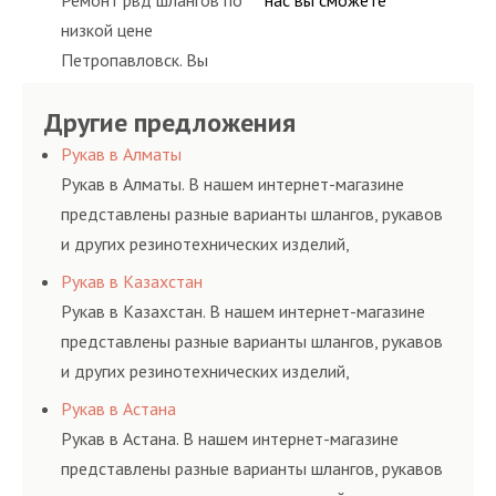
Ремонт рвд шлангов по
нас вы сможете
ными спецами, которые
долговременного
шлангов высокого
низкой цене
приобрести рукав с
помогут решить любую
комплексного
давления. Ремонт
Петропавловск. Вы
разными фитингами и
сложную задачу.
обслуживания
шлангов производится
сможете заказать
комплектующими,
гидросистем Вашего
высококвалифицирован
Другие предложения
сервис РВД на разовой
АДЫМ Инжиниринг
предприятия.
ными спецами, которые
основе либо на
предлагает ремонт
Рукав в Алматы
помогут решить любую
условиях
шлангов высокого
Рукав в Алматы. В нашем интернет-магазине
сложную задачу.
долговременного
давления. Ремонт
представлены разные варианты шлангов, рукавов
комплексного
шлангов производится
и других резинотехнических изделий,
обслуживания
высококвалифицирован
соответствующих ГОСТам, техническим условиям
Рукав в Казахстан
гидросистем Вашего
ными спецами, которые
и нормативам.
Рукав в Казахстан. В нашем интернет-магазине
предприятия.
помогут решить любую
представлены разные варианты шлангов, рукавов
сложную задачу.
и других резинотехнических изделий,
соответствующих ГОСТам, техническим условиям
Рукав в Астана
и нормативам.
Рукав в Астана. В нашем интернет-магазине
представлены разные варианты шлангов, рукавов