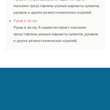
магазине представлены разные варианты шлангов,
рукавов и других резинотехнических изделий,
соответствующих ГОСТам, техническим условиям
Рукав в Актау
и нормативам.
Рукав в Актау. В нашем интернет-магазине
представлены разные варианты шлангов, рукавов
и других резинотехнических изделий,
соответствующих ГОСТам, техническим условиям
и нормативам.