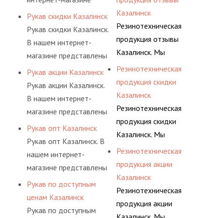
делаем это полностью
соответствующих
помогаем им
представлены разные
Казалинск
Рукав скидки Казалинск
БЕСПЛАТНО.
ГОСТам, техническим
действительно сделать
варианты шлангов,
Резинотехническая
Рукав скидки Казалинск.
условиям и нормативам.
осознанный выбор,
рукавов и других
продукция отзывы
В нашем интернет-
лучший для решения
резинотехнических
Казалинск. Мы
магазине представлены
поставленных задач. И
изделий,
регулярно
разные варианты
Резинотехническая
Рукав акции Казалинск
делаем это полностью
соответствующих
консультируем своих
шлангов, рукавов и
продукция скидки
Рукав акции Казалинск.
БЕСПЛАТНО.
ГОСТам, техническим
покупателей, и
других
Казалинск
В нашем интернет-
условиям и нормативам.
помогаем им
резинотехнических
Резинотехническая
магазине представлены
действительно сделать
изделий,
продукция скидки
разные варианты
Рукав опт Казалинск
осознанный выбор,
соответствующих
Казалинск. Мы
шлангов, рукавов и
Рукав опт Казалинск. В
лучший для решения
ГОСТам, техническим
регулярно
других
Резинотехническая
нашем интернет-
поставленных задач. И
условиям и нормативам.
консультируем своих
резинотехнических
продукция акции
магазине представлены
делаем это полностью
покупателей, и
изделий,
Казалинск
разные варианты
БЕСПЛАТНО.
Рукав по доступным
помогаем им
соответствующих
Резинотехническая
шлангов, рукавов и
ценам Казалинск
действительно сделать
ГОСТам, техническим
продукция акции
других
Рукав по доступным
осознанный выбор,
условиям и нормативам.
Казалинск. Мы