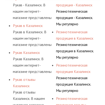
Рукав - Казалинск. В
продукция - Казалинск
нашем интернет-
Резинотехническая
магазине представлены
продукция - Казалинск.
разные варианты
Мы регулярно
Рукав в Казалинск
шлангов, рукавов и
консультируем своих
Рукав в Казалинск. В
Резинотехническая
других
покупателей, и
нашем интернет-
продукция в Казалинск
резинотехнических
помогаем им
магазине представлены
Резинотехническая
изделий,
действительно сделать
разные варианты
продукция в Казалинск.
Рукав Казалинск
соответствующих
осознанный выбор,
шлангов, рукавов и
Мы регулярно
Рукав Казалинск. В
ГОСТам, техническим
лучший для решения
других
консультируем своих
нашем интернет-
Резинотехническая
условиям и нормативам.
поставленных задач. И
резинотехнических
покупателей, и
магазине представлены
продукция Казалинск
делаем это полностью
изделий,
помогаем им
разные варианты
Резинотехническая
Рукав отзывы
БЕСПЛАТНО.
соответствующих
действительно сделать
шлангов, рукавов и
продукция Казалинск.
Казалинск
ГОСТам, техническим
осознанный выбор,
других
Мы регулярно
Рукав отзывы
условиям и нормативам.
лучший для решения
резинотехнических
консультируем своих
Казалинск. В нашем
Резинотехническая
поставленных задач. И
изделий,
покупателей, и
интернет-магазине
продукция отзывы