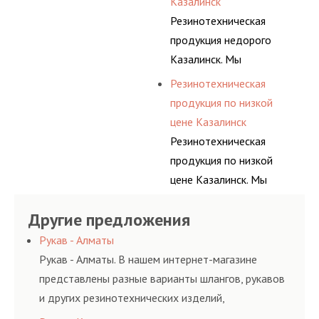
Казалинск
изделий,
покупателей, и
Резинотехническая
соответствующих
помогаем им
продукция недорого
ГОСТам, техническим
действительно сделать
Казалинск. Мы
условиям и нормативам.
осознанный выбор,
регулярно
Резинотехническая
лучший для решения
консультируем своих
продукция по низкой
поставленных задач. И
покупателей, и
цене Казалинск
делаем это полностью
помогаем им
Резинотехническая
БЕСПЛАТНО.
действительно сделать
продукция по низкой
осознанный выбор,
цене Казалинск. Мы
лучший для решения
регулярно
поставленных задач. И
Другие предложения
консультируем своих
делаем это полностью
покупателей, и
Рукав - Алматы
БЕСПЛАТНО.
помогаем им
Рукав - Алматы. В нашем интернет-магазине
действительно сделать
представлены разные варианты шлангов, рукавов
осознанный выбор,
и других резинотехнических изделий,
лучший для решения
соответствующих ГОСТам, техническим условиям