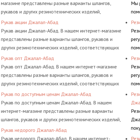
магазине представлены разные варианты шлангов,
Мы 
рукавов и других резинотехнических изделий,
пом
соответствующих ГОСТам, техническим условиям и
выб
Рукав акции Джалал-Абад
Рез
нормативам.
дел
Рукав акции Джалал-Абад. В нашем интернет-магазине
Рез
представлены разные варианты шлангов, рукавов и
рег
других резинотехнических изделий, соответствующих
пом
ГОСТам, техническим условиям и нормативам.
выб
Рукав опт Джалал-Абад
Рез
дел
Рукав опт Джалал-Абад. В нашем интернет-магазине
Рез
представлены разные варианты шлангов, рукавов и
рег
других резинотехнических изделий, соответствующих
пом
ГОСТам, техническим условиям и нормативам.
выб
Рукав по доступным ценам Джалал-Абад
Рез
дел
Рукав по доступным ценам Джалал-Абад. В нашем
Джа
интернет-магазине представлены разные варианты
Рез
шлангов, рукавов и других резинотехнических изделий,
Джа
соответствующих ГОСТам, техническим условиям и
пок
Рукав недорого Джалал-Абад
нормативам.
осо
Рукав недорого Джалал-Абад. В нашем интернет-
Рез