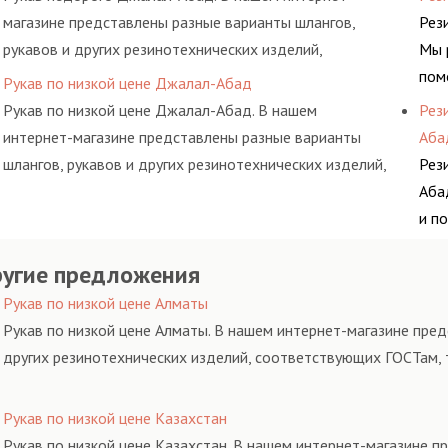
зад
магазине представлены разные варианты шлангов,
Рез
рукавов и других резинотехнических изделий,
Мы 
соответствующих ГОСТам, техническим условиям и
пом
Рукав по низкой цене Джалал-Абад
нормативам.
выб
Рукав по низкой цене Джалал-Абад. В нашем
Рез
дел
интернет-магазине представлены разные варианты
Аба
шлангов, рукавов и других резинотехнических изделий,
Рез
соответствующих ГОСТам, техническим условиям и
Аба
нормативам.
и п
выб
угие предложения
дел
Рукав по низкой цене Алматы
Рукав по низкой цене Алматы. В нашем интернет-магазине пред
других резинотехнических изделий, соответствующих ГОСТам, 
Рукав по низкой цене Казахстан
Рукав по низкой цене Казахстан. В нашем интернет-магазине п