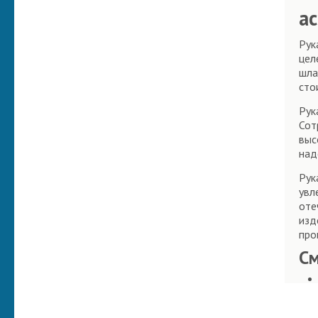
а
Рук
цел
шла
сто
Рук
Сот
выс
над
Рук
увл
оте
изд
про
С