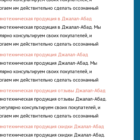
огаем им действительно сделать осознанный
ор, лучший для решения поставленных задач. И
инотехническая продукция в Джалал-Абад
аем это полностью БЕСПЛАТНО.
инотехническая продукция в Джалал-Абад. Мы
улярно консультируем своих покупателей, и
огаем им действительно сделать осознанный
ор, лучший для решения поставленных задач. И
инотехническая продукция Джалал-Абад
аем это полностью БЕСПЛАТНО.
инотехническая продукция Джалал-Абад. Мы
улярно консультируем своих покупателей, и
огаем им действительно сделать осознанный
ор, лучший для решения поставленных задач. И
инотехническая продукция отзывы Джалал-Абад
аем это полностью БЕСПЛАТНО.
инотехническая продукция отзывы Джалал-Абад.
регулярно консультируем своих покупателей, и
огаем им действительно сделать осознанный
ор, лучший для решения поставленных задач. И
инотехническая продукция скидки Джалал-Абад
аем это полностью БЕСПЛАТНО.
инотехническая продукция скидки Джалал-Абад.