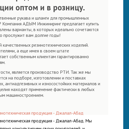
ции оптом и в розницу.
ственные рукава и шланги для промышленных
а? Компания АДЫМ Инжиниринг предлагает купить
влены варианты, в которых идеально сочетаются
о прослужит вам долгие годы!
й качественных резинотехнических изделий.
телями, а еще имея в своем штате
ает собственным клиентам гарантированно
ям.
ости, является производство РТИ. Так же мы
тся на подборе, изготовлении и поставках
х, антиадгезивных и износостойких материалов и
делия находят применение фактически в любых
елым машиностроением.
инотехническая продукция - Джалал-Абад
инотехническая продукция - Джалал-Абад. Мы
улярно консультируем своих покупателей, и