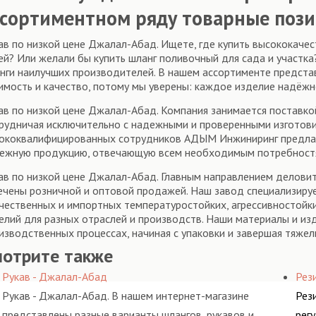
ссортиментном ряду товарные пози
ав по низкой цене Джалал-Абад. Ищете, где купить высококаче
ей? Или желали бы купить шланг поливочный для сада и участк
нги наилучших производителей. В нашем ассортименте предста
имость и качество, потому мы уверены: каждое изделие надёжн
ав по низкой цене Джалал-Абад. Компания занимается поставко
рудничая исключительно с надежными и проверенными изготови
ококвалифицированных сотрудников АДЫМ Инжиниринг предлаг
ежную продукцию, отвечающую всем необходимым потребност
ав по низкой цене Джалал-Абад. Главным направлением деловит
ечены розничной и оптовой продажей. Наш завод специализируе
чественных и импортных температуростойких, агрессивностойки
елий для разных отраслей и производств. Наши материалы и из
изводственных процессах, начиная с упаковки и завершая тяж
мотрите также
Рукав - Джалал-Абад
Рез
Рукав - Джалал-Абад. В нашем интернет-магазине
Рез
представлены разные варианты шлангов, рукавов и
рег