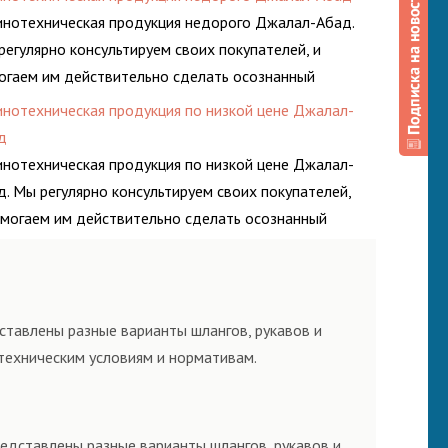
ач. И делаем это полностью БЕСПЛАТНО.
инотехническая продукция недорого Джалал-Абад.
регулярно консультируем своих покупателей, и
огаем им действительно сделать осознанный
ор, лучший для решения поставленных задач. И
инотехническая продукция по низкой цене Джалал-
аем это полностью БЕСПЛАТНО.
д
инотехническая продукция по низкой цене Джалал-
д. Мы регулярно консультируем своих покупателей,
омогаем им действительно сделать осознанный
ор, лучший для решения поставленных задач. И
аем это полностью БЕСПЛАТНО.
ставлены разные варианты шлангов, рукавов и
техническим условиям и нормативам.
редставлены разные варианты шлангов, рукавов и