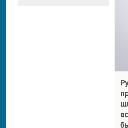
Р
п
ш
в
б