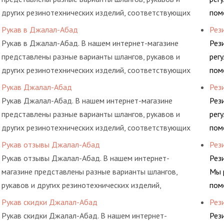
других резинотехнических изделий, соответствующих
пом
ГОСТам, техническим условиям и нормативам.
выб
Рукав в Джалал-Абад
Рез
дел
Рукав в Джалал-Абад. В нашем интернет-магазине
Рез
представлены разные варианты шлангов, рукавов и
рег
других резинотехнических изделий, соответствующих
пом
ГОСТам, техническим условиям и нормативам.
выб
Рукав Джалал-Абад
Рез
дел
Рукав Джалал-Абад. В нашем интернет-магазине
Рез
представлены разные варианты шлангов, рукавов и
рег
других резинотехнических изделий, соответствующих
пом
ГОСТам, техническим условиям и нормативам.
выб
Рукав отзывы Джалал-Абад
Рез
дел
Рукав отзывы Джалал-Абад. В нашем интернет-
Рез
магазине представлены разные варианты шлангов,
Мы 
рукавов и других резинотехнических изделий,
пом
соответствующих ГОСТам, техническим условиям и
выб
Рукав скидки Джалал-Абад
Рез
нормативам.
дел
Рукав скидки Джалал-Абад. В нашем интернет-
Рез