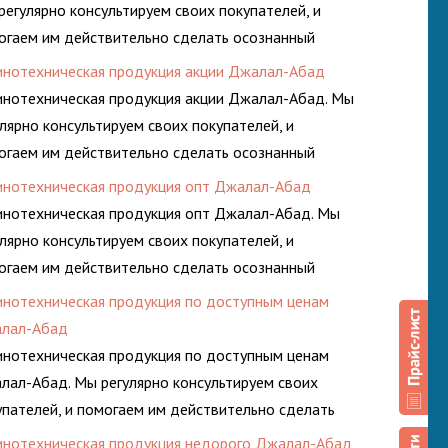
регулярно консультируем своих покупателей, и
огаем им действительно сделать осознанный
ор, лучший для решения поставленных задач. И
инотехническая продукция акции Джалал-Абад
аем это полностью БЕСПЛАТНО.
инотехническая продукция акции Джалал-Абад. Мы
улярно консультируем своих покупателей, и
огаем им действительно сделать осознанный
ор, лучший для решения поставленных задач. И
инотехническая продукция опт Джалал-Абад
аем это полностью БЕСПЛАТНО.
инотехническая продукция опт Джалал-Абад. Мы
улярно консультируем своих покупателей, и
огаем им действительно сделать осознанный
ор, лучший для решения поставленных задач. И
инотехническая продукция по доступным ценам
аем это полностью БЕСПЛАТНО.
лал-Абад
инотехническая продукция по доступным ценам
лал-Абад. Мы регулярно консультируем своих
упателей, и помогаем им действительно сделать
знанный выбор, лучший для решения поставленных
инотехническая продукция недорого Джалал-Абад