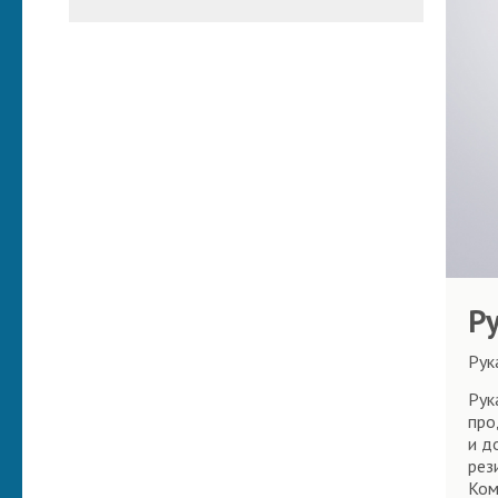
Р
Рук
Рук
про
и д
рез
Ком