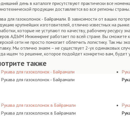
одняшний день в каталоге присутствуют практически все номен
инотехнической продукции доставляется во все регионы страны
ава для газоколонок - Байрамали. В зависимости от ваших пот
дукцию крупнейших изготовителей, отлично известных на рынке. 
работки, которые не уступают по качеству, рабочему ресурсу 
еров АДЫМ Инжиниринг работает по всей стране. Вы сможете ку
ерской сети не просто помогает облегчить логистику. Так мы э
тавку. Мы отлично знаем – не существует 2-ух одинаковых слу
гда ищем то решение, которое подойдет конкретно вам, будет 
мотрите также
Рукава для газоколонок - Байрамали
Рук
Рукава для газоколонок - Байрамали
Рук
Рукава для газоколонок в Байрамали
Рук
Рукава для газоколонок в Байрамали
Рук