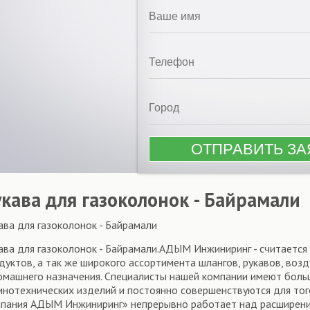
укава для газоколонок - Байрамали
ава для газоколонок - Байрамали
ава для газоколонок - Байрамали.АДЫМ Инжиниринг - считаетс
дуктов, а так же широкого ассортимента шлангов, рукавов, во
омашнего назначения. Специалисты нашей компании имеют боль
инотехнических изделий и постоянно совершенствуются для тог
пания АДЫМ Инжиниринг» непрерывно работает над расширение