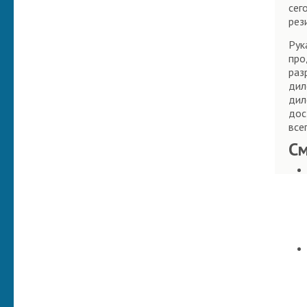
сег
рез
Рук
про
раз
дил
дил
дос
все
С