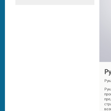
Р
Рук
Рук
про
пре
стр
воз