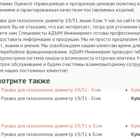
пании. Оцените справедливую и прозрачную ценовую политику 
ениями и гарантированным качеством поставляемых изделий.
ава для газоколонок диаметр 19/31 акции Есик. У нас на сайте
алоге Вы не отыскали, что вас интересует, тогда для уточнения
ите нам. Специалисты АДЫМ Инжиниринг» готовы профессионал
доставить информацию о продукции. Мы не просто предлагаем
т, знания и умения. Мы освобождаем нашим клиентам время для
перебойное функционирование. АДЫМ Инжиниринг проводит гиб
дусмотрена система скидок и возможность отсрочки платежа. 
трое обслуживание и будем счастливы взаимовыгодному сотруд
ле наших постоянных клиентов!
мотрите также
Рукава для газоколонок диаметр 19/31 - Есик
Купи
Рукава для газоколонок диаметр 19/31 - Есик
Купи
Рукава для газоколонок диаметр 19/31 в Есик
Куп
Рукава для газоколонок диаметр 19/31 в Есик
Куп