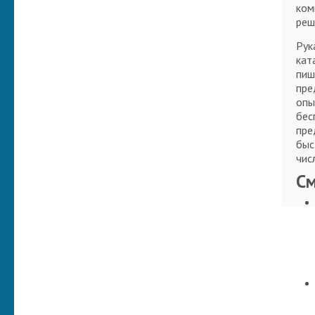
ком
реш
Рук
кат
пиш
пре
опы
бес
пре
быс
чис
С