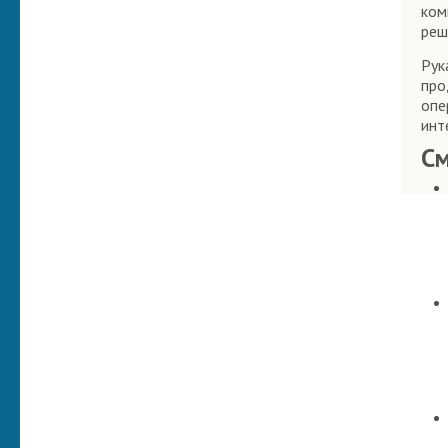
ком
реш
Рук
про
опе
инт
С