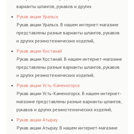
варианты шлангов, рукавов и других
резинотехнических изделий, соответствующих
Рукав акции Уральск
ГОСТам, техническим условиям и нормативам.
Рукав акции Уральск. В нашем интернет-магазине
представлены разные варианты шлангов, рукавов
и других резинотехнических изделий,
соответствующих ГОСТам, техническим условиям
Рукав акции Костанай
и нормативам.
Рукав акции Костанай. В нашем интернет-магазине
представлены разные варианты шлангов, рукавов
и других резинотехнических изделий,
соответствующих ГОСТам, техническим условиям
Рукав акции Усть-Каменогорск
и нормативам.
Рукав акции Усть-Каменогорск. В нашем интернет-
магазине представлены разные варианты шлангов,
рукавов и других резинотехнических изделий,
соответствующих ГОСТам, техническим условиям
Рукав акции Атырау
и нормативам.
Рукав акции Атырау. В нашем интернет-магазине