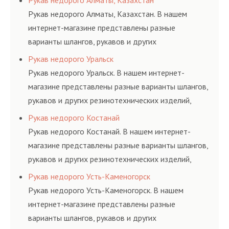
Рукав недорого Алматы, Казахстан
и нормативам.
Рукав недорого Алматы, Казахстан. В нашем
интернет-магазине представлены разные
варианты шлангов, рукавов и других
резинотехнических изделий, соответствующих
Рукав недорого Уральск
ГОСТам, техническим условиям и нормативам.
Рукав недорого Уральск. В нашем интернет-
магазине представлены разные варианты шлангов,
рукавов и других резинотехнических изделий,
соответствующих ГОСТам, техническим условиям
Рукав недорого Костанай
и нормативам.
Рукав недорого Костанай. В нашем интернет-
магазине представлены разные варианты шлангов,
рукавов и других резинотехнических изделий,
соответствующих ГОСТам, техническим условиям
Рукав недорого Усть-Каменогорск
и нормативам.
Рукав недорого Усть-Каменогорск. В нашем
интернет-магазине представлены разные
варианты шлангов, рукавов и других