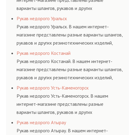
интернет-магазине представлены разные
варианты шлангов, рукавов и других
резинотехнических изделий, соответствующих
Рукав недорого Уральск
ГОСТам, техническим условиям и нормативам.
Рукав недорого Уральск. В нашем интернет-
магазине представлены разные варианты шлангов,
рукавов и других резинотехнических изделий,
соответствующих ГОСТам, техническим условиям
Рукав недорого Костанай
и нормативам.
Рукав недорого Костанай. В нашем интернет-
магазине представлены разные варианты шлангов,
рукавов и других резинотехнических изделий,
соответствующих ГОСТам, техническим условиям
Рукав недорого Усть-Каменогорск
и нормативам.
Рукав недорого Усть-Каменогорск. В нашем
интернет-магазине представлены разные
варианты шлангов, рукавов и других
резинотехнических изделий, соответствующих
Рукав недорого Атырау
ГОСТам, техническим условиям и нормативам.
Рукав недорого Атырау. В нашем интернет-