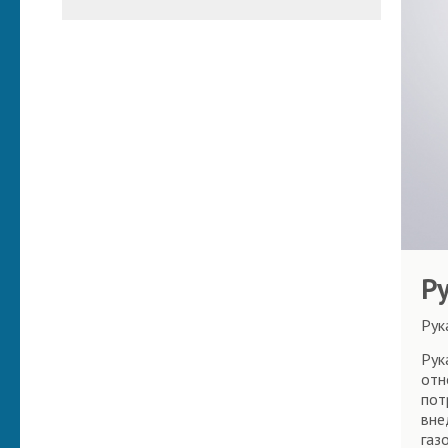
Р
Рук
Рук
отн
пот
вне
газ