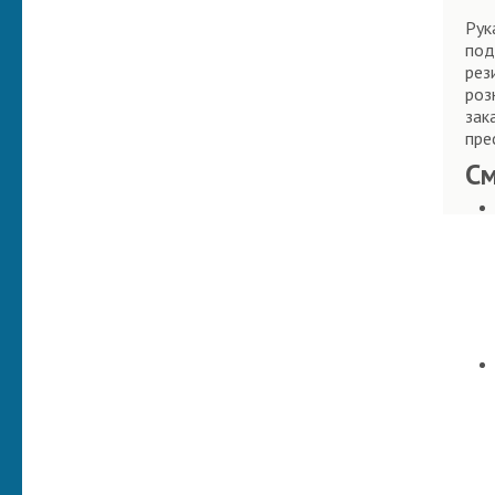
Рук
под
рез
роз
зак
пре
С