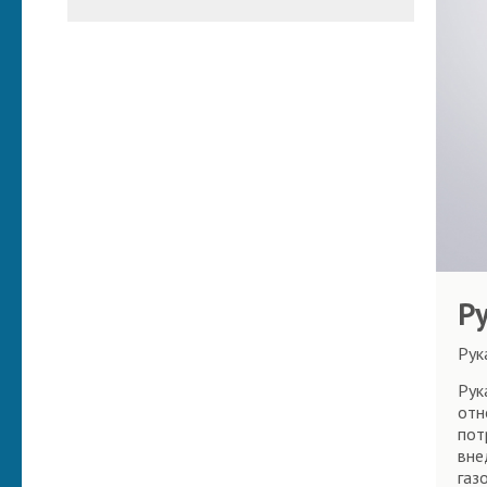
Р
Рук
Рук
отн
пот
вне
газ