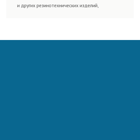
и других резинотехнических изделий,
соответствующих ГОСТам, техническим условиям
и нормативам.