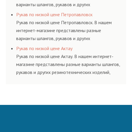
варианты шлангов, рукавов и других
резинотехнических изделий, соответствующих
Рукав по низкой цене Петропавловск
ГОСТам, техническим условиям и нормативам.
Рукав по низкой цене Петропавловск. В нашем
интернет-магазине представлены разные
варианты шлангов, рукавов и других
резинотехнических изделий, соответствующих
Рукав по низкой цене Актау
ГОСТам, техническим условиям и нормативам.
Рукав по низкой цене Актау. В нашем интернет-
магазине представлены разные варианты шлангов,
рукавов и других резинотехнических изделий,
соответствующих ГОСТам, техническим условиям
и нормативам.