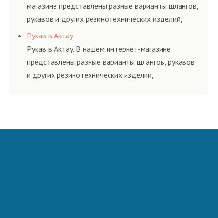
магазине представлены разные варианты шлангов,
рукавов и других резинотехнических изделий,
соответствующих ГОСТам, техническим условиям
Рукав в Актау
и нормативам.
Рукав в Актау. В нашем интернет-магазине
представлены разные варианты шлангов, рукавов
и других резинотехнических изделий,
соответствующих ГОСТам, техническим условиям
и нормативам.