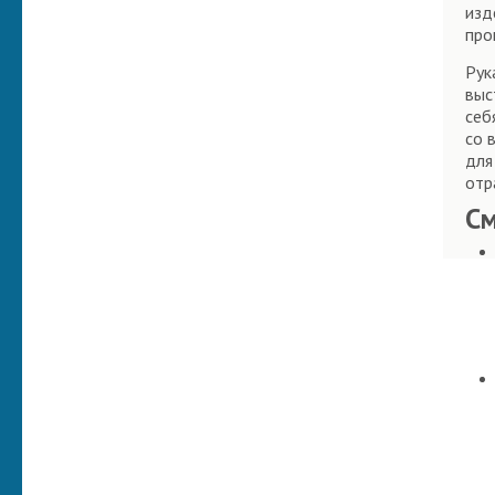
изд
про
Рук
выс
себ
со 
для
отр
С