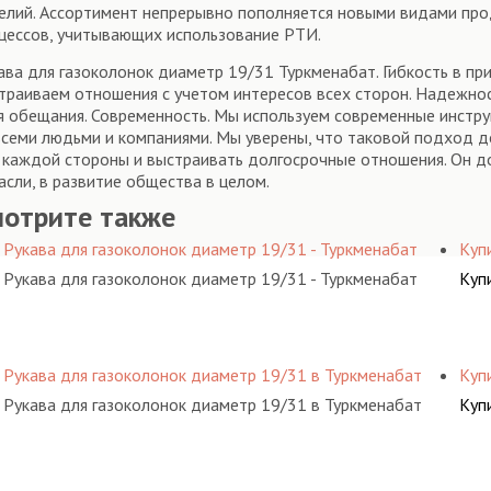
елий. Ассортимент непрерывно пополняется новыми видами прод
цессов, учитывающих использование РТИ.
ава для газоколонок диаметр 19/31 Туркменабат. Гибкость в п
траиваем отношения с учетом интересов всех сторон. Надежнос
я обещания. Современность. Мы используем современные инстр
всеми людьми и компаниями. Мы уверены, что таковой подход до
 каждой стороны и выстраивать долгосрочные отношения. Он д
асли, в развитие общества в целом.
мотрите также
Рукава для газоколонок диаметр 19/31 - Туркменабат
Куп
Рукава для газоколонок диаметр 19/31 - Туркменабат
Куп
Рукава для газоколонок диаметр 19/31 в Туркменабат
Куп
Рукава для газоколонок диаметр 19/31 в Туркменабат
Куп