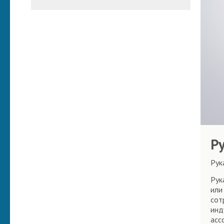
Р
Рук
Рук
или
сот
инд
асс