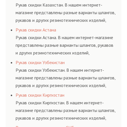
материалов, это
определенными
и нормативам.
Рукав скидки Казахстан. В нашем интернет-
затрата собственной
элементами системы.
магазине представлены разные варианты шлангов,
энергии, времени и
рукавов и других резинотехнических изделий,
конечно средств.
соответствующих ГОСТам, техническим условиям
Рукав скидки Астана
и нормативам.
Рукав скидки Астана. В нашем интернет-магазине
представлены разные варианты шлангов, рукавов
и других резинотехнических изделий,
соответствующих ГОСТам, техническим условиям
Рукав скидки Узбекистан
и нормативам.
Рукав скидки Узбекистан. В нашем интернет-
магазине представлены разные варианты шлангов,
рукавов и других резинотехнических изделий,
соответствующих ГОСТам, техническим условиям
Рукав скидки Киргизстан
и нормативам.
Рукав скидки Киргизстан. В нашем интернет-
магазине представлены разные варианты шлангов,
рукавов и других резинотехнических изделий,
соответствующих ГОСТам, техническим условиям