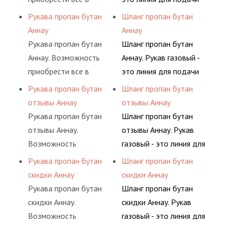
поиск комплектующих
ацетилен) между
одном месте это
сжатого воздуха и
Рукава пропан бутан
Шланг пропан бутан
материалов, это
определенными
главное преимущество
различных типов
Аннау
Аннау
затрата собственной
элементами системы.
для многих
сжиженного газа
Рукава пропан бутан
Шланг пропан бутан
энергии, времени и
потребителей, так как
(кислород, аргон, метан,
Аннау. Возможность
Аннау. Рукав газовый -
конечно средств.
затрата времени на
пропан, бутан,
приобрести все в
это линия для подачи
поиск комплектующих
ацетилен) между
одном месте это
сжатого воздуха и
Рукава пропан бутан
Шланг пропан бутан
материалов, это
определенными
главное преимущество
различных типов
отзывы Аннау
отзывы Аннау
затрата собственной
элементами системы.
для многих
сжиженного газа
Рукава пропан бутан
Шланг пропан бутан
энергии, времени и
потребителей, так как
(кислород, аргон, метан,
отзывы Аннау.
отзывы Аннау. Рукав
конечно средств.
затрата времени на
пропан, бутан,
Возможность
газовый - это линия для
поиск комплектующих
ацетилен) между
приобрести все в
подачи сжатого
Рукава пропан бутан
Шланг пропан бутан
материалов, это
определенными
одном месте это
воздуха и различных
скидки Аннау
скидки Аннау
затрата собственной
элементами системы.
главное преимущество
типов сжиженного газа
Рукава пропан бутан
Шланг пропан бутан
энергии, времени и
для многих
(кислород, аргон, метан,
скидки Аннау.
скидки Аннау. Рукав
конечно средств.
потребителей, так как
пропан, бутан,
Возможность
газовый - это линия для
затрата времени на
ацетилен) между