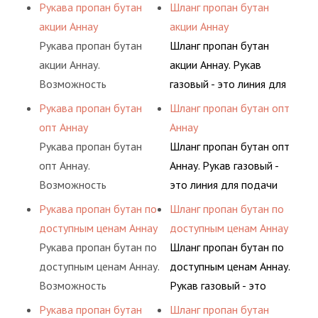
приобрести все в
подачи сжатого
Рукава пропан бутан
Шланг пропан бутан
поиск комплектующих
определенными
одном месте это
воздуха и различных
акции Аннау
акции Аннау
материалов, это
элементами системы.
главное преимущество
типов сжиженного газа
Рукава пропан бутан
Шланг пропан бутан
затрата собственной
для многих
(кислород, аргон, метан,
акции Аннау.
акции Аннау. Рукав
энергии, времени и
потребителей, так как
пропан, бутан,
Возможность
газовый - это линия для
конечно средств.
затрата времени на
ацетилен) между
приобрести все в
подачи сжатого
Рукава пропан бутан
Шланг пропан бутан опт
поиск комплектующих
определенными
одном месте это
воздуха и различных
опт Аннау
Аннау
материалов, это
элементами системы.
главное преимущество
типов сжиженного газа
Рукава пропан бутан
Шланг пропан бутан опт
затрата собственной
для многих
(кислород, аргон, метан,
опт Аннау.
Аннау. Рукав газовый -
энергии, времени и
потребителей, так как
пропан, бутан,
Возможность
это линия для подачи
конечно средств.
затрата времени на
ацетилен) между
приобрести все в
сжатого воздуха и
Рукава пропан бутан по
Шланг пропан бутан по
поиск комплектующих
определенными
одном месте это
различных типов
доступным ценам Аннау
доступным ценам Аннау
материалов, это
элементами системы.
главное преимущество
сжиженного газа
Рукава пропан бутан по
Шланг пропан бутан по
затрата собственной
для многих
(кислород, аргон, метан,
доступным ценам Аннау.
доступным ценам Аннау.
энергии, времени и
потребителей, так как
пропан, бутан,
Возможность
Рукав газовый - это
конечно средств.
затрата времени на
ацетилен) между
приобрести все в
линия для подачи
Рукава пропан бутан
Шланг пропан бутан