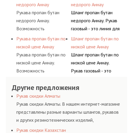
поиск комплектующих
определенными
одном месте это
сжатого воздуха и
недорого Аннау
недорого Аннау
материалов, это
элементами системы.
главное преимущество
различных типов
Рукава пропан бутан
Шланг пропан бутан
затрата собственной
для многих
сжиженного газа
недорого Аннау.
недорого Аннау. Рукав
энергии, времени и
потребителей, так как
(кислород, аргон, метан,
Возможность
газовый - это линия для
конечно средств.
затрата времени на
пропан, бутан,
приобрести все в
подачи сжатого
Рукава пропан бутан по
Шланг пропан бутан по
поиск комплектующих
ацетилен) между
одном месте это
воздуха и различных
низкой цене Аннау
низкой цене Аннау
материалов, это
определенными
главное преимущество
типов сжиженного газа
Рукава пропан бутан по
Шланг пропан бутан по
затрата собственной
элементами системы.
для многих
(кислород, аргон, метан,
низкой цене Аннау.
низкой цене Аннау.
энергии, времени и
потребителей, так как
пропан, бутан,
Возможность
Рукав газовый - это
конечно средств.
затрата времени на
ацетилен) между
приобрести все в
линия для подачи
поиск комплектующих
определенными
Другие предложения
одном месте это
сжатого воздуха и
материалов, это
элементами системы.
главное преимущество
различных типов
Рукав скидки Алматы
затрата собственной
для многих
сжиженного газа
Рукав скидки Алматы. В нашем интернет-магазине
энергии, времени и
потребителей, так как
(кислород, аргон, метан,
представлены разные варианты шлангов, рукавов
конечно средств.
затрата времени на
пропан, бутан,
и других резинотехнических изделий,
поиск комплектующих
ацетилен) между
соответствующих ГОСТам, техническим условиям
Рукав скидки Казахстан