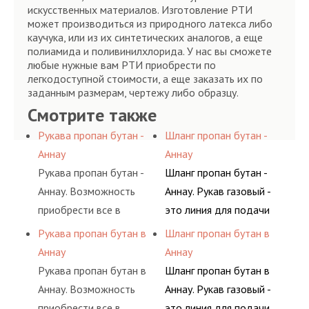
искусственных материалов. Изготовление РТИ
может производиться из природного латекса либо
каучука, или из их синтетических аналогов, а еще
полиамида и поливинилхлорида. У нас вы сможете
любые нужные вам РТИ приобрести по
легкодоступной стоимости, а еще заказать их по
заданным размерам, чертежу либо образцу.
Смотрите также
Рукава пропан бутан -
Шланг пропан бутан -
Аннау
Аннау
Рукава пропан бутан -
Шланг пропан бутан -
Аннау. Возможность
Аннау. Рукав газовый -
приобрести все в
это линия для подачи
одном месте это
сжатого воздуха и
Рукава пропан бутан в
Шланг пропан бутан в
главное преимущество
различных типов
Аннау
Аннау
для многих
сжиженного газа
Рукава пропан бутан в
Шланг пропан бутан в
потребителей, так как
(кислород, аргон, метан,
Аннау. Возможность
Аннау. Рукав газовый -
затрата времени на
пропан, бутан,
приобрести все в
это линия для подачи