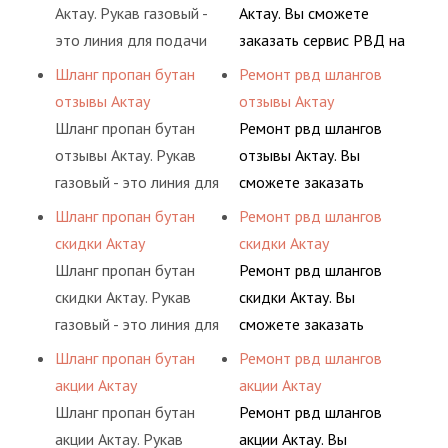
(кислород, аргон, метан,
комплексного
Актау. Рукав газовый -
Актау. Вы сможете
пропан, бутан,
обслуживания
это линия для подачи
заказать сервис РВД на
ацетилен) между
гидросистем Вашего
сжатого воздуха и
разовой основе либо на
Шланг пропан бутан
Ремонт рвд шлангов
определенными
предприятия.
различных типов
условиях
отзывы Актау
отзывы Актау
элементами системы.
сжиженного газа
долговременного
Шланг пропан бутан
Ремонт рвд шлангов
(кислород, аргон, метан,
комплексного
отзывы Актау. Рукав
отзывы Актау. Вы
пропан, бутан,
обслуживания
газовый - это линия для
сможете заказать
ацетилен) между
гидросистем Вашего
подачи сжатого
сервис РВД на разовой
Шланг пропан бутан
Ремонт рвд шлангов
определенными
предприятия.
воздуха и различных
основе либо на
скидки Актау
скидки Актау
элементами системы.
типов сжиженного газа
условиях
Шланг пропан бутан
Ремонт рвд шлангов
(кислород, аргон, метан,
долговременного
скидки Актау. Рукав
скидки Актау. Вы
пропан, бутан,
комплексного
газовый - это линия для
сможете заказать
ацетилен) между
обслуживания
подачи сжатого
сервис РВД на разовой
Шланг пропан бутан
Ремонт рвд шлангов
определенными
гидросистем Вашего
воздуха и различных
основе либо на
акции Актау
акции Актау
элементами системы.
предприятия.
типов сжиженного газа
условиях
Шланг пропан бутан
Ремонт рвд шлангов
(кислород, аргон, метан,
долговременного
акции Актау. Рукав
акции Актау. Вы