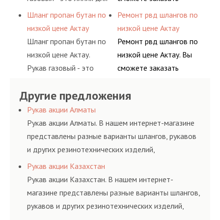
пропан, бутан,
обслуживания
подачи сжатого
сервис РВД на разовой
Шланг пропан бутан по
Ремонт рвд шлангов по
ацетилен) между
гидросистем Вашего
воздуха и различных
основе либо на
низкой цене Актау
низкой цене Актау
определенными
предприятия.
типов сжиженного газа
условиях
Шланг пропан бутан по
Ремонт рвд шлангов по
элементами системы.
(кислород, аргон, метан,
долговременного
низкой цене Актау.
низкой цене Актау. Вы
пропан, бутан,
комплексного
Рукав газовый - это
сможете заказать
ацетилен) между
обслуживания
линия для подачи
сервис РВД на разовой
определенными
гидросистем Вашего
Другие предложения
сжатого воздуха и
основе либо на
элементами системы.
предприятия.
различных типов
условиях
Рукав акции Алматы
сжиженного газа
долговременного
Рукав акции Алматы. В нашем интернет-магазине
(кислород, аргон, метан,
комплексного
представлены разные варианты шлангов, рукавов
пропан, бутан,
обслуживания
и других резинотехнических изделий,
ацетилен) между
гидросистем Вашего
соответствующих ГОСТам, техническим условиям
Рукав акции Казахстан
определенными
предприятия.
и нормативам.
Рукав акции Казахстан. В нашем интернет-
элементами системы.
магазине представлены разные варианты шлангов,
рукавов и других резинотехнических изделий,
соответствующих ГОСТам, техническим условиям