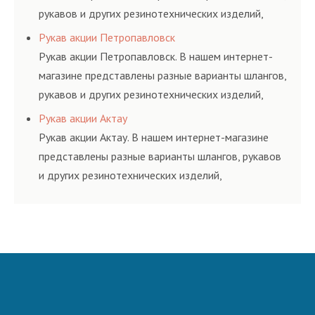
рукавов и других резинотехнических изделий,
соответствующих ГОСТам, техническим условиям
Рукав акции Петропавловск
и нормативам.
Рукав акции Петропавловск. В нашем интернет-
магазине представлены разные варианты шлангов,
рукавов и других резинотехнических изделий,
соответствующих ГОСТам, техническим условиям
Рукав акции Актау
и нормативам.
Рукав акции Актау. В нашем интернет-магазине
представлены разные варианты шлангов, рукавов
и других резинотехнических изделий,
соответствующих ГОСТам, техническим условиям
и нормативам.