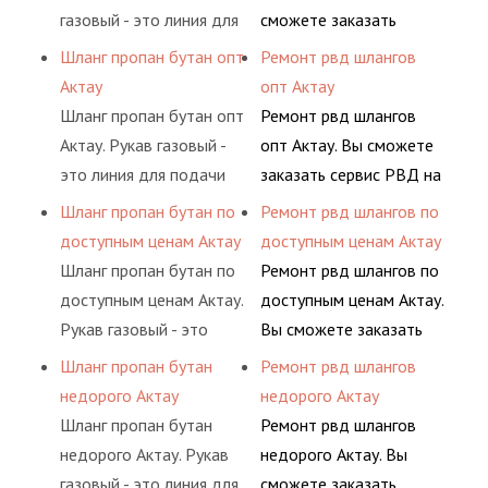
пропан, бутан,
комплексного
газовый - это линия для
сможете заказать
ацетилен) между
обслуживания
подачи сжатого
сервис РВД на разовой
Шланг пропан бутан опт
Ремонт рвд шлангов
определенными
гидросистем Вашего
воздуха и различных
основе либо на
Актау
опт Актау
элементами системы.
предприятия.
типов сжиженного газа
условиях
Шланг пропан бутан опт
Ремонт рвд шлангов
(кислород, аргон, метан,
долговременного
Актау. Рукав газовый -
опт Актау. Вы сможете
пропан, бутан,
комплексного
это линия для подачи
заказать сервис РВД на
ацетилен) между
обслуживания
сжатого воздуха и
разовой основе либо на
Шланг пропан бутан по
Ремонт рвд шлангов по
определенными
гидросистем Вашего
различных типов
условиях
доступным ценам Актау
доступным ценам Актау
элементами системы.
предприятия.
сжиженного газа
долговременного
Шланг пропан бутан по
Ремонт рвд шлангов по
(кислород, аргон, метан,
комплексного
доступным ценам Актау.
доступным ценам Актау.
пропан, бутан,
обслуживания
Рукав газовый - это
Вы сможете заказать
ацетилен) между
гидросистем Вашего
линия для подачи
сервис РВД на разовой
Шланг пропан бутан
Ремонт рвд шлангов
определенными
предприятия.
сжатого воздуха и
основе либо на
недорого Актау
недорого Актау
элементами системы.
различных типов
условиях
Шланг пропан бутан
Ремонт рвд шлангов
сжиженного газа
долговременного
недорого Актау. Рукав
недорого Актау. Вы
(кислород, аргон, метан,
комплексного
газовый - это линия для
сможете заказать