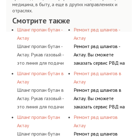
медицина, в быту, а еще в других направлениях и
отраслях.
Смотрите также
Шланг пропан бутан -
Ремонт рвд шлангов -
Актау
Актау
Шланг пропан бутан -
Ремонт рвд шлангов -
Актау. Рукав газовый -
Актау. Вы сможете
это линия для подачи
заказать сервис РВД на
сжатого воздуха и
разовой основе либо на
Шланг пропан бутан в
Ремонт рвд шлангов в
различных типов
условиях
Актау
Актау
сжиженного газа
долговременного
Шланг пропан бутан в
Ремонт рвд шлангов в
(кислород, аргон, метан,
комплексного
Актау. Рукав газовый -
Актау. Вы сможете
пропан, бутан,
обслуживания
это линия для подачи
заказать сервис РВД на
ацетилен) между
гидросистем Вашего
сжатого воздуха и
разовой основе либо на
Шланг пропан бутан
Ремонт рвд шлангов
определенными
предприятия.
различных типов
условиях
Актау
Актау
элементами системы.
сжиженного газа
долговременного
Шланг пропан бутан
Ремонт рвд шлангов