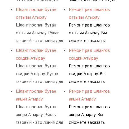
ацетилен) между
гидросистем Вашего
сжатого воздуха и
разовой основе либо на
Шланг пропан бутан
Ремонт рвд шлангов
определенными
предприятия.
различных типов
условиях
отзывы Атырау
отзывы Атырау
элементами системы.
сжиженного газа
долговременного
Шланг пропан бутан
Ремонт рвд шлангов
(кислород, аргон, метан,
комплексного
отзывы Атырау. Рукав
отзывы Атырау. Вы
пропан, бутан,
обслуживания
газовый - это линия для
сможете заказать
ацетилен) между
гидросистем Вашего
подачи сжатого
сервис РВД на разовой
Шланг пропан бутан
Ремонт рвд шлангов
определенными
предприятия.
воздуха и различных
основе либо на
скидки Атырау
скидки Атырау
элементами системы.
типов сжиженного газа
условиях
Шланг пропан бутан
Ремонт рвд шлангов
(кислород, аргон, метан,
долговременного
скидки Атырау. Рукав
скидки Атырау. Вы
пропан, бутан,
комплексного
газовый - это линия для
сможете заказать
ацетилен) между
обслуживания
подачи сжатого
сервис РВД на разовой
Шланг пропан бутан
Ремонт рвд шлангов
определенными
гидросистем Вашего
воздуха и различных
основе либо на
акции Атырау
акции Атырау
элементами системы.
предприятия.
типов сжиженного газа
условиях
Шланг пропан бутан
Ремонт рвд шлангов
(кислород, аргон, метан,
долговременного
акции Атырау. Рукав
акции Атырау. Вы
пропан, бутан,
комплексного
газовый - это линия для
сможете заказать
ацетилен) между
обслуживания