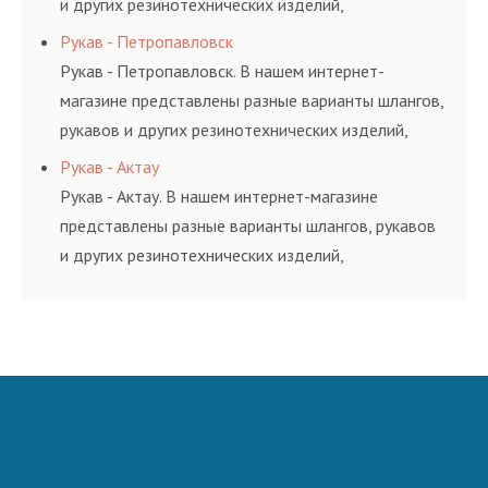
и других резинотехнических изделий,
соответствующих ГОСТам, техническим условиям
Рукав - Петропавловск
и нормативам.
Рукав - Петропавловск. В нашем интернет-
магазине представлены разные варианты шлангов,
рукавов и других резинотехнических изделий,
соответствующих ГОСТам, техническим условиям
Рукав - Актау
и нормативам.
Рукав - Актау. В нашем интернет-магазине
представлены разные варианты шлангов, рукавов
и других резинотехнических изделий,
соответствующих ГОСТам, техническим условиям
и нормативам.