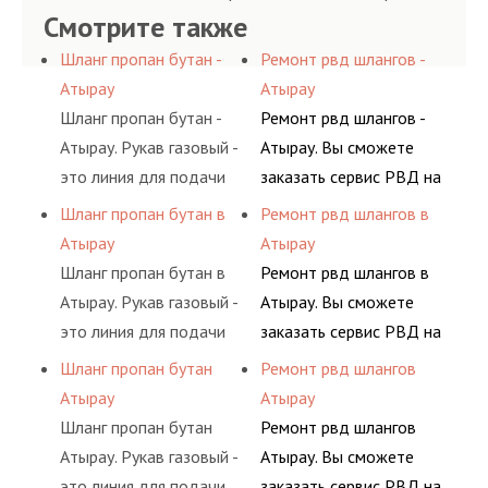
Смотрите также
Шланг пропан бутан -
Ремонт рвд шлангов -
Атырау
Атырау
Шланг пропан бутан -
Ремонт рвд шлангов -
Атырау. Рукав газовый -
Атырау. Вы сможете
это линия для подачи
заказать сервис РВД на
сжатого воздуха и
разовой основе либо на
Шланг пропан бутан в
Ремонт рвд шлангов в
различных типов
условиях
Атырау
Атырау
сжиженного газа
долговременного
Шланг пропан бутан в
Ремонт рвд шлангов в
(кислород, аргон, метан,
комплексного
Атырау. Рукав газовый -
Атырау. Вы сможете
пропан, бутан,
обслуживания
это линия для подачи
заказать сервис РВД на
ацетилен) между
гидросистем Вашего
сжатого воздуха и
разовой основе либо на
Шланг пропан бутан
Ремонт рвд шлангов
определенными
предприятия.
различных типов
условиях
Атырау
Атырау
элементами системы.
сжиженного газа
долговременного
Шланг пропан бутан
Ремонт рвд шлангов
(кислород, аргон, метан,
комплексного
Атырау. Рукав газовый -
Атырау. Вы сможете
пропан, бутан,
обслуживания
это линия для подачи
заказать сервис РВД на