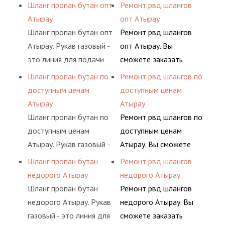
подачи сжатого
сервис РВД на разовой
Шланг пропан бутан опт
Ремонт рвд шлангов
определенными
гидросистем Вашего
воздуха и различных
основе либо на
Атырау
опт Атырау
элементами системы.
предприятия.
типов сжиженного газа
условиях
Шланг пропан бутан опт
Ремонт рвд шлангов
(кислород, аргон, метан,
долговременного
Атырау. Рукав газовый -
опт Атырау. Вы
пропан, бутан,
комплексного
это линия для подачи
сможете заказать
ацетилен) между
обслуживания
сжатого воздуха и
сервис РВД на разовой
Шланг пропан бутан по
Ремонт рвд шлангов по
определенными
гидросистем Вашего
различных типов
основе либо на
доступным ценам
доступным ценам
элементами системы.
предприятия.
сжиженного газа
условиях
Атырау
Атырау
(кислород, аргон, метан,
долговременного
Шланг пропан бутан по
Ремонт рвд шлангов по
пропан, бутан,
комплексного
доступным ценам
доступным ценам
ацетилен) между
обслуживания
Атырау. Рукав газовый -
Атырау. Вы сможете
определенными
гидросистем Вашего
это линия для подачи
заказать сервис РВД на
Шланг пропан бутан
Ремонт рвд шлангов
элементами системы.
предприятия.
сжатого воздуха и
разовой основе либо на
недорого Атырау
недорого Атырау
различных типов
условиях
Шланг пропан бутан
Ремонт рвд шлангов
сжиженного газа
долговременного
недорого Атырау. Рукав
недорого Атырау. Вы
(кислород, аргон, метан,
комплексного
газовый - это линия для
сможете заказать