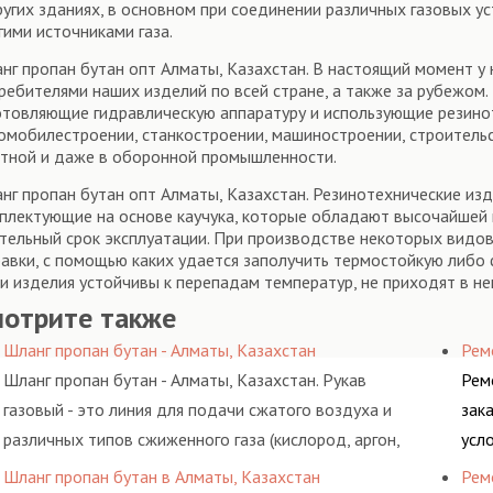
ругих зданиях, в основном при соединении различных газовых у
гими источниками газа.
нг пропан бутан опт Алматы, Казахстан. В настоящий момент у
ребителями наших изделий по всей стране, а также за рубежом.
отовляющие гидравлическую аппаратуру и использующие резино
омобилестроении, станкостроении, машиностроении, строительст
тной и даже в оборонной промышленности.
нг пропан бутан опт Алматы, Казахстан. Резинотехнические изд
плектующие на основе каучука, которые обладают высочайшей 
тельный срок эксплуатации. При производстве некоторых видо
авки, с помощью каких удается заполучить термостойкую либо 
и изделия устойчивы к перепадам температур, не приходят в не
мотрите также
Шланг пропан бутан - Алматы, Казахстан
Рем
Шланг пропан бутан - Алматы, Казахстан. Рукав
Рем
газовый - это линия для подачи сжатого воздуха и
зак
различных типов сжиженного газа (кислород, аргон,
усл
метан, пропан, бутан, ацетилен) между определенными
обс
Шланг пропан бутан в Алматы, Казахстан
Рем