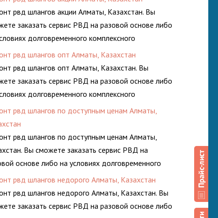
онт рвд шлангов акции Алматы, Казахстан. Вы
жете заказать сервис РВД на разовой основе либо
условиях долговременного комплексного
луживания гидросистем Вашего предприятия.
онт рвд шлангов опт Алматы, Казахстан
онт рвд шлангов опт Алматы, Казахстан. Вы
жете заказать сервис РВД на разовой основе либо
условиях долговременного комплексного
луживания гидросистем Вашего предприятия.
онт рвд шлангов по доступным ценам Алматы,
ахстан
онт рвд шлангов по доступным ценам Алматы,
ахстан. Вы сможете заказать сервис РВД на
овой основе либо на условиях долговременного
плексного обслуживания гидросистем Вашего
онт рвд шлангов недорого Алматы, Казахстан
дприятия.
онт рвд шлангов недорого Алматы, Казахстан. Вы
жете заказать сервис РВД на разовой основе либо