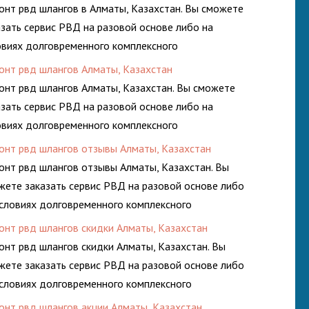
онт рвд шлангов в Алматы, Казахстан. Вы сможете
азать сервис РВД на разовой основе либо на
овиях долговременного комплексного
луживания гидросистем Вашего предприятия.
онт рвд шлангов Алматы, Казахстан
онт рвд шлангов Алматы, Казахстан. Вы сможете
азать сервис РВД на разовой основе либо на
овиях долговременного комплексного
луживания гидросистем Вашего предприятия.
онт рвд шлангов отзывы Алматы, Казахстан
онт рвд шлангов отзывы Алматы, Казахстан. Вы
жете заказать сервис РВД на разовой основе либо
условиях долговременного комплексного
луживания гидросистем Вашего предприятия.
онт рвд шлангов скидки Алматы, Казахстан
онт рвд шлангов скидки Алматы, Казахстан. Вы
жете заказать сервис РВД на разовой основе либо
условиях долговременного комплексного
луживания гидросистем Вашего предприятия.
онт рвд шлангов акции Алматы, Казахстан