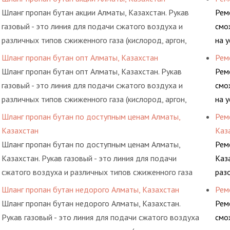
элементами системы.
Шланг пропан бутан акции Алматы, Казахстан. Рукав
Рем
газовый - это линия для подачи сжатого воздуха и
смо
различных типов сжиженного газа (кислород, аргон,
на 
метан, пропан, бутан, ацетилен) между определенными
обс
Шланг пропан бутан опт Алматы, Казахстан
Рем
элементами системы.
Шланг пропан бутан опт Алматы, Казахстан. Рукав
Рем
газовый - это линия для подачи сжатого воздуха и
смо
различных типов сжиженного газа (кислород, аргон,
на 
метан, пропан, бутан, ацетилен) между определенными
обс
Шланг пропан бутан по доступным ценам Алматы,
Рем
элементами системы.
Казахстан
Каз
Шланг пропан бутан по доступным ценам Алматы,
Рем
Казахстан. Рукав газовый - это линия для подачи
Каз
сжатого воздуха и различных типов сжиженного газа
раз
(кислород, аргон, метан, пропан, бутан, ацетилен)
ком
Шланг пропан бутан недорого Алматы, Казахстан
Рем
между определенными элементами системы.
пре
Шланг пропан бутан недорого Алматы, Казахстан.
Рем
Рукав газовый - это линия для подачи сжатого воздуха
смо