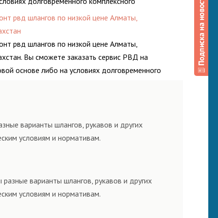
условиях долговременного комплексного
луживания гидросистем Вашего предприятия.
онт рвд шлангов по низкой цене Алматы,
ахстан
онт рвд шлангов по низкой цене Алматы,
ахстан. Вы сможете заказать сервис РВД на
овой основе либо на условиях долговременного
плексного обслуживания гидросистем Вашего
дприятия.
зные варианты шлангов, рукавов и других
еским условиям и нормативам.
 разные варианты шлангов, рукавов и других
еским условиям и нормативам.