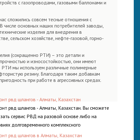
стройств с газопроводами, газовыми баллонами и
 нас сложились совсем тесные отношения с
 В числе основных наших потребителей заводы,
технические изделия для внедрения в
ве, сельском хозяйстве, нефте-газовой, горно-
елия (сокращенно РТИ) – это детали и
прочностью и износостойкостью, они имеют
в РТИ мы используем различные полимерные
фтористую резину. Благодаря таким добавкам
пригодность при работе в агрессивных средах.
онт рвд шлангов - Алматы, Казахстан
онт рвд шлангов - Алматы, Казахстан. Вы сможете
азать сервис РВД на разовой основе либо на
овиях долговременного комплексного
луживания гидросистем Вашего предприятия.
онт рвд шлангов в Алматы, Казахстан