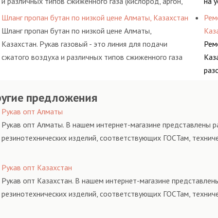
и различных типов сжиженного газа (кислород, аргон,
на 
метан, пропан, бутан, ацетилен) между определенными
обс
Шланг пропан бутан по низкой цене Алматы, Казахстан
Рем
элементами системы.
Шланг пропан бутан по низкой цене Алматы,
Каз
Казахстан. Рукав газовый - это линия для подачи
Рем
сжатого воздуха и различных типов сжиженного газа
Каз
(кислород, аргон, метан, пропан, бутан, ацетилен)
раз
между определенными элементами системы.
ком
угие предложения
пре
Рукав опт Алматы
Рукав опт Алматы. В нашем интернет-магазине представлены ра
резинотехнических изделий, соответствующих ГОСТам, технич
Рукав опт Казахстан
Рукав опт Казахстан. В нашем интернет-магазине представлены
резинотехнических изделий, соответствующих ГОСТам, технич