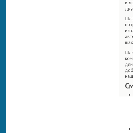
в д
дру
Шла
пот
изг
авт
шах
Шла
ком
дли
доб
наш
С