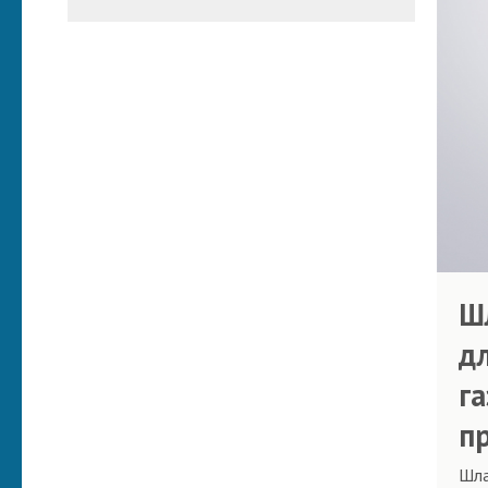
Ш
д
га
п
Шла