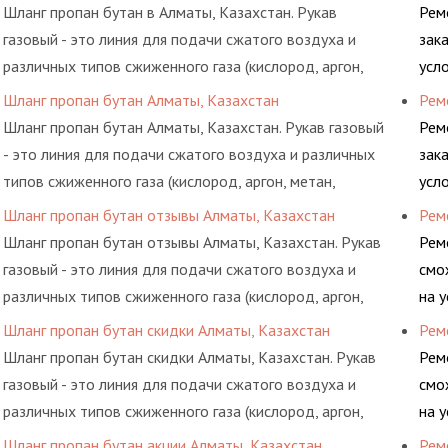
элементами системы.
Шланг пропан бутан в Алматы, Казахстан. Рукав
Рем
газовый - это линия для подачи сжатого воздуха и
зак
различных типов сжиженного газа (кислород, аргон,
усл
метан, пропан, бутан, ацетилен) между определенными
обс
Шланг пропан бутан Алматы, Казахстан
Рем
элементами системы.
Шланг пропан бутан Алматы, Казахстан. Рукав газовый
Рем
- это линия для подачи сжатого воздуха и различных
зак
типов сжиженного газа (кислород, аргон, метан,
усл
пропан, бутан, ацетилен) между определенными
обс
Шланг пропан бутан отзывы Алматы, Казахстан
Рем
элементами системы.
Шланг пропан бутан отзывы Алматы, Казахстан. Рукав
Рем
газовый - это линия для подачи сжатого воздуха и
смо
различных типов сжиженного газа (кислород, аргон,
на 
метан, пропан, бутан, ацетилен) между определенными
обс
Шланг пропан бутан скидки Алматы, Казахстан
Рем
элементами системы.
Шланг пропан бутан скидки Алматы, Казахстан. Рукав
Рем
газовый - это линия для подачи сжатого воздуха и
смо
различных типов сжиженного газа (кислород, аргон,
на 
метан, пропан, бутан, ацетилен) между определенными
обс
Шланг пропан бутан акции Алматы, Казахстан
Рем