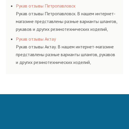
соответствующих ГОСТам, техническим условиям
Рукав отзывы Петропавловск
и нормативам.
Рукав отзывы Петропавловск. В нашем интернет-
магазине представлены разные варианты шлангов,
рукавов и других резинотехнических изделий,
соответствующих ГОСТам, техническим условиям
Рукав отзывы Актау
и нормативам.
Рукав отзывы Актау. В нашем интернет-магазине
представлены разные варианты шлангов, рукавов
и других резинотехнических изделий,
соответствующих ГОСТам, техническим условиям
и нормативам.