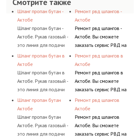
Смотрите также
Шланг пропан бутан -
Ремонт рвд шлангов -
Актобе
Актобе
Шланг пропан бутан -
Ремонт рвд шлангов -
Актобе. Рукав газовый -
Актобе. Вы сможете
это линия для подачи
заказать сервис РВД на
сжатого воздуха и
разовой основе либо на
Шланг пропан бутан в
Ремонт рвд шлангов в
различных типов
условиях
Актобе
Актобе
сжиженного газа
долговременного
Шланг пропан бутан в
Ремонт рвд шлангов в
(кислород, аргон, метан,
комплексного
Актобе. Рукав газовый -
Актобе. Вы сможете
пропан, бутан,
обслуживания
это линия для подачи
заказать сервис РВД на
ацетилен) между
гидросистем Вашего
сжатого воздуха и
разовой основе либо на
Шланг пропан бутан
Ремонт рвд шлангов
определенными
предприятия.
различных типов
условиях
Актобе
Актобе
элементами системы.
сжиженного газа
долговременного
Шланг пропан бутан
Ремонт рвд шлангов
(кислород, аргон, метан,
комплексного
Актобе. Рукав газовый -
Актобе. Вы сможете
пропан, бутан,
обслуживания
это линия для подачи
заказать сервис РВД на