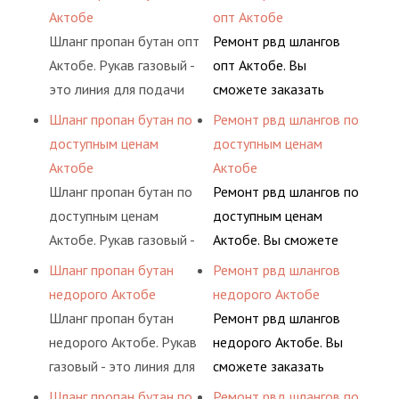
определенными
гидросистем Вашего
воздуха и различных
основе либо на
Актобе
опт Актобе
элементами системы.
предприятия.
типов сжиженного газа
условиях
Шланг пропан бутан опт
Ремонт рвд шлангов
(кислород, аргон, метан,
долговременного
Актобе. Рукав газовый -
опт Актобе. Вы
пропан, бутан,
комплексного
это линия для подачи
сможете заказать
ацетилен) между
обслуживания
сжатого воздуха и
сервис РВД на разовой
Шланг пропан бутан по
Ремонт рвд шлангов по
определенными
гидросистем Вашего
различных типов
основе либо на
доступным ценам
доступным ценам
элементами системы.
предприятия.
сжиженного газа
условиях
Актобе
Актобе
(кислород, аргон, метан,
долговременного
Шланг пропан бутан по
Ремонт рвд шлангов по
пропан, бутан,
комплексного
доступным ценам
доступным ценам
ацетилен) между
обслуживания
Актобе. Рукав газовый -
Актобе. Вы сможете
определенными
гидросистем Вашего
это линия для подачи
заказать сервис РВД на
Шланг пропан бутан
Ремонт рвд шлангов
элементами системы.
предприятия.
сжатого воздуха и
разовой основе либо на
недорого Актобе
недорого Актобе
различных типов
условиях
Шланг пропан бутан
Ремонт рвд шлангов
сжиженного газа
долговременного
недорого Актобе. Рукав
недорого Актобе. Вы
(кислород, аргон, метан,
комплексного
газовый - это линия для
сможете заказать
пропан, бутан,
обслуживания
подачи сжатого
сервис РВД на разовой
Шланг пропан бутан по
Ремонт рвд шлангов по