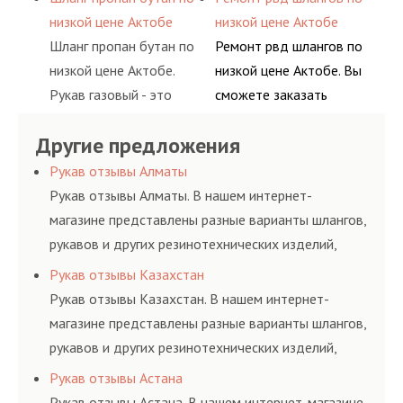
ацетилен) между
гидросистем Вашего
воздуха и различных
основе либо на
низкой цене Актобе
низкой цене Актобе
определенными
предприятия.
типов сжиженного газа
условиях
Шланг пропан бутан по
Ремонт рвд шлангов по
элементами системы.
(кислород, аргон, метан,
долговременного
низкой цене Актобе.
низкой цене Актобе. Вы
пропан, бутан,
комплексного
Рукав газовый - это
сможете заказать
ацетилен) между
обслуживания
линия для подачи
сервис РВД на разовой
определенными
гидросистем Вашего
Другие предложения
сжатого воздуха и
основе либо на
элементами системы.
предприятия.
различных типов
условиях
Рукав отзывы Алматы
сжиженного газа
долговременного
Рукав отзывы Алматы. В нашем интернет-
(кислород, аргон, метан,
комплексного
магазине представлены разные варианты шлангов,
пропан, бутан,
обслуживания
рукавов и других резинотехнических изделий,
ацетилен) между
гидросистем Вашего
соответствующих ГОСТам, техническим условиям
Рукав отзывы Казахстан
определенными
предприятия.
и нормативам.
Рукав отзывы Казахстан. В нашем интернет-
элементами системы.
магазине представлены разные варианты шлангов,
рукавов и других резинотехнических изделий,
соответствующих ГОСТам, техническим условиям
Рукав отзывы Астана
и нормативам.
Рукав отзывы Астана. В нашем интернет-магазине