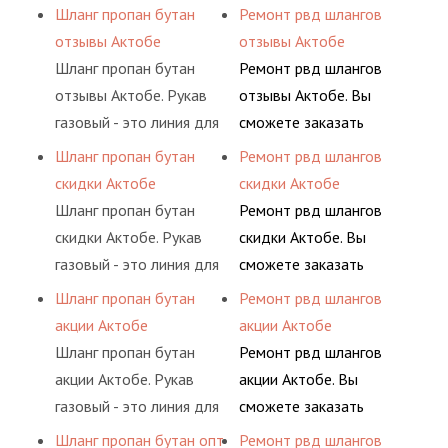
ацетилен) между
гидросистем Вашего
сжатого воздуха и
разовой основе либо на
Шланг пропан бутан
Ремонт рвд шлангов
определенными
предприятия.
различных типов
условиях
отзывы Актобе
отзывы Актобе
элементами системы.
сжиженного газа
долговременного
Шланг пропан бутан
Ремонт рвд шлангов
(кислород, аргон, метан,
комплексного
отзывы Актобе. Рукав
отзывы Актобе. Вы
пропан, бутан,
обслуживания
газовый - это линия для
сможете заказать
ацетилен) между
гидросистем Вашего
подачи сжатого
сервис РВД на разовой
Шланг пропан бутан
Ремонт рвд шлангов
определенными
предприятия.
воздуха и различных
основе либо на
скидки Актобе
скидки Актобе
элементами системы.
типов сжиженного газа
условиях
Шланг пропан бутан
Ремонт рвд шлангов
(кислород, аргон, метан,
долговременного
скидки Актобе. Рукав
скидки Актобе. Вы
пропан, бутан,
комплексного
газовый - это линия для
сможете заказать
ацетилен) между
обслуживания
подачи сжатого
сервис РВД на разовой
Шланг пропан бутан
Ремонт рвд шлангов
определенными
гидросистем Вашего
воздуха и различных
основе либо на
акции Актобе
акции Актобе
элементами системы.
предприятия.
типов сжиженного газа
условиях
Шланг пропан бутан
Ремонт рвд шлангов
(кислород, аргон, метан,
долговременного
акции Актобе. Рукав
акции Актобе. Вы
пропан, бутан,
комплексного
газовый - это линия для
сможете заказать
ацетилен) между
обслуживания
подачи сжатого
сервис РВД на разовой
Шланг пропан бутан опт
Ремонт рвд шлангов