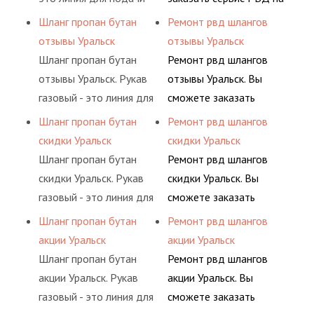
ацетилен) между
гидросистем Вашего
сжатого воздуха и
разовой основе либо на
Шланг пропан бутан
Ремонт рвд шлангов
определенными
предприятия.
различных типов
условиях
отзывы Уральск
отзывы Уральск
элементами системы.
сжиженного газа
долговременного
Шланг пропан бутан
Ремонт рвд шлангов
(кислород, аргон, метан,
комплексного
отзывы Уральск. Рукав
отзывы Уральск. Вы
пропан, бутан,
обслуживания
газовый - это линия для
сможете заказать
ацетилен) между
гидросистем Вашего
подачи сжатого
сервис РВД на разовой
Шланг пропан бутан
Ремонт рвд шлангов
определенными
предприятия.
воздуха и различных
основе либо на
скидки Уральск
скидки Уральск
элементами системы.
типов сжиженного газа
условиях
Шланг пропан бутан
Ремонт рвд шлангов
(кислород, аргон, метан,
долговременного
скидки Уральск. Рукав
скидки Уральск. Вы
пропан, бутан,
комплексного
газовый - это линия для
сможете заказать
ацетилен) между
обслуживания
подачи сжатого
сервис РВД на разовой
Шланг пропан бутан
Ремонт рвд шлангов
определенными
гидросистем Вашего
воздуха и различных
основе либо на
акции Уральск
акции Уральск
элементами системы.
предприятия.
типов сжиженного газа
условиях
Шланг пропан бутан
Ремонт рвд шлангов
(кислород, аргон, метан,
долговременного
акции Уральск. Рукав
акции Уральск. Вы
пропан, бутан,
комплексного
газовый - это линия для
сможете заказать
ацетилен) между
обслуживания