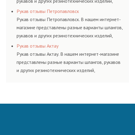
рукавов и других резинотехнических изделий,
соответствующих ГОСТам, техническим условиям
Рукав отзывы Петропавловск
и нормативам.
Рукав отзывы Петропавловск. В нашем интернет-
магазине представлены разные варианты шлангов,
рукавов и других резинотехнических изделий,
соответствующих ГОСТам, техническим условиям
Рукав отзывы Актау
и нормативам.
Рукав отзывы Актау. В нашем интернет-магазине
представлены разные варианты шлангов, рукавов
и других резинотехнических изделий,
соответствующих ГОСТам, техническим условиям
и нормативам.