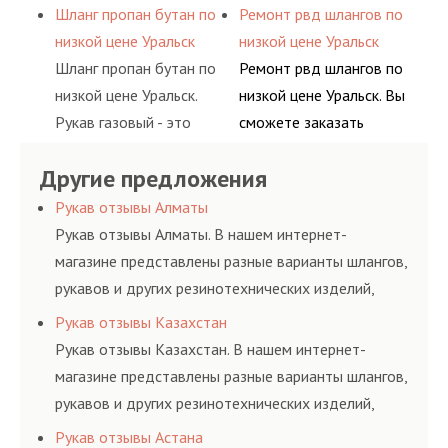
пропан, бутан,
обслуживания
подачи сжатого
сервис РВД на разовой
Шланг пропан бутан по
Ремонт рвд шлангов по
ацетилен) между
гидросистем Вашего
воздуха и различных
основе либо на
низкой цене Уральск
низкой цене Уральск
определенными
предприятия.
типов сжиженного газа
условиях
Шланг пропан бутан по
Ремонт рвд шлангов по
элементами системы.
(кислород, аргон, метан,
долговременного
низкой цене Уральск.
низкой цене Уральск. Вы
пропан, бутан,
комплексного
Рукав газовый - это
сможете заказать
ацетилен) между
обслуживания
линия для подачи
сервис РВД на разовой
определенными
гидросистем Вашего
Другие предложения
сжатого воздуха и
основе либо на
элементами системы.
предприятия.
различных типов
условиях
Рукав отзывы Алматы
сжиженного газа
долговременного
Рукав отзывы Алматы. В нашем интернет-
(кислород, аргон, метан,
комплексного
магазине представлены разные варианты шлангов,
пропан, бутан,
обслуживания
рукавов и других резинотехнических изделий,
ацетилен) между
гидросистем Вашего
соответствующих ГОСТам, техническим условиям
Рукав отзывы Казахстан
определенными
предприятия.
и нормативам.
Рукав отзывы Казахстан. В нашем интернет-
элементами системы.
магазине представлены разные варианты шлангов,
рукавов и других резинотехнических изделий,
соответствующих ГОСТам, техническим условиям
Рукав отзывы Астана