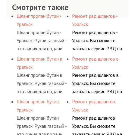
Смотрите также
Шланг пропан бутан -
Ремонт рвд шлангов -
Уральск
Уральск
Шланг пропан бутан -
Ремонт рвд шлангов -
Уральск. Рукав газовый -
Уральск. Вы сможете
это линия для подачи
заказать сервис РВД на
сжатого воздуха и
разовой основе либо на
Шланг пропан бутан в
Ремонт рвд шлангов в
различных типов
условиях
Уральск
Уральск
сжиженного газа
долговременного
Шланг пропан бутан в
Ремонт рвд шлангов в
(кислород, аргон, метан,
комплексного
Уральск. Рукав газовый -
Уральск. Вы сможете
пропан, бутан,
обслуживания
это линия для подачи
заказать сервис РВД на
ацетилен) между
гидросистем Вашего
сжатого воздуха и
разовой основе либо на
Шланг пропан бутан
Ремонт рвд шлангов
определенными
предприятия.
различных типов
условиях
Уральск
Уральск
элементами системы.
сжиженного газа
долговременного
Шланг пропан бутан
Ремонт рвд шлангов
(кислород, аргон, метан,
комплексного
Уральск. Рукав газовый -
Уральск. Вы сможете
пропан, бутан,
обслуживания
это линия для подачи
заказать сервис РВД на