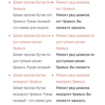
подачи сжатого
сервис РВД на разовой
Шланг пропан бутан опт
Ремонт рвд шлангов
определенными
гидросистем Вашего
воздуха и различных
основе либо на
Уральск
опт Уральск
элементами системы.
предприятия.
типов сжиженного газа
условиях
Шланг пропан бутан опт
Ремонт рвд шлангов
(кислород, аргон, метан,
долговременного
Уральск. Рукав газовый -
опт Уральск. Вы
пропан, бутан,
комплексного
это линия для подачи
сможете заказать
ацетилен) между
обслуживания
сжатого воздуха и
сервис РВД на разовой
Шланг пропан бутан по
Ремонт рвд шлангов по
определенными
гидросистем Вашего
различных типов
основе либо на
доступным ценам
доступным ценам
элементами системы.
предприятия.
сжиженного газа
условиях
Уральск
Уральск
(кислород, аргон, метан,
долговременного
Шланг пропан бутан по
Ремонт рвд шлангов по
пропан, бутан,
комплексного
доступным ценам
доступным ценам
ацетилен) между
обслуживания
Уральск. Рукав газовый -
Уральск. Вы сможете
определенными
гидросистем Вашего
это линия для подачи
заказать сервис РВД на
Шланг пропан бутан
Ремонт рвд шлангов
элементами системы.
предприятия.
сжатого воздуха и
разовой основе либо на
недорого Уральск
недорого Уральск
различных типов
условиях
Шланг пропан бутан
Ремонт рвд шлангов
сжиженного газа
долговременного
недорого Уральск. Рукав
недорого Уральск. Вы
(кислород, аргон, метан,
комплексного
газовый - это линия для
сможете заказать