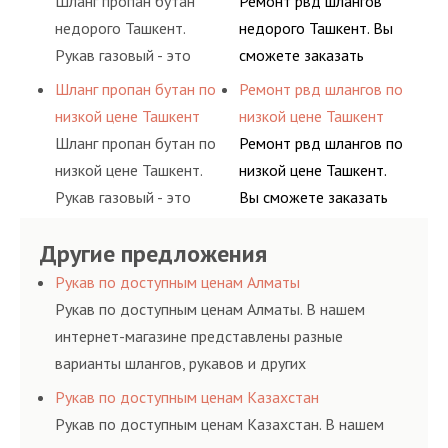
Шланг пропан бутан
Ремонт рвд шлангов
сжиженного газа
долговременного
недорого Ташкент.
недорого Ташкент. Вы
(кислород, аргон, метан,
комплексного
Рукав газовый - это
сможете заказать
пропан, бутан,
обслуживания
линия для подачи
сервис РВД на разовой
Шланг пропан бутан по
Ремонт рвд шлангов по
ацетилен) между
гидросистем Вашего
сжатого воздуха и
основе либо на
низкой цене Ташкент
низкой цене Ташкент
определенными
предприятия.
различных типов
условиях
Шланг пропан бутан по
Ремонт рвд шлангов по
элементами системы.
сжиженного газа
долговременного
низкой цене Ташкент.
низкой цене Ташкент.
(кислород, аргон, метан,
комплексного
Рукав газовый - это
Вы сможете заказать
пропан, бутан,
обслуживания
линия для подачи
сервис РВД на разовой
ацетилен) между
гидросистем Вашего
Другие предложения
сжатого воздуха и
основе либо на
определенными
предприятия.
различных типов
условиях
Рукав по доступным ценам Алматы
элементами системы.
сжиженного газа
долговременного
Рукав по доступным ценам Алматы. В нашем
(кислород, аргон, метан,
комплексного
интернет-магазине представлены разные
пропан, бутан,
обслуживания
варианты шлангов, рукавов и других
ацетилен) между
гидросистем Вашего
резинотехнических изделий, соответствующих
Рукав по доступным ценам Казахстан
определенными
предприятия.
ГОСТам, техническим условиям и нормативам.
Рукав по доступным ценам Казахстан. В нашем
элементами системы.