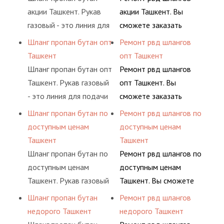
(кислород, аргон, метан,
долговременного
акции Ташкент. Рукав
акции Ташкент. Вы
пропан, бутан,
комплексного
газовый - это линия для
сможете заказать
ацетилен) между
обслуживания
подачи сжатого
сервис РВД на разовой
Шланг пропан бутан опт
Ремонт рвд шлангов
определенными
гидросистем Вашего
воздуха и различных
основе либо на
Ташкент
опт Ташкент
элементами системы.
предприятия.
типов сжиженного газа
условиях
Шланг пропан бутан опт
Ремонт рвд шлангов
(кислород, аргон, метан,
долговременного
Ташкент. Рукав газовый
опт Ташкент. Вы
пропан, бутан,
комплексного
- это линия для подачи
сможете заказать
ацетилен) между
обслуживания
сжатого воздуха и
сервис РВД на разовой
Шланг пропан бутан по
Ремонт рвд шлангов по
определенными
гидросистем Вашего
различных типов
основе либо на
доступным ценам
доступным ценам
элементами системы.
предприятия.
сжиженного газа
условиях
Ташкент
Ташкент
(кислород, аргон, метан,
долговременного
Шланг пропан бутан по
Ремонт рвд шлангов по
пропан, бутан,
комплексного
доступным ценам
доступным ценам
ацетилен) между
обслуживания
Ташкент. Рукав газовый
Ташкент. Вы сможете
определенными
гидросистем Вашего
- это линия для подачи
заказать сервис РВД на
Шланг пропан бутан
Ремонт рвд шлангов
элементами системы.
предприятия.
сжатого воздуха и
разовой основе либо на
недорого Ташкент
недорого Ташкент
различных типов
условиях