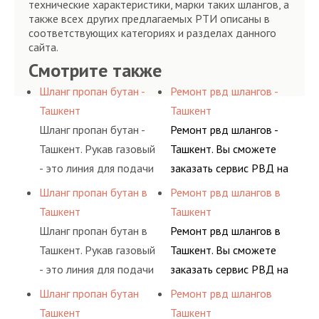
технические характеристики, марки таких шлангов, а
также всех других предлагаемых РТИ описаны в
соответствующих категориях и разделах данного
сайта.
Смотрите также
Шланг пропан бутан -
Ремонт рвд шлангов -
Ташкент
Ташкент
Шланг пропан бутан -
Ремонт рвд шлангов -
Ташкент. Рукав газовый
Ташкент. Вы сможете
- это линия для подачи
заказать сервис РВД на
сжатого воздуха и
разовой основе либо на
Шланг пропан бутан в
Ремонт рвд шлангов в
различных типов
условиях
Ташкент
Ташкент
сжиженного газа
долговременного
Шланг пропан бутан в
Ремонт рвд шлангов в
(кислород, аргон, метан,
комплексного
Ташкент. Рукав газовый
Ташкент. Вы сможете
пропан, бутан,
обслуживания
- это линия для подачи
заказать сервис РВД на
ацетилен) между
гидросистем Вашего
сжатого воздуха и
разовой основе либо на
Шланг пропан бутан
Ремонт рвд шлангов
определенными
предприятия.
различных типов
условиях
Ташкент
Ташкент