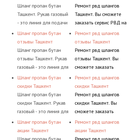
элементами системы.
сжиженного газа
долговременного
Шланг пропан бутан
Ремонт рвд шлангов
(кислород, аргон, метан,
комплексного
Ташкент. Рукав газовый
Ташкент. Вы сможете
пропан, бутан,
обслуживания
- это линия для подачи
заказать сервис РВД на
ацетилен) между
гидросистем Вашего
сжатого воздуха и
разовой основе либо на
Шланг пропан бутан
Ремонт рвд шлангов
определенными
предприятия.
различных типов
условиях
отзывы Ташкент
отзывы Ташкент
элементами системы.
сжиженного газа
долговременного
Шланг пропан бутан
Ремонт рвд шлангов
(кислород, аргон, метан,
комплексного
отзывы Ташкент. Рукав
отзывы Ташкент. Вы
пропан, бутан,
обслуживания
газовый - это линия для
сможете заказать
ацетилен) между
гидросистем Вашего
подачи сжатого
сервис РВД на разовой
Шланг пропан бутан
Ремонт рвд шлангов
определенными
предприятия.
воздуха и различных
основе либо на
скидки Ташкент
скидки Ташкент
элементами системы.
типов сжиженного газа
условиях
Шланг пропан бутан
Ремонт рвд шлангов
(кислород, аргон, метан,
долговременного
скидки Ташкент. Рукав
скидки Ташкент. Вы
пропан, бутан,
комплексного
газовый - это линия для
сможете заказать
ацетилен) между
обслуживания
подачи сжатого
сервис РВД на разовой
Шланг пропан бутан
Ремонт рвд шлангов
определенными
гидросистем Вашего
воздуха и различных
основе либо на
акции Ташкент
акции Ташкент
элементами системы.
предприятия.
типов сжиженного газа
условиях
Шланг пропан бутан
Ремонт рвд шлангов