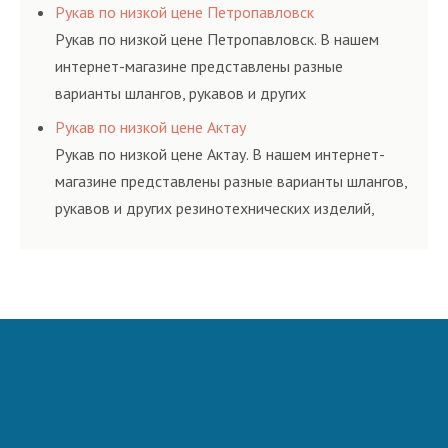
резинотехнических изделий, соответствующих
Рукав по низкой цене Петропавловск
ГОСТам, техническим условиям и нормативам.
Рукав по низкой цене Петропавловск. В нашем
интернет-магазине представлены разные
варианты шлангов, рукавов и других
резинотехнических изделий, соответствующих
Рукав по низкой цене Актау
ГОСТам, техническим условиям и нормативам.
Рукав по низкой цене Актау. В нашем интернет-
магазине представлены разные варианты шлангов,
рукавов и других резинотехнических изделий,
соответствующих ГОСТам, техническим условиям
и нормативам.