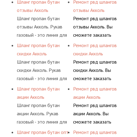
Шланг пропан бутан
Ремонт рвд шлангов
определенными
предприятия.
различных типов
условиях
отзывы Акколь
отзывы Акколь
элементами системы.
сжиженного газа
долговременного
Шланг пропан бутан
Ремонт рвд шлангов
(кислород, аргон, метан,
комплексного
отзывы Акколь. Рукав
отзывы Акколь. Вы
пропан, бутан,
обслуживания
газовый - это линия для
сможете заказать
ацетилен) между
гидросистем Вашего
подачи сжатого
сервис РВД на разовой
Шланг пропан бутан
Ремонт рвд шлангов
определенными
предприятия.
воздуха и различных
основе либо на
скидки Акколь
скидки Акколь
элементами системы.
типов сжиженного газа
условиях
Шланг пропан бутан
Ремонт рвд шлангов
(кислород, аргон, метан,
долговременного
скидки Акколь. Рукав
скидки Акколь. Вы
пропан, бутан,
комплексного
газовый - это линия для
сможете заказать
ацетилен) между
обслуживания
подачи сжатого
сервис РВД на разовой
Шланг пропан бутан
Ремонт рвд шлангов
определенными
гидросистем Вашего
воздуха и различных
основе либо на
акции Акколь
акции Акколь
элементами системы.
предприятия.
типов сжиженного газа
условиях
Шланг пропан бутан
Ремонт рвд шлангов
(кислород, аргон, метан,
долговременного
акции Акколь. Рукав
акции Акколь. Вы
пропан, бутан,
комплексного
газовый - это линия для
сможете заказать
ацетилен) между
обслуживания
подачи сжатого
сервис РВД на разовой
Шланг пропан бутан опт
Ремонт рвд шлангов
определенными
гидросистем Вашего