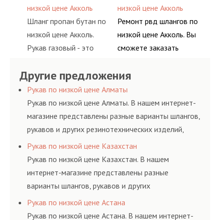
ацетилен) между
гидросистем Вашего
воздуха и различных
основе либо на
низкой цене Акколь
низкой цене Акколь
определенными
предприятия.
типов сжиженного газа
условиях
Шланг пропан бутан по
Ремонт рвд шлангов по
элементами системы.
(кислород, аргон, метан,
долговременного
низкой цене Акколь.
низкой цене Акколь. Вы
пропан, бутан,
комплексного
Рукав газовый - это
сможете заказать
ацетилен) между
обслуживания
линия для подачи
сервис РВД на разовой
определенными
гидросистем Вашего
Другие предложения
сжатого воздуха и
основе либо на
элементами системы.
предприятия.
различных типов
условиях
Рукав по низкой цене Алматы
сжиженного газа
долговременного
Рукав по низкой цене Алматы. В нашем интернет-
(кислород, аргон, метан,
комплексного
магазине представлены разные варианты шлангов,
пропан, бутан,
обслуживания
рукавов и других резинотехнических изделий,
ацетилен) между
гидросистем Вашего
соответствующих ГОСТам, техническим условиям
Рукав по низкой цене Казахстан
определенными
предприятия.
и нормативам.
Рукав по низкой цене Казахстан. В нашем
элементами системы.
интернет-магазине представлены разные
варианты шлангов, рукавов и других
резинотехнических изделий, соответствующих
Рукав по низкой цене Астана
ГОСТам, техническим условиям и нормативам.
Рукав по низкой цене Астана. В нашем интернет-