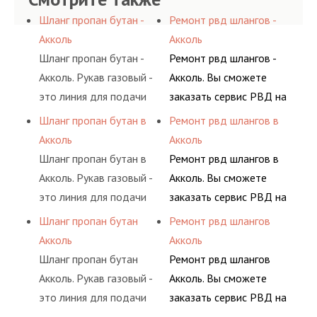
Шланг пропан бутан -
Ремонт рвд шлангов -
Акколь
Акколь
Шланг пропан бутан -
Ремонт рвд шлангов -
Акколь. Рукав газовый -
Акколь. Вы сможете
это линия для подачи
заказать сервис РВД на
сжатого воздуха и
разовой основе либо на
Шланг пропан бутан в
Ремонт рвд шлангов в
различных типов
условиях
Акколь
Акколь
сжиженного газа
долговременного
Шланг пропан бутан в
Ремонт рвд шлангов в
(кислород, аргон, метан,
комплексного
Акколь. Рукав газовый -
Акколь. Вы сможете
пропан, бутан,
обслуживания
это линия для подачи
заказать сервис РВД на
ацетилен) между
гидросистем Вашего
сжатого воздуха и
разовой основе либо на
Шланг пропан бутан
Ремонт рвд шлангов
определенными
предприятия.
различных типов
условиях
Акколь
Акколь
элементами системы.
сжиженного газа
долговременного
Шланг пропан бутан
Ремонт рвд шлангов
(кислород, аргон, метан,
комплексного
Акколь. Рукав газовый -
Акколь. Вы сможете
пропан, бутан,
обслуживания
это линия для подачи
заказать сервис РВД на
ацетилен) между
гидросистем Вашего
сжатого воздуха и
разовой основе либо на