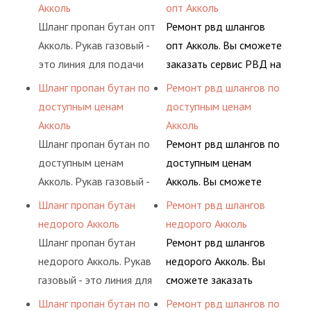
воздуха и различных
основе либо на
Акколь
опт Акколь
элементами системы.
предприятия.
типов сжиженного газа
условиях
Шланг пропан бутан опт
Ремонт рвд шлангов
(кислород, аргон, метан,
долговременного
Акколь. Рукав газовый -
опт Акколь. Вы сможете
пропан, бутан,
комплексного
это линия для подачи
заказать сервис РВД на
ацетилен) между
обслуживания
сжатого воздуха и
разовой основе либо на
Шланг пропан бутан по
Ремонт рвд шлангов по
определенными
гидросистем Вашего
различных типов
условиях
доступным ценам
доступным ценам
элементами системы.
предприятия.
сжиженного газа
долговременного
Акколь
Акколь
(кислород, аргон, метан,
комплексного
Шланг пропан бутан по
Ремонт рвд шлангов по
пропан, бутан,
обслуживания
доступным ценам
доступным ценам
ацетилен) между
гидросистем Вашего
Акколь. Рукав газовый -
Акколь. Вы сможете
определенными
предприятия.
это линия для подачи
заказать сервис РВД на
Шланг пропан бутан
Ремонт рвд шлангов
элементами системы.
сжатого воздуха и
разовой основе либо на
недорого Акколь
недорого Акколь
различных типов
условиях
Шланг пропан бутан
Ремонт рвд шлангов
сжиженного газа
долговременного
недорого Акколь. Рукав
недорого Акколь. Вы
(кислород, аргон, метан,
комплексного
газовый - это линия для
сможете заказать
пропан, бутан,
обслуживания
подачи сжатого
сервис РВД на разовой
Шланг пропан бутан по
Ремонт рвд шлангов по