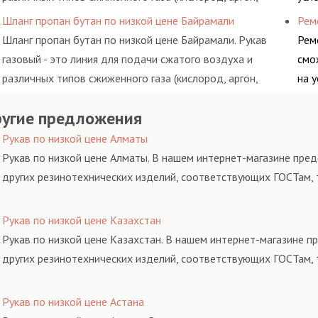
метан, пропан, бутан, ацетилен) между определенными
обс
Шланг пропан бутан по низкой цене Байрамали
Рем
элементами системы.
Шланг пропан бутан по низкой цене Байрамали. Рукав
Рем
газовый - это линия для подачи сжатого воздуха и
смо
различных типов сжиженного газа (кислород, аргон,
на 
метан, пропан, бутан, ацетилен) между определенными
обс
угие предложения
элементами системы.
Рукав по низкой цене Алматы
Рукав по низкой цене Алматы. В нашем интернет-магазине пред
других резинотехнических изделий, соответствующих ГОСТам, 
Рукав по низкой цене Казахстан
Рукав по низкой цене Казахстан. В нашем интернет-магазине п
других резинотехнических изделий, соответствующих ГОСТам, 
Рукав по низкой цене Астана