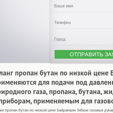
ланг пропан бутан по низкой цене 
рименяются для подачи под давлени
риродного газа, пропана, бутана, ж
 приборам, применяемым для газово
нг пропан бутан по низкой цене Байрамали. Гибкие газовые рука