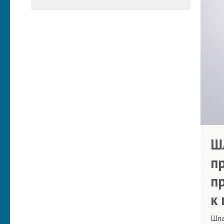
Ш
п
п
к
Шла