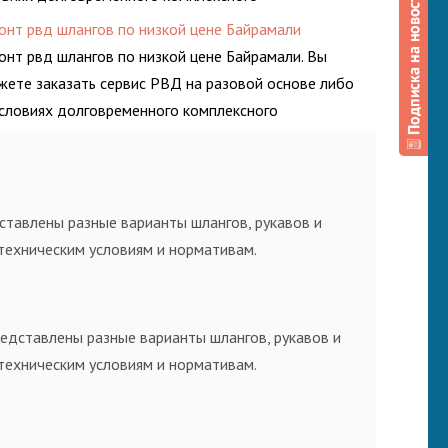
луживания гидросистем Вашего предприятия.
онт рвд шлангов по низкой цене Байрамали
онт рвд шлангов по низкой цене Байрамали. Вы
жете заказать сервис РВД на разовой основе либо
условиях долговременного комплексного
луживания гидросистем Вашего предприятия.
ставлены разные варианты шлангов, рукавов и
техническим условиям и нормативам.
редставлены разные варианты шлангов, рукавов и
техническим условиям и нормативам.