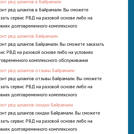
онт рвд шлангов в Байрамали
онт рвд шлангов в Байрамали. Вы сможете
азать сервис РВД на разовой основе либо на
овиях долговременного комплексного
луживания гидросистем Вашего предприятия.
онт рвд шлангов Байрамали
онт рвд шлангов Байрамали. Вы сможете заказать
вис РВД на разовой основе либо на условиях
говременного комплексного обслуживания
росистем Вашего предприятия.
онт рвд шлангов отзывы Байрамали
онт рвд шлангов отзывы Байрамали. Вы сможете
азать сервис РВД на разовой основе либо на
овиях долговременного комплексного
луживания гидросистем Вашего предприятия.
онт рвд шлангов скидки Байрамали
онт рвд шлангов скидки Байрамали. Вы сможете
азать сервис РВД на разовой основе либо на
овиях долговременного комплексного