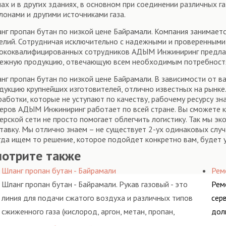
ах и в других зданиях, в основном при соединении различных г
лонами и другими источниками газа.
нг пропан бутан по низкой цене Байрамали. Компания занимает
елий. Сотрудничая исключительно с надежными и проверенными 
ококвалифицированных сотрудников АДЫМ Инжиниринг предлаг
ежную продукцию, отвечающую всем необходимым потребност
нг пропан бутан по низкой цене Байрамали. В зависимости от 
дукцию крупнейших изготовителей, отлично известных на рынке. 
работки, которые не уступают по качеству, рабочему ресурсу 
еров АДЫМ Инжиниринг работает по всей стране. Вы сможете ку
ерской сети не просто помогает облегчить логистику. Так мы э
тавку. Мы отлично знаем – не существует 2-ух одинаковых слу
гда ищем то решение, которое подойдет конкретно вам, будет 
мотрите также
Шланг пропан бутан - Байрамали
Рем
Шланг пропан бутан - Байрамали. Рукав газовый - это
Рем
линия для подачи сжатого воздуха и различных типов
сер
сжиженного газа (кислород, аргон, метан, пропан,
дол
бутан, ацетилен) между определенными элементами
гид