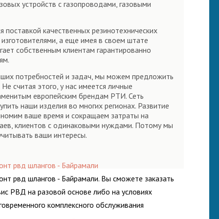
азовых устройств с газопроводами, газовыми
ся поставкой качественных резинотехнических
изготовителями, а еще имея в своем штате
ает собственным клиентам гарантированно
ям.
ваших потребностей и задач, мы можем предложить
Не считая этого, у нас имеется личные
знаменитым европейским брендам РТИ. Сеть
пить наши изделия во многих регионах. Развитие
кономим ваше время и сокращаем затраты на
чаев, клиентов с одинаковыми нуждами. Потому мы
учитывать ваши интересы.
онт рвд шлангов - Байрамали
онт рвд шлангов - Байрамали. Вы сможете заказать
вис РВД на разовой основе либо на условиях
говременного комплексного обслуживания
росистем Вашего предприятия.