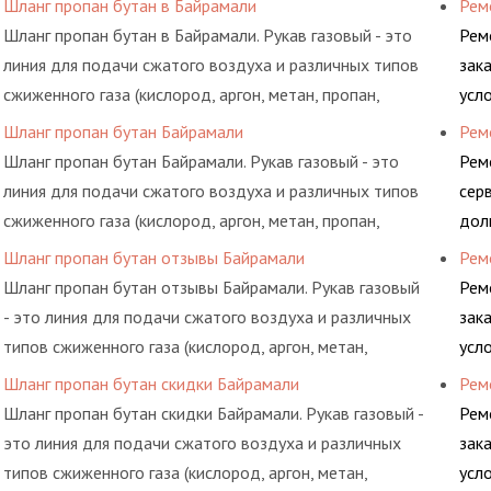
Шланг пропан бутан в Байрамали
Рем
системы.
Шланг пропан бутан в Байрамали. Рукав газовый - это
Рем
линия для подачи сжатого воздуха и различных типов
зак
сжиженного газа (кислород, аргон, метан, пропан,
усл
бутан, ацетилен) между определенными элементами
обс
Шланг пропан бутан Байрамали
Рем
системы.
Шланг пропан бутан Байрамали. Рукав газовый - это
Рем
линия для подачи сжатого воздуха и различных типов
сер
сжиженного газа (кислород, аргон, метан, пропан,
дол
бутан, ацетилен) между определенными элементами
гид
Шланг пропан бутан отзывы Байрамали
Рем
системы.
Шланг пропан бутан отзывы Байрамали. Рукав газовый
Рем
- это линия для подачи сжатого воздуха и различных
зак
типов сжиженного газа (кислород, аргон, метан,
усл
пропан, бутан, ацетилен) между определенными
обс
Шланг пропан бутан скидки Байрамали
Рем
элементами системы.
Шланг пропан бутан скидки Байрамали. Рукав газовый -
Рем
это линия для подачи сжатого воздуха и различных
зак
типов сжиженного газа (кислород, аргон, метан,
усл