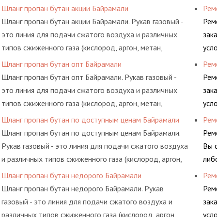
пропан, бутан, ацетилен) между определенными
обс
Шланг пропан бутан акции Байрамали
Рем
элементами системы.
Шланг пропан бутан акции Байрамали. Рукав газовый -
Рем
это линия для подачи сжатого воздуха и различных
зак
типов сжиженного газа (кислород, аргон, метан,
усл
пропан, бутан, ацетилен) между определенными
обс
Шланг пропан бутан опт Байрамали
Рем
элементами системы.
Шланг пропан бутан опт Байрамали. Рукав газовый -
Рем
это линия для подачи сжатого воздуха и различных
зак
типов сжиженного газа (кислород, аргон, метан,
усл
пропан, бутан, ацетилен) между определенными
обс
Шланг пропан бутан по доступным ценам Байрамали
Рем
элементами системы.
Шланг пропан бутан по доступным ценам Байрамали.
Рем
Рукав газовый - это линия для подачи сжатого воздуха
Вы 
и различных типов сжиженного газа (кислород, аргон,
либ
метан, пропан, бутан, ацетилен) между определенными
обс
Шланг пропан бутан недорого Байрамали
Рем
элементами системы.
Шланг пропан бутан недорого Байрамали. Рукав
Рем
газовый - это линия для подачи сжатого воздуха и
зак
различных типов сжиженного газа (кислород, аргон,
усл