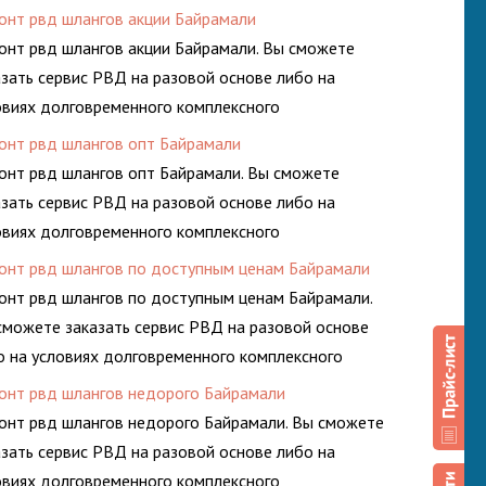
луживания гидросистем Вашего предприятия.
онт рвд шлангов акции Байрамали
онт рвд шлангов акции Байрамали. Вы сможете
азать сервис РВД на разовой основе либо на
овиях долговременного комплексного
луживания гидросистем Вашего предприятия.
онт рвд шлангов опт Байрамали
онт рвд шлангов опт Байрамали. Вы сможете
азать сервис РВД на разовой основе либо на
овиях долговременного комплексного
луживания гидросистем Вашего предприятия.
онт рвд шлангов по доступным ценам Байрамали
онт рвд шлангов по доступным ценам Байрамали.
сможете заказать сервис РВД на разовой основе
о на условиях долговременного комплексного
луживания гидросистем Вашего предприятия.
онт рвд шлангов недорого Байрамали
онт рвд шлангов недорого Байрамали. Вы сможете
азать сервис РВД на разовой основе либо на
овиях долговременного комплексного