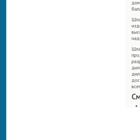
дом
бал
Шла
изд
выс
над
Шла
про
раз
дил
дил
дос
все
С