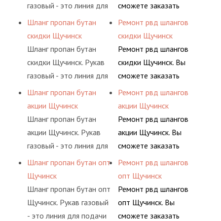
пропан, бутан,
обслуживания
газовый - это линия для
сможете заказать
ацетилен) между
гидросистем Вашего
подачи сжатого
сервис РВД на разовой
Шланг пропан бутан
Ремонт рвд шлангов
определенными
предприятия.
воздуха и различных
основе либо на
скидки Щучинск
скидки Щучинск
элементами системы.
типов сжиженного газа
условиях
Шланг пропан бутан
Ремонт рвд шлангов
(кислород, аргон, метан,
долговременного
скидки Щучинск. Рукав
скидки Щучинск. Вы
пропан, бутан,
комплексного
газовый - это линия для
сможете заказать
ацетилен) между
обслуживания
подачи сжатого
сервис РВД на разовой
Шланг пропан бутан
Ремонт рвд шлангов
определенными
гидросистем Вашего
воздуха и различных
основе либо на
акции Щучинск
акции Щучинск
элементами системы.
предприятия.
типов сжиженного газа
условиях
Шланг пропан бутан
Ремонт рвд шлангов
(кислород, аргон, метан,
долговременного
акции Щучинск. Рукав
акции Щучинск. Вы
пропан, бутан,
комплексного
газовый - это линия для
сможете заказать
ацетилен) между
обслуживания
подачи сжатого
сервис РВД на разовой
Шланг пропан бутан опт
Ремонт рвд шлангов
определенными
гидросистем Вашего
воздуха и различных
основе либо на
Щучинск
опт Щучинск
элементами системы.
предприятия.
типов сжиженного газа
условиях
Шланг пропан бутан опт
Ремонт рвд шлангов
(кислород, аргон, метан,
долговременного
Щучинск. Рукав газовый
опт Щучинск. Вы
пропан, бутан,
комплексного
- это линия для подачи
сможете заказать