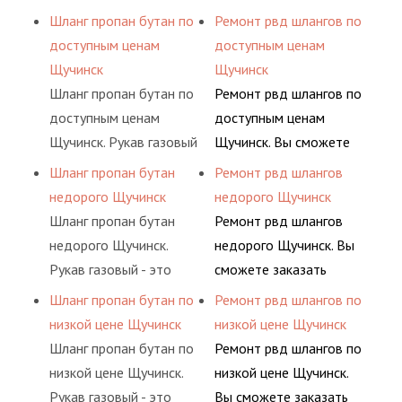
ацетилен) между
обслуживания
сжатого воздуха и
сервис РВД на разовой
Шланг пропан бутан по
Ремонт рвд шлангов по
определенными
гидросистем Вашего
различных типов
основе либо на
доступным ценам
доступным ценам
элементами системы.
предприятия.
сжиженного газа
условиях
Щучинск
Щучинск
(кислород, аргон, метан,
долговременного
Шланг пропан бутан по
Ремонт рвд шлангов по
пропан, бутан,
комплексного
доступным ценам
доступным ценам
ацетилен) между
обслуживания
Щучинск. Рукав газовый
Щучинск. Вы сможете
определенными
гидросистем Вашего
- это линия для подачи
заказать сервис РВД на
Шланг пропан бутан
Ремонт рвд шлангов
элементами системы.
предприятия.
сжатого воздуха и
разовой основе либо на
недорого Щучинск
недорого Щучинск
различных типов
условиях
Шланг пропан бутан
Ремонт рвд шлангов
сжиженного газа
долговременного
недорого Щучинск.
недорого Щучинск. Вы
(кислород, аргон, метан,
комплексного
Рукав газовый - это
сможете заказать
пропан, бутан,
обслуживания
линия для подачи
сервис РВД на разовой
Шланг пропан бутан по
Ремонт рвд шлангов по
ацетилен) между
гидросистем Вашего
сжатого воздуха и
основе либо на
низкой цене Щучинск
низкой цене Щучинск
определенными
предприятия.
различных типов
условиях
Шланг пропан бутан по
Ремонт рвд шлангов по
элементами системы.
сжиженного газа
долговременного
низкой цене Щучинск.
низкой цене Щучинск.
(кислород, аргон, метан,
комплексного
Рукав газовый - это
Вы сможете заказать