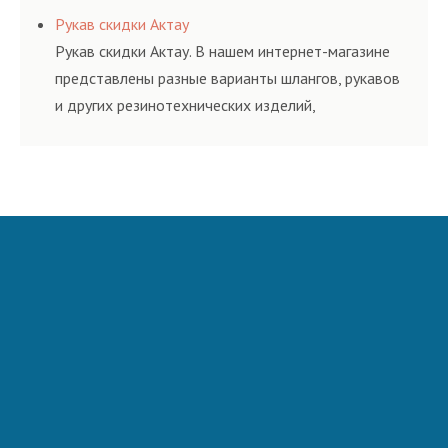
соответствующих ГОСТам, техническим условиям
Рукав скидки Актау
и нормативам.
Рукав скидки Актау. В нашем интернет-магазине
представлены разные варианты шлангов, рукавов
и других резинотехнических изделий,
соответствующих ГОСТам, техническим условиям
и нормативам.