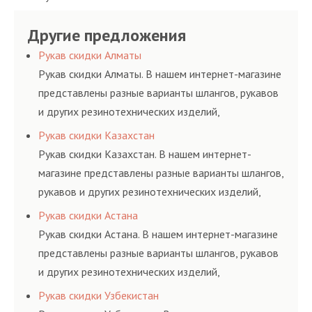
пропан, бутан,
обслуживания
линия для подачи
сервис РВД на разовой
ацетилен) между
гидросистем Вашего
Другие предложения
сжатого воздуха и
основе либо на
определенными
предприятия.
различных типов
условиях
Рукав скидки Алматы
элементами системы.
сжиженного газа
долговременного
Рукав скидки Алматы. В нашем интернет-магазине
(кислород, аргон, метан,
комплексного
представлены разные варианты шлангов, рукавов
пропан, бутан,
обслуживания
и других резинотехнических изделий,
ацетилен) между
гидросистем Вашего
соответствующих ГОСТам, техническим условиям
Рукав скидки Казахстан
определенными
предприятия.
и нормативам.
Рукав скидки Казахстан. В нашем интернет-
элементами системы.
магазине представлены разные варианты шлангов,
рукавов и других резинотехнических изделий,
соответствующих ГОСТам, техническим условиям
Рукав скидки Астана
и нормативам.
Рукав скидки Астана. В нашем интернет-магазине
представлены разные варианты шлангов, рукавов
и других резинотехнических изделий,
соответствующих ГОСТам, техническим условиям
Рукав скидки Узбекистан
и нормативам.