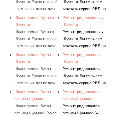
Щучинск. Рукав газовый
Щучинск. Вы сможете
- это линия для подачи
заказать сервис РВД на
сжатого воздуха и
разовой основе либо на
Шланг пропан бутан в
Ремонт рвд шлангов в
различных типов
условиях
Щучинск
Щучинск
сжиженного газа
долговременного
Шланг пропан бутан в
Ремонт рвд шлангов в
(кислород, аргон, метан,
комплексного
Щучинск. Рукав газовый
Щучинск. Вы сможете
пропан, бутан,
обслуживания
- это линия для подачи
заказать сервис РВД на
ацетилен) между
гидросистем Вашего
сжатого воздуха и
разовой основе либо на
Шланг пропан бутан
Ремонт рвд шлангов
определенными
предприятия.
различных типов
условиях
Щучинск
Щучинск
элементами системы.
сжиженного газа
долговременного
Шланг пропан бутан
Ремонт рвд шлангов
(кислород, аргон, метан,
комплексного
Щучинск. Рукав газовый
Щучинск. Вы сможете
пропан, бутан,
обслуживания
- это линия для подачи
заказать сервис РВД на
ацетилен) между
гидросистем Вашего
сжатого воздуха и
разовой основе либо на
Шланг пропан бутан
Ремонт рвд шлангов
определенными
предприятия.
различных типов
условиях
отзывы Щучинск
отзывы Щучинск
элементами системы.
сжиженного газа
долговременного
Шланг пропан бутан
Ремонт рвд шлангов
(кислород, аргон, метан,
комплексного
отзывы Щучинск. Рукав
отзывы Щучинск. Вы