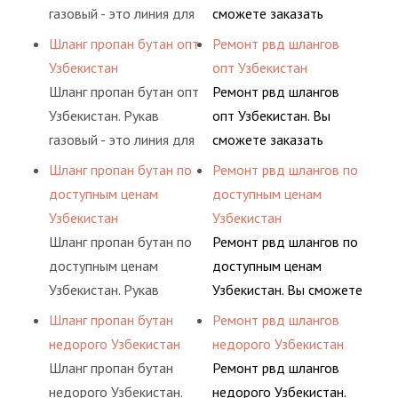
(кислород, аргон, метан,
комплексного
газовый - это линия для
сможете заказать
пропан, бутан,
обслуживания
подачи сжатого
сервис РВД на разовой
Шланг пропан бутан опт
Ремонт рвд шлангов
ацетилен) между
гидросистем Вашего
воздуха и различных
основе либо на
Узбекистан
опт Узбекистан
определенными
предприятия.
типов сжиженного газа
условиях
Шланг пропан бутан опт
Ремонт рвд шлангов
элементами системы.
(кислород, аргон, метан,
долговременного
Узбекистан. Рукав
опт Узбекистан. Вы
пропан, бутан,
комплексного
газовый - это линия для
сможете заказать
ацетилен) между
обслуживания
подачи сжатого
сервис РВД на разовой
Шланг пропан бутан по
Ремонт рвд шлангов по
определенными
гидросистем Вашего
воздуха и различных
основе либо на
доступным ценам
доступным ценам
элементами системы.
предприятия.
типов сжиженного газа
условиях
Узбекистан
Узбекистан
(кислород, аргон, метан,
долговременного
Шланг пропан бутан по
Ремонт рвд шлангов по
пропан, бутан,
комплексного
доступным ценам
доступным ценам
ацетилен) между
обслуживания
Узбекистан. Рукав
Узбекистан. Вы сможете
определенными
гидросистем Вашего
газовый - это линия для
заказать сервис РВД на
Шланг пропан бутан
Ремонт рвд шлангов
элементами системы.
предприятия.
подачи сжатого
разовой основе либо на
недорого Узбекистан
недорого Узбекистан
воздуха и различных
условиях
Шланг пропан бутан
Ремонт рвд шлангов
типов сжиженного газа
долговременного
недорого Узбекистан.
недорого Узбекистан.