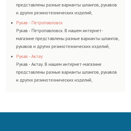
представлены разные варианты шлангов, рукавов
и других резинотехнических изделий,
соответствующих ГОСТам, техническим условиям
Рукав - Петропавловск
и нормативам.
Рукав - Петропавловск. В нашем интернет-
магазине представлены разные варианты шлангов,
рукавов и других резинотехнических изделий,
соответствующих ГОСТам, техническим условиям
Рукав - Актау
и нормативам.
Рукав - Актау. В нашем интернет-магазине
представлены разные варианты шлангов, рукавов
и других резинотехнических изделий,
соответствующих ГОСТам, техническим условиям
и нормативам.