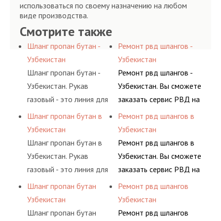
использоваться по своему назначению на любом
виде производства.
Смотрите также
Шланг пропан бутан -
Ремонт рвд шлангов -
Узбекистан
Узбекистан
Шланг пропан бутан -
Ремонт рвд шлангов -
Узбекистан. Рукав
Узбекистан. Вы сможете
газовый - это линия для
заказать сервис РВД на
подачи сжатого
разовой основе либо на
Шланг пропан бутан в
Ремонт рвд шлангов в
воздуха и различных
условиях
Узбекистан
Узбекистан
типов сжиженного газа
долговременного
Шланг пропан бутан в
Ремонт рвд шлангов в
(кислород, аргон, метан,
комплексного
Узбекистан. Рукав
Узбекистан. Вы сможете
пропан, бутан,
обслуживания
газовый - это линия для
заказать сервис РВД на
ацетилен) между
гидросистем Вашего
подачи сжатого
разовой основе либо на
Шланг пропан бутан
Ремонт рвд шлангов
определенными
предприятия.
воздуха и различных
условиях
Узбекистан
Узбекистан
элементами системы.
типов сжиженного газа
долговременного
Шланг пропан бутан
Ремонт рвд шлангов