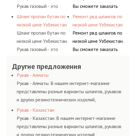
(кислород, аргон, метан,
комплексного
Рукав газовый - это
Вы сможете заказать
пропан, бутан,
обслуживания
линия для подачи
сервис РВД на разовой
Шланг пропан бутан по
Ремонт рвд шлангов по
ацетилен) между
гидросистем Вашего
сжатого воздуха и
основе либо на
низкой цене Узбекистан
низкой цене Узбекистан
определенными
предприятия.
различных типов
условиях
Шланг пропан бутан по
Ремонт рвд шлангов по
элементами системы.
сжиженного газа
долговременного
низкой цене Узбекистан.
низкой цене Узбекистан.
(кислород, аргон, метан,
комплексного
Рукав газовый - это
Вы сможете заказать
пропан, бутан,
обслуживания
линия для подачи
сервис РВД на разовой
ацетилен) между
гидросистем Вашего
Другие предложения
сжатого воздуха и
основе либо на
определенными
предприятия.
различных типов
условиях
Рукав - Алматы
элементами системы.
сжиженного газа
долговременного
Рукав - Алматы. В нашем интернет-магазине
(кислород, аргон, метан,
комплексного
представлены разные варианты шлангов, рукавов
пропан, бутан,
обслуживания
и других резинотехнических изделий,
ацетилен) между
гидросистем Вашего
соответствующих ГОСТам, техническим условиям
Рукав - Казахстан
определенными
предприятия.
и нормативам.
Рукав - Казахстан. В нашем интернет-магазине
элементами системы.
представлены разные варианты шлангов, рукавов
и других резинотехнических изделий,