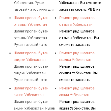
(кислород, аргон, метан,
комплексного
Узбекистан. Рукав
Узбекистан. Вы сможете
пропан, бутан,
обслуживания
газовый - это линия для
заказать сервис РВД на
ацетилен) между
гидросистем Вашего
подачи сжатого
разовой основе либо на
Шланг пропан бутан
Ремонт рвд шлангов
определенными
предприятия.
воздуха и различных
условиях
отзывы Узбекистан
отзывы Узбекистан
элементами системы.
типов сжиженного газа
долговременного
Шланг пропан бутан
Ремонт рвд шлангов
(кислород, аргон, метан,
комплексного
отзывы Узбекистан.
отзывы Узбекистан. Вы
пропан, бутан,
обслуживания
Рукав газовый - это
сможете заказать
ацетилен) между
гидросистем Вашего
линия для подачи
сервис РВД на разовой
Шланг пропан бутан
Ремонт рвд шлангов
определенными
предприятия.
сжатого воздуха и
основе либо на
скидки Узбекистан
скидки Узбекистан
элементами системы.
различных типов
условиях
Шланг пропан бутан
Ремонт рвд шлангов
сжиженного газа
долговременного
скидки Узбекистан.
скидки Узбекистан. Вы
(кислород, аргон, метан,
комплексного
Рукав газовый - это
сможете заказать
пропан, бутан,
обслуживания
линия для подачи
сервис РВД на разовой
Шланг пропан бутан
Ремонт рвд шлангов
ацетилен) между
гидросистем Вашего
сжатого воздуха и
основе либо на
акции Узбекистан
акции Узбекистан
определенными
предприятия.
различных типов
условиях
Шланг пропан бутан
Ремонт рвд шлангов
элементами системы.
сжиженного газа
долговременного
акции Узбекистан. Рукав
акции Узбекистан. Вы