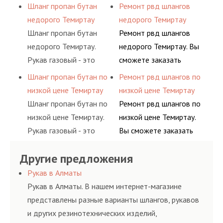
газовый - это линия для
заказать сервис РВД на
Шланг пропан бутан
Ремонт рвд шлангов
элементами системы.
предприятия.
подачи сжатого
разовой основе либо на
недорого Темиртау
недорого Темиртау
воздуха и различных
условиях
Шланг пропан бутан
Ремонт рвд шлангов
типов сжиженного газа
долговременного
недорого Темиртау.
недорого Темиртау. Вы
(кислород, аргон, метан,
комплексного
Рукав газовый - это
сможете заказать
пропан, бутан,
обслуживания
линия для подачи
сервис РВД на разовой
Шланг пропан бутан по
Ремонт рвд шлангов по
ацетилен) между
гидросистем Вашего
сжатого воздуха и
основе либо на
низкой цене Темиртау
низкой цене Темиртау
определенными
предприятия.
различных типов
условиях
Шланг пропан бутан по
Ремонт рвд шлангов по
элементами системы.
сжиженного газа
долговременного
низкой цене Темиртау.
низкой цене Темиртау.
(кислород, аргон, метан,
комплексного
Рукав газовый - это
Вы сможете заказать
пропан, бутан,
обслуживания
линия для подачи
сервис РВД на разовой
ацетилен) между
гидросистем Вашего
Другие предложения
сжатого воздуха и
основе либо на
определенными
предприятия.
различных типов
условиях
Рукав в Алматы
элементами системы.
сжиженного газа
долговременного
Рукав в Алматы. В нашем интернет-магазине
(кислород, аргон, метан,
комплексного
представлены разные варианты шлангов, рукавов
пропан, бутан,
обслуживания
и других резинотехнических изделий,