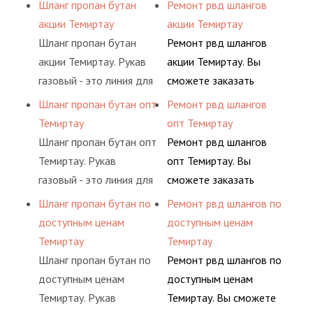
подачи сжатого
сервис РВД на разовой
Шланг пропан бутан
Ремонт рвд шлангов
определенными
гидросистем Вашего
воздуха и различных
основе либо на
акции Темиртау
акции Темиртау
элементами системы.
предприятия.
типов сжиженного газа
условиях
Шланг пропан бутан
Ремонт рвд шлангов
(кислород, аргон, метан,
долговременного
акции Темиртау. Рукав
акции Темиртау. Вы
пропан, бутан,
комплексного
газовый - это линия для
сможете заказать
ацетилен) между
обслуживания
подачи сжатого
сервис РВД на разовой
Шланг пропан бутан опт
Ремонт рвд шлангов
определенными
гидросистем Вашего
воздуха и различных
основе либо на
Темиртау
опт Темиртау
элементами системы.
предприятия.
типов сжиженного газа
условиях
Шланг пропан бутан опт
Ремонт рвд шлангов
(кислород, аргон, метан,
долговременного
Темиртау. Рукав
опт Темиртау. Вы
пропан, бутан,
комплексного
газовый - это линия для
сможете заказать
ацетилен) между
обслуживания
подачи сжатого
сервис РВД на разовой
Шланг пропан бутан по
Ремонт рвд шлангов по
определенными
гидросистем Вашего
воздуха и различных
основе либо на
доступным ценам
доступным ценам
элементами системы.
предприятия.
типов сжиженного газа
условиях
Темиртау
Темиртау
(кислород, аргон, метан,
долговременного
Шланг пропан бутан по
Ремонт рвд шлангов по
пропан, бутан,
комплексного
доступным ценам
доступным ценам
ацетилен) между
обслуживания
Темиртау. Рукав
Темиртау. Вы сможете
определенными
гидросистем Вашего