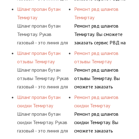
ацетилен) между
гидросистем Вашего
подачи сжатого
разовой основе либо на
Шланг пропан бутан
Ремонт рвд шлангов
определенными
предприятия.
воздуха и различных
условиях
Темиртау
Темиртау
элементами системы.
типов сжиженного газа
долговременного
Шланг пропан бутан
Ремонт рвд шлангов
(кислород, аргон, метан,
комплексного
Темиртау. Рукав
Темиртау. Вы сможете
пропан, бутан,
обслуживания
газовый - это линия для
заказать сервис РВД на
ацетилен) между
гидросистем Вашего
подачи сжатого
разовой основе либо на
Шланг пропан бутан
Ремонт рвд шлангов
определенными
предприятия.
воздуха и различных
условиях
отзывы Темиртау
отзывы Темиртау
элементами системы.
типов сжиженного газа
долговременного
Шланг пропан бутан
Ремонт рвд шлангов
(кислород, аргон, метан,
комплексного
отзывы Темиртау. Рукав
отзывы Темиртау. Вы
пропан, бутан,
обслуживания
газовый - это линия для
сможете заказать
ацетилен) между
гидросистем Вашего
подачи сжатого
сервис РВД на разовой
Шланг пропан бутан
Ремонт рвд шлангов
определенными
предприятия.
воздуха и различных
основе либо на
скидки Темиртау
скидки Темиртау
элементами системы.
типов сжиженного газа
условиях
Шланг пропан бутан
Ремонт рвд шлангов
(кислород, аргон, метан,
долговременного
скидки Темиртау. Рукав
скидки Темиртау. Вы
пропан, бутан,
комплексного
газовый - это линия для
сможете заказать
ацетилен) между
обслуживания