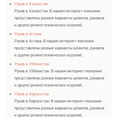
ацетилен) между
гидросистем Вашего
соответствующих ГОСТам, техническим условиям
Рукав в Казахстан
определенными
предприятия.
и нормативам.
Рукав в Казахстан. В нашем интернет-магазине
элементами системы.
представлены разные варианты шлангов, рукавов
и других резинотехнических изделий,
соответствующих ГОСТам, техническим условиям
Рукав в Астана
и нормативам.
Рукав в Астана. В нашем интернет-магазине
представлены разные варианты шлангов, рукавов
и других резинотехнических изделий,
соответствующих ГОСТам, техническим условиям
Рукав в Узбекистан
и нормативам.
Рукав в Узбекистан. В нашем интернет-магазине
представлены разные варианты шлангов, рукавов
и других резинотехнических изделий,
соответствующих ГОСТам, техническим условиям
Рукав в Киргизстан
и нормативам.
Рукав в Киргизстан. В нашем интернет-магазине
представлены разные варианты шлангов, рукавов
и других резинотехнических изделий,