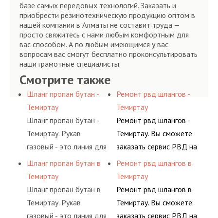
базе самых передовых технологий. Заказать и
приобрести резинотехническую продукцию оптом в
нашей компании в Алматы не составит труда —
просто свяжитесь с нами любым комфортным для
вас способом. А по любым имеющимся у вас
вопросам вас смогут бесплатно проконсультировать
наши грамотные специалисты.
Смотрите также
Шланг пропан бутан -
Ремонт рвд шлангов -
Темиртау
Темиртау
Шланг пропан бутан -
Ремонт рвд шлангов -
Темиртау. Рукав
Темиртау. Вы сможете
газовый - это линия для
заказать сервис РВД на
подачи сжатого
разовой основе либо на
Шланг пропан бутан в
Ремонт рвд шлангов в
воздуха и различных
условиях
Темиртау
Темиртау
типов сжиженного газа
долговременного
Шланг пропан бутан в
Ремонт рвд шлангов в
(кислород, аргон, метан,
комплексного
Темиртау. Рукав
Темиртау. Вы сможете
пропан, бутан,
обслуживания
газовый - это линия для
заказать сервис РВД на