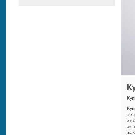
К
Куп
Куп
пот
изг
авт
шах