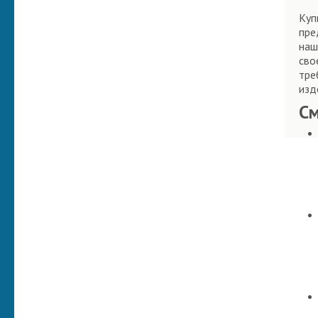
Куп
пре
наш
сво
тре
изд
С