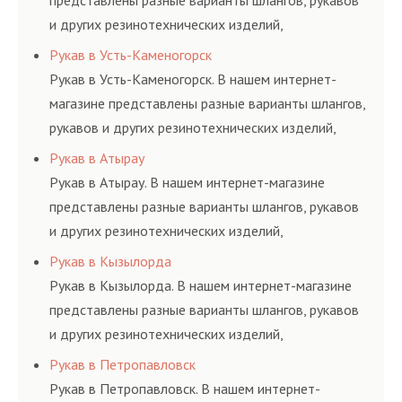
представлены разные варианты шлангов, рукавов
и других резинотехнических изделий,
соответствующих ГОСТам, техническим условиям
Рукав в Усть-Каменогорск
и нормативам.
Рукав в Усть-Каменогорск. В нашем интернет-
магазине представлены разные варианты шлангов,
рукавов и других резинотехнических изделий,
соответствующих ГОСТам, техническим условиям
Рукав в Атырау
и нормативам.
Рукав в Атырау. В нашем интернет-магазине
представлены разные варианты шлангов, рукавов
и других резинотехнических изделий,
соответствующих ГОСТам, техническим условиям
Рукав в Кызылорда
и нормативам.
Рукав в Кызылорда. В нашем интернет-магазине
представлены разные варианты шлангов, рукавов
и других резинотехнических изделий,
соответствующих ГОСТам, техническим условиям
Рукав в Петропавловск
и нормативам.
Рукав в Петропавловск. В нашем интернет-