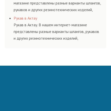
магазине представлены разные варианты шлангов,
рукавов и других резинотехнических изделий,
соответствующих ГОСТам, техническим условиям
Рукав в Актау
и нормативам.
Рукав в Актау. В нашем интернет-магазине
представлены разные варианты шлангов, рукавов
и других резинотехнических изделий,
соответствующих ГОСТам, техническим условиям
и нормативам.