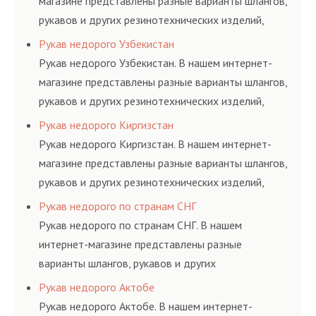
магазине представлены разные варианты шлангов,
рукавов и других резинотехнических изделий,
соответствующих ГОСТам, техническим условиям
Рукав недорого Узбекистан
и нормативам.
Рукав недорого Узбекистан. В нашем интернет-
магазине представлены разные варианты шлангов,
рукавов и других резинотехнических изделий,
соответствующих ГОСТам, техническим условиям
Рукав недорого Киргизстан
и нормативам.
Рукав недорого Киргизстан. В нашем интернет-
магазине представлены разные варианты шлангов,
рукавов и других резинотехнических изделий,
соответствующих ГОСТам, техническим условиям
Рукав недорого по странам СНГ
и нормативам.
Рукав недорого по странам СНГ. В нашем
интернет-магазине представлены разные
варианты шлангов, рукавов и других
резинотехнических изделий, соответствующих
Рукав недорого Актобе
ГОСТам, техническим условиям и нормативам.
Рукав недорого Актобе. В нашем интернет-