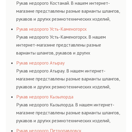
и нормативам.
Рукав недорого Костанай. В нашем интернет-
магазине представлены разные варианты шлангов,
рукавов и других резинотехнических изделий,
соответствующих ГОСТам, техническим условиям
Рукав недорого Усть-Каменогорск
и нормативам.
Рукав недорого Усть-Каменогорск. В нашем
интернет-магазине представлены разные
варианты шлангов, рукавов и других
резинотехнических изделий, соответствующих
Рукав недорого Атырау
ГОСТам, техническим условиям и нормативам.
Рукав недорого Атырау. В нашем интернет-
магазине представлены разные варианты шлангов,
рукавов и других резинотехнических изделий,
соответствующих ГОСТам, техническим условиям
Рукав недорого Кызылорда
и нормативам.
Рукав недорого Кызылорда. В нашем интернет-
магазине представлены разные варианты шлангов,
рукавов и других резинотехнических изделий,
соответствующих ГОСТам, техническим условиям
Рукав недорого Петропавловск