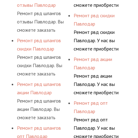
предприятия.
высококвалифицирован
условиях
шлангов высокого
отзывы Павлодар
сможете приобрести
ными спецами, которые
долговременного
давления. Ремонт
Ремонт рвд шлангов
рукав с разными
Ремонт рвд скидки
помогут решить любую
комплексного
шлангов производится
отзывы Павлодар. Вы
фитингами и
Павлодар
сложную задачу.
обслуживания
высококвалифицирован
сможете заказать
комплектующими,
Ремонт рвд скидки
гидросистем Вашего
ными спецами, которые
сервис РВД на разовой
АДЫМ Инжиниринг
Ремонт рвд шлангов
Павлодар. У нас вы
предприятия.
помогут решить любую
основе либо на
предлагает ремонт
скидки Павлодар
сможете приобрести
сложную задачу.
условиях
шлангов высокого
Ремонт рвд шлангов
рукав с разными
Ремонт рвд акции
долговременного
давления. Ремонт
скидки Павлодар. Вы
фитингами и
Павлодар
комплексного
шлангов производится
сможете заказать
комплектующими,
Ремонт рвд акции
обслуживания
высококвалифицирован
сервис РВД на разовой
АДЫМ Инжиниринг
Ремонт рвд шлангов
Павлодар. У нас вы
гидросистем Вашего
ными спецами, которые
основе либо на
предлагает ремонт
акции Павлодар
сможете приобрести
предприятия.
помогут решить любую
условиях
шлангов высокого
Ремонт рвд шлангов
рукав с разными
Ремонт рвд опт
сложную задачу.
долговременного
давления. Ремонт
акции Павлодар. Вы
фитингами и
Павлодар
комплексного
шлангов производится
сможете заказать
комплектующими,
Ремонт рвд опт
обслуживания
высококвалифицирован
сервис РВД на разовой
АДЫМ Инжиниринг
Ремонт рвд шлангов
Павлодар. У нас вы
гидросистем Вашего
ными спецами, которые
основе либо на
предлагает ремонт
опт Павлодар
сможете приобрести