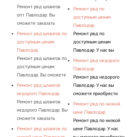
предприятия.
помогут решить любую
условиях
шлангов высокого
Ремонт рвд шлангов
рукав с разными
Ремонт рвд по
сложную задачу.
долговременного
давления. Ремонт
опт Павлодар. Вы
фитингами и
доступным ценам
комплексного
шлангов производится
сможете заказать
комплектующими,
Павлодар
обслуживания
высококвалифицирован
сервис РВД на разовой
АДЫМ Инжиниринг
Ремонт рвд шлангов по
Ремонт рвд по
гидросистем Вашего
ными спецами, которые
основе либо на
предлагает ремонт
доступным ценам
доступным ценам
предприятия.
помогут решить любую
условиях
шлангов высокого
Павлодар
Павлодар. У нас вы
сложную задачу.
долговременного
давления. Ремонт
Ремонт рвд шлангов по
сможете приобрести
Ремонт рвд недорого
комплексного
шлангов производится
доступным ценам
рукав с разными
Павлодар
обслуживания
высококвалифицирован
Павлодар. Вы сможете
фитингами и
Ремонт рвд недорого
гидросистем Вашего
ными спецами, которые
заказать сервис РВД на
комплектующими,
Ремонт рвд шлангов
Павлодар. У нас вы
предприятия.
помогут решить любую
разовой основе либо на
АДЫМ Инжиниринг
недорого Павлодар
сможете приобрести
сложную задачу.
условиях
предлагает ремонт
Ремонт рвд шлангов
рукав с разными
Ремонт рвд по низкой
долговременного
шлангов высокого
недорого Павлодар. Вы
фитингами и
цене Павлодар
комплексного
давления. Ремонт
сможете заказать
комплектующими,
Ремонт рвд по низкой
обслуживания
шлангов производится
сервис РВД на разовой
АДЫМ Инжиниринг
Ремонт рвд шлангов по
цене Павлодар. У нас
гидросистем Вашего
высококвалифицирован
основе либо на
предлагает ремонт
низкой цене Павлодар
вы сможете приобрести