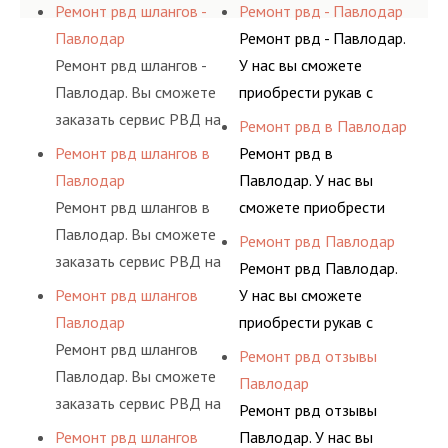
Ремонт рвд шлангов -
Ремонт рвд - Павлодар
Павлодар
Ремонт рвд - Павлодар.
Ремонт рвд шлангов -
У нас вы сможете
Павлодар. Вы сможете
приобрести рукав с
заказать сервис РВД на
разными фитингами и
Ремонт рвд в Павлодар
разовой основе либо на
комплектующими,
Ремонт рвд шлангов в
Ремонт рвд в
условиях
АДЫМ Инжиниринг
Павлодар
Павлодар. У нас вы
долговременного
предлагает ремонт
Ремонт рвд шлангов в
сможете приобрести
комплексного
шлангов высокого
Павлодар. Вы сможете
рукав с разными
Ремонт рвд Павлодар
обслуживания
давления. Ремонт
заказать сервис РВД на
фитингами и
Ремонт рвд Павлодар.
гидросистем Вашего
шлангов производится
разовой основе либо на
комплектующими,
Ремонт рвд шлангов
У нас вы сможете
предприятия.
высококвалифицирован
условиях
АДЫМ Инжиниринг
Павлодар
приобрести рукав с
ными спецами, которые
долговременного
предлагает ремонт
Ремонт рвд шлангов
разными фитингами и
Ремонт рвд отзывы
помогут решить любую
комплексного
шлангов высокого
Павлодар. Вы сможете
комплектующими,
Павлодар
сложную задачу.
обслуживания
давления. Ремонт
заказать сервис РВД на
АДЫМ Инжиниринг
Ремонт рвд отзывы
гидросистем Вашего
шлангов производится
разовой основе либо на
предлагает ремонт
Ремонт рвд шлангов
Павлодар. У нас вы