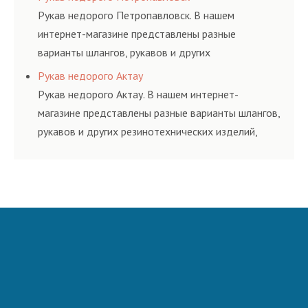
и нормативам.
Рукав недорого Петропавловск. В нашем
интернет-магазине представлены разные
варианты шлангов, рукавов и других
резинотехнических изделий, соответствующих
Рукав недорого Актау
ГОСТам, техническим условиям и нормативам.
Рукав недорого Актау. В нашем интернет-
магазине представлены разные варианты шлангов,
рукавов и других резинотехнических изделий,
соответствующих ГОСТам, техническим условиям
и нормативам.