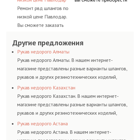
предприятия.
ными спецами, которые
условиях
шлангов высокого
Ремонт рвд шлангов по
рукав с разными
помогут решить любую
долговременного
давления. Ремонт
низкой цене Павлодар.
фитингами и
сложную задачу.
комплексного
шлангов производится
Вы сможете заказать
комплектующими,
обслуживания
высококвалифицирован
сервис РВД на разовой
АДЫМ Инжиниринг
гидросистем Вашего
ными спецами, которые
Другие предложения
основе либо на
предлагает ремонт
предприятия.
помогут решить любую
условиях
шлангов высокого
Рукав недорого Алматы
сложную задачу.
долговременного
давления. Ремонт
Рукав недорого Алматы. В нашем интернет-
комплексного
шлангов производится
магазине представлены разные варианты шлангов,
обслуживания
высококвалифицирован
рукавов и других резинотехнических изделий,
гидросистем Вашего
ными спецами, которые
соответствующих ГОСТам, техническим условиям
Рукав недорого Казахстан
предприятия.
помогут решить любую
и нормативам.
Рукав недорого Казахстан. В нашем интернет-
сложную задачу.
магазине представлены разные варианты шлангов,
рукавов и других резинотехнических изделий,
соответствующих ГОСТам, техническим условиям
Рукав недорого Астана
и нормативам.
Рукав недорого Астана. В нашем интернет-