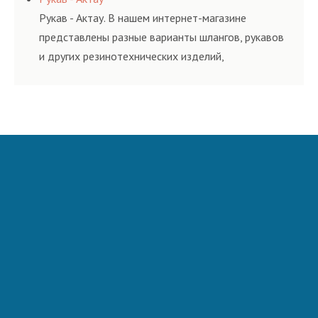
и нормативам.
Рукав - Актау. В нашем интернет-магазине
представлены разные варианты шлангов, рукавов
и других резинотехнических изделий,
соответствующих ГОСТам, техническим условиям
и нормативам.