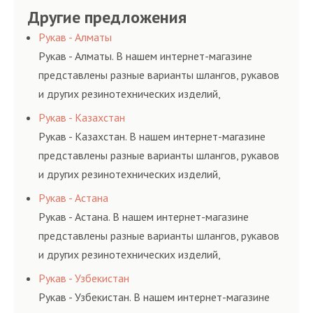
гидросистем Вашего
ными спецами, которые
Другие предложения
основе либо на
предлагает ремонт
предприятия.
помогут решить любую
условиях
шлангов высокого
Рукав - Алматы
сложную задачу.
долговременного
давления. Ремонт
Рукав - Алматы. В нашем интернет-магазине
комплексного
шлангов производится
представлены разные варианты шлангов, рукавов
обслуживания
высококвалифицирован
и других резинотехнических изделий,
гидросистем Вашего
ными спецами, которые
соответствующих ГОСТам, техническим условиям
Рукав - Казахстан
предприятия.
помогут решить любую
и нормативам.
Рукав - Казахстан. В нашем интернет-магазине
сложную задачу.
представлены разные варианты шлангов, рукавов
и других резинотехнических изделий,
соответствующих ГОСТам, техническим условиям
Рукав - Астана
и нормативам.
Рукав - Астана. В нашем интернет-магазине
представлены разные варианты шлангов, рукавов
и других резинотехнических изделий,
соответствующих ГОСТам, техническим условиям
Рукав - Узбекистан
и нормативам.
Рукав - Узбекистан. В нашем интернет-магазине