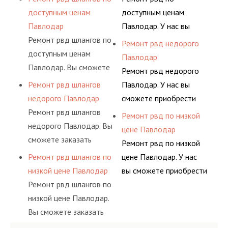
гидросистем Вашего
ными спецами, которые
основе либо на
предлагает ремонт
доступным ценам
доступным ценам
предприятия.
помогут решить любую
условиях
шлангов высокого
Павлодар
Павлодар. У нас вы
сложную задачу.
долговременного
давления. Ремонт
Ремонт рвд шлангов по
сможете приобрести
Ремонт рвд недорого
комплексного
шлангов производится
доступным ценам
рукав с разными
Павлодар
обслуживания
высококвалифицирован
Павлодар. Вы сможете
фитингами и
Ремонт рвд недорого
гидросистем Вашего
ными спецами, которые
заказать сервис РВД на
комплектующими,
Ремонт рвд шлангов
Павлодар. У нас вы
предприятия.
помогут решить любую
разовой основе либо на
АДЫМ Инжиниринг
недорого Павлодар
сможете приобрести
сложную задачу.
условиях
предлагает ремонт
Ремонт рвд шлангов
рукав с разными
Ремонт рвд по низкой
долговременного
шлангов высокого
недорого Павлодар. Вы
фитингами и
цене Павлодар
комплексного
давления. Ремонт
сможете заказать
комплектующими,
Ремонт рвд по низкой
обслуживания
шлангов производится
сервис РВД на разовой
АДЫМ Инжиниринг
Ремонт рвд шлангов по
цене Павлодар. У нас
гидросистем Вашего
высококвалифицирован
основе либо на
предлагает ремонт
низкой цене Павлодар
вы сможете приобрести
предприятия.
ными спецами, которые
условиях
шлангов высокого
Ремонт рвд шлангов по
рукав с разными
помогут решить любую
долговременного
давления. Ремонт
низкой цене Павлодар.
фитингами и
сложную задачу.
комплексного
шлангов производится
Вы сможете заказать
комплектующими,
обслуживания
высококвалифицирован
сервис РВД на разовой
АДЫМ Инжиниринг