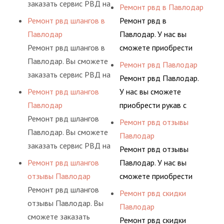
заказать сервис РВД на
разными фитингами и
Ремонт рвд в Павлодар
разовой основе либо на
комплектующими,
Ремонт рвд шлангов в
Ремонт рвд в
условиях
АДЫМ Инжиниринг
Павлодар
Павлодар. У нас вы
долговременного
предлагает ремонт
Ремонт рвд шлангов в
сможете приобрести
комплексного
шлангов высокого
Павлодар. Вы сможете
рукав с разными
Ремонт рвд Павлодар
обслуживания
давления. Ремонт
заказать сервис РВД на
фитингами и
Ремонт рвд Павлодар.
гидросистем Вашего
шлангов производится
разовой основе либо на
комплектующими,
Ремонт рвд шлангов
У нас вы сможете
предприятия.
высококвалифицирован
условиях
АДЫМ Инжиниринг
Павлодар
приобрести рукав с
ными спецами, которые
долговременного
предлагает ремонт
Ремонт рвд шлангов
разными фитингами и
Ремонт рвд отзывы
помогут решить любую
комплексного
шлангов высокого
Павлодар. Вы сможете
комплектующими,
Павлодар
сложную задачу.
обслуживания
давления. Ремонт
заказать сервис РВД на
АДЫМ Инжиниринг
Ремонт рвд отзывы
гидросистем Вашего
шлангов производится
разовой основе либо на
предлагает ремонт
Ремонт рвд шлангов
Павлодар. У нас вы
предприятия.
высококвалифицирован
условиях
шлангов высокого
отзывы Павлодар
сможете приобрести
ными спецами, которые
долговременного
давления. Ремонт
Ремонт рвд шлангов
рукав с разными
Ремонт рвд скидки
помогут решить любую
комплексного
шлангов производится
отзывы Павлодар. Вы
фитингами и
Павлодар
сложную задачу.
обслуживания
высококвалифицирован
сможете заказать
комплектующими,
Ремонт рвд скидки