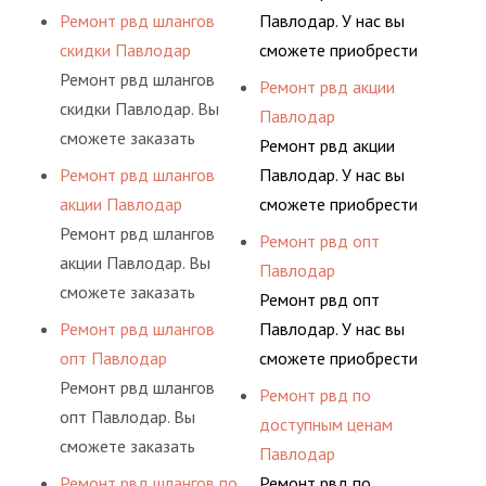
гидросистем Вашего
ными спецами, которые
сервис РВД на разовой
АДЫМ Инжиниринг
Ремонт рвд шлангов
Павлодар. У нас вы
предприятия.
помогут решить любую
основе либо на
предлагает ремонт
скидки Павлодар
сможете приобрести
сложную задачу.
условиях
шлангов высокого
Ремонт рвд шлангов
рукав с разными
Ремонт рвд акции
долговременного
давления. Ремонт
скидки Павлодар. Вы
фитингами и
Павлодар
комплексного
шлангов производится
сможете заказать
комплектующими,
Ремонт рвд акции
обслуживания
высококвалифицирован
сервис РВД на разовой
АДЫМ Инжиниринг
Ремонт рвд шлангов
Павлодар. У нас вы
гидросистем Вашего
ными спецами, которые
основе либо на
предлагает ремонт
акции Павлодар
сможете приобрести
предприятия.
помогут решить любую
условиях
шлангов высокого
Ремонт рвд шлангов
рукав с разными
Ремонт рвд опт
сложную задачу.
долговременного
давления. Ремонт
акции Павлодар. Вы
фитингами и
Павлодар
комплексного
шлангов производится
сможете заказать
комплектующими,
Ремонт рвд опт
обслуживания
высококвалифицирован
сервис РВД на разовой
АДЫМ Инжиниринг
Ремонт рвд шлангов
Павлодар. У нас вы
гидросистем Вашего
ными спецами, которые
основе либо на
предлагает ремонт
опт Павлодар
сможете приобрести
предприятия.
помогут решить любую
условиях
шлангов высокого
Ремонт рвд шлангов
рукав с разными
Ремонт рвд по
сложную задачу.
долговременного
давления. Ремонт
опт Павлодар. Вы
фитингами и
доступным ценам
комплексного
шлангов производится
сможете заказать
комплектующими,
Павлодар
обслуживания
высококвалифицирован
сервис РВД на разовой
АДЫМ Инжиниринг
Ремонт рвд шлангов по
Ремонт рвд по