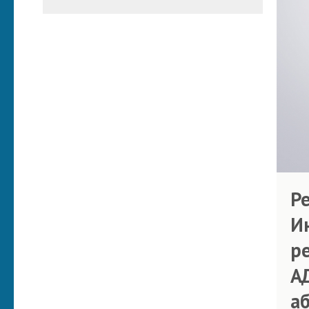
Р
И
р
А
а