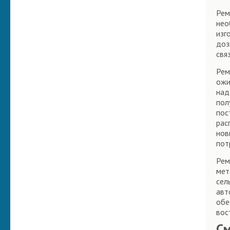
Рем
нео
изг
доз
свя
Рем
ожи
над
пол
пос
рас
нов
пот
Рем
мет
сел
авт
обе
вос
С