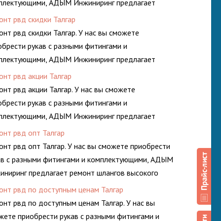
плектующими, АДЫМ Инжиниринг предлагает
онт шлангов высокого давления. Ремонт шлангов
онт рвд скидки Талгар
изводится высококвалифицированными спецами,
онт рвд скидки Талгар. У нас вы сможете
орые помогут решить любую сложную задачу.
обрести рукав с разными фитингами и
плектующими, АДЫМ Инжиниринг предлагает
онт шлангов высокого давления. Ремонт шлангов
онт рвд акции Талгар
изводится высококвалифицированными спецами,
онт рвд акции Талгар. У нас вы сможете
орые помогут решить любую сложную задачу.
обрести рукав с разными фитингами и
плектующими, АДЫМ Инжиниринг предлагает
онт шлангов высокого давления. Ремонт шлангов
онт рвд опт Талгар
изводится высококвалифицированными спецами,
онт рвд опт Талгар. У нас вы сможете приобрести
орые помогут решить любую сложную задачу.
ав с разными фитингами и комплектующими, АДЫМ
иниринг предлагает ремонт шлангов высокого
ления. Ремонт шлангов производится
онт рвд по доступным ценам Талгар
ококвалифицированными спецами, которые
онт рвд по доступным ценам Талгар. У нас вы
огут решить любую сложную задачу.
жете приобрести рукав с разными фитингами и