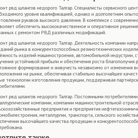
онт рвд шлангов недорого Талгар. Специалисты сервисного це
бходимого уровня квалификацией, однако и долголетним опыто
отовления рукавов высокого давления. В комплексе с современ
воляет обеспечить высококачественное и оперативное решение 
занных с ремонтом РВД различных модификаций.
онт рвд шлангов недорого Талгар. Деятельность компании нап
даний рынка в конкурентоспособных резинотехнических издел
ёжность изделий машиностроения, автомобильной индустрии, ст
учения устойчивой прибыли и обеспечения роста благополучия 
тоянное формирование и живучесть независимо от изменения в
положения на рынке, обеспечивая стабильно высочайшее качеств
ые технологии изготовления продукции, поддерживая партнёрс
ребителями.
онт рвд шлангов недорого Талгар. Постоянными потребителями
аллургические компании, компании машиностроительной отрасли
ьскохозяйственные предприятия и предприятия нефтегазохимич
омобилестроения, металлургии, транспорта, сельского хозяйства
спечении высочайшего качества продукции и конкурентоспосо
требована.
мотрите также