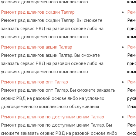
условиях долговременного комплексного
ком
обслуживания гидросистем Вашего предприятия.
рем
Ремонт рвд шлангов скидки Талгар
Рем
про
Ремонт рвд шлангов скидки Талгар. Вы сможете
Рем
кот
заказать сервис РВД на разовой основе либо на
при
условиях долговременного комплексного
ком
обслуживания гидросистем Вашего предприятия.
рем
Ремонт рвд шлангов акции Талгар
Рем
про
Ремонт рвд шлангов акции Талгар. Вы сможете
Рем
кот
заказать сервис РВД на разовой основе либо на
при
условиях долговременного комплексного
ком
обслуживания гидросистем Вашего предприятия.
рем
Ремонт рвд шлангов опт Талгар
Рем
про
Ремонт рвд шлангов опт Талгар. Вы сможете заказать
Рем
кот
сервис РВД на разовой основе либо на условиях
рук
долговременного комплексного обслуживания
Инж
гидросистем Вашего предприятия.
дав
Ремонт рвд шлангов по доступным ценам Талгар
Рем
выс
Ремонт рвд шлангов по доступным ценам Талгар. Вы
Рем
пом
сможете заказать сервис РВД на разовой основе либо
смо