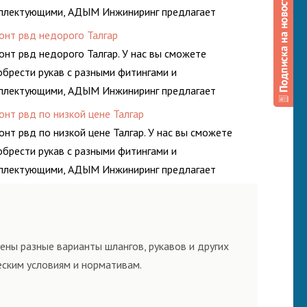
плектующими, АДЫМ Инжиниринг предлагает
онт шлангов высокого давления. Ремонт шлангов
онт рвд недорого Талгар
изводится высококвалифицированными спецами,
онт рвд недорого Талгар. У нас вы сможете
орые помогут решить любую сложную задачу.
обрести рукав с разными фитингами и
плектующими, АДЫМ Инжиниринг предлагает
онт шлангов высокого давления. Ремонт шлангов
онт рвд по низкой цене Талгар
изводится высококвалифицированными спецами,
онт рвд по низкой цене Талгар. У нас вы сможете
орые помогут решить любую сложную задачу.
обрести рукав с разными фитингами и
плектующими, АДЫМ Инжиниринг предлагает
онт шлангов высокого давления. Ремонт шлангов
изводится высококвалифицированными спецами,
орые помогут решить любую сложную задачу.
ены разные варианты шлангов, рукавов и других
еским условиям и нормативам.