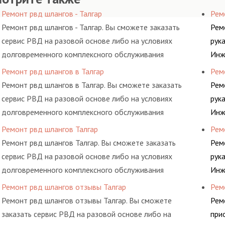
Ремонт рвд шлангов - Талгар
Ремо
Ремонт рвд шлангов - Талгар. Вы сможете заказать
Рем
сервис РВД на разовой основе либо на условиях
рук
долговременного комплексного обслуживания
Инж
гидросистем Вашего предприятия.
дав
Ремонт рвд шлангов в Талгар
Рем
выс
Ремонт рвд шлангов в Талгар. Вы сможете заказать
Рем
пом
сервис РВД на разовой основе либо на условиях
рук
долговременного комплексного обслуживания
Инж
гидросистем Вашего предприятия.
дав
Ремонт рвд шлангов Талгар
Рем
выс
Ремонт рвд шлангов Талгар. Вы сможете заказать
Рем
пом
сервис РВД на разовой основе либо на условиях
рук
долговременного комплексного обслуживания
Инж
гидросистем Вашего предприятия.
дав
Ремонт рвд шлангов отзывы Талгар
Рем
выс
Ремонт рвд шлангов отзывы Талгар. Вы сможете
Рем
пом
заказать сервис РВД на разовой основе либо на
при