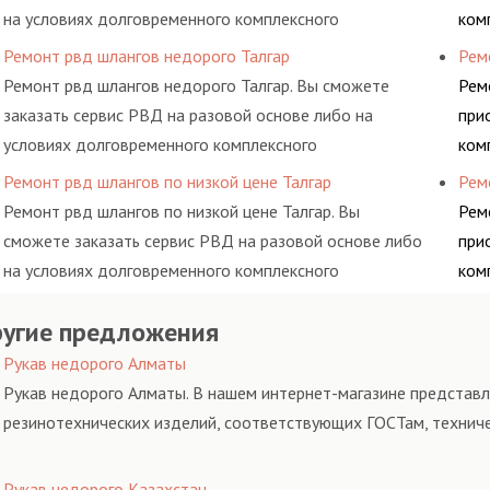
на условиях долговременного комплексного
ком
обслуживания гидросистем Вашего предприятия.
рем
Ремонт рвд шлангов недорого Талгар
Рем
про
Ремонт рвд шлангов недорого Талгар. Вы сможете
Рем
кот
заказать сервис РВД на разовой основе либо на
при
условиях долговременного комплексного
ком
обслуживания гидросистем Вашего предприятия.
рем
Ремонт рвд шлангов по низкой цене Талгар
Рем
про
Ремонт рвд шлангов по низкой цене Талгар. Вы
Рем
кот
сможете заказать сервис РВД на разовой основе либо
при
на условиях долговременного комплексного
ком
обслуживания гидросистем Вашего предприятия.
рем
угие предложения
про
кот
Рукав недорого Алматы
Рукав недорого Алматы. В нашем интернет-магазине представл
резинотехнических изделий, соответствующих ГОСТам, технич
Рукав недорого Казахстан