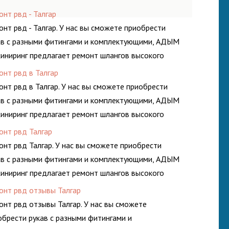
нт рвд - Талгар
онт рвд - Талгар. У нас вы сможете приобрести
ав с разными фитингами и комплектующими, АДЫМ
иниринг предлагает ремонт шлангов высокого
ления. Ремонт шлангов производится
онт рвд в Талгар
ококвалифицированными спецами, которые
онт рвд в Талгар. У нас вы сможете приобрести
огут решить любую сложную задачу.
ав с разными фитингами и комплектующими, АДЫМ
иниринг предлагает ремонт шлангов высокого
ления. Ремонт шлангов производится
онт рвд Талгар
ококвалифицированными спецами, которые
онт рвд Талгар. У нас вы сможете приобрести
огут решить любую сложную задачу.
ав с разными фитингами и комплектующими, АДЫМ
иниринг предлагает ремонт шлангов высокого
ления. Ремонт шлангов производится
онт рвд отзывы Талгар
ококвалифицированными спецами, которые
онт рвд отзывы Талгар. У нас вы сможете
огут решить любую сложную задачу.
обрести рукав с разными фитингами и