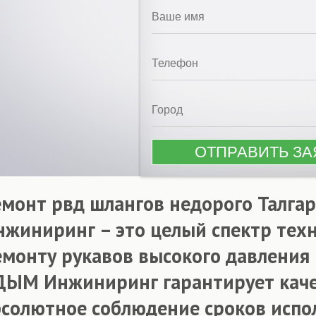
емонт рвд шлангов недорого Талга
нжиниринг – это целый спектр тех
емонту рукавов высокого давления
ДЫМ Инжиниринг гарантирует каче
бсолютное соблюдение сроков испол