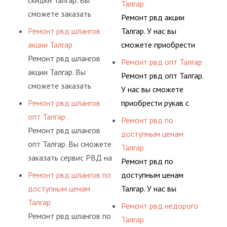
скидки Талгар. Вы
фитингами и
Талгар
комплексного
шлангов производится
сможете заказать
комплектующими,
Ремонт рвд акции
обслуживания
высококвалифицирован
сервис РВД на разовой
АДЫМ Инжиниринг
Ремонт рвд шлангов
Талгар. У нас вы
гидросистем Вашего
ными спецами, которые
основе либо на
предлагает ремонт
акции Талгар
сможете приобрести
предприятия.
помогут решить любую
условиях
шлангов высокого
Ремонт рвд шлангов
рукав с разными
Ремонт рвд опт Талгар
сложную задачу.
долговременного
давления. Ремонт
акции Талгар. Вы
фитингами и
Ремонт рвд опт Талгар.
комплексного
шлангов производится
сможете заказать
комплектующими,
У нас вы сможете
обслуживания
высококвалифицирован
сервис РВД на разовой
АДЫМ Инжиниринг
Ремонт рвд шлангов
приобрести рукав с
гидросистем Вашего
ными спецами, которые
основе либо на
предлагает ремонт
опт Талгар
разными фитингами и
Ремонт рвд по
предприятия.
помогут решить любую
условиях
шлангов высокого
Ремонт рвд шлангов
комплектующими,
доступным ценам
сложную задачу.
долговременного
давления. Ремонт
опт Талгар. Вы сможете
АДЫМ Инжиниринг
Талгар
комплексного
шлангов производится
заказать сервис РВД на
предлагает ремонт
Ремонт рвд по
обслуживания
высококвалифицирован
разовой основе либо на
шлангов высокого
Ремонт рвд шлангов по
доступным ценам
гидросистем Вашего
ными спецами, которые
условиях
давления. Ремонт
доступным ценам
Талгар. У нас вы
предприятия.
помогут решить любую
долговременного
шлангов производится
Талгар
сможете приобрести
Ремонт рвд недорого
сложную задачу.
комплексного
высококвалифицирован
Ремонт рвд шлангов по
рукав с разными
Талгар
обслуживания
ными спецами, которые