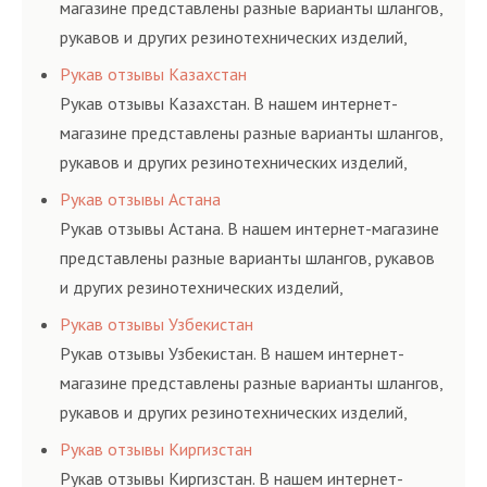
комплексного
высококвалифицирован
магазине представлены разные варианты шлангов,
обслуживания
ными спецами, которые
рукавов и других резинотехнических изделий,
гидросистем Вашего
помогут решить любую
соответствующих ГОСТам, техническим условиям
Рукав отзывы Казахстан
предприятия.
сложную задачу.
и нормативам.
Рукав отзывы Казахстан. В нашем интернет-
магазине представлены разные варианты шлангов,
рукавов и других резинотехнических изделий,
соответствующих ГОСТам, техническим условиям
Рукав отзывы Астана
и нормативам.
Рукав отзывы Астана. В нашем интернет-магазине
представлены разные варианты шлангов, рукавов
и других резинотехнических изделий,
соответствующих ГОСТам, техническим условиям
Рукав отзывы Узбекистан
и нормативам.
Рукав отзывы Узбекистан. В нашем интернет-
магазине представлены разные варианты шлангов,
рукавов и других резинотехнических изделий,
соответствующих ГОСТам, техническим условиям
Рукав отзывы Киргизстан
и нормативам.
Рукав отзывы Киргизстан. В нашем интернет-