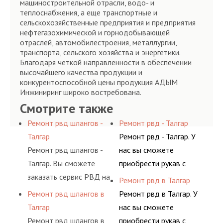
машиностроительной отрасли, водо- и
теплоснабжения, а еще транспортные и
сельскохозяйственные предприятия и предприятия
нефтегазохимической и горнодобывающей
отраслей, автомобилестроения, металлургии,
транспорта, сельского хозяйства и энергетики.
Благодаря четкой направленности в обеспечении
высочайшего качества продукции и
конкурентоспособной цены продукция АДЫМ
Инжиниринг широко востребована.
Смотрите также
Ремонт рвд шлангов -
Ремонт рвд - Талгар
Талгар
Ремонт рвд - Талгар. У
Ремонт рвд шлангов -
нас вы сможете
Талгар. Вы сможете
приобрести рукав с
заказать сервис РВД на
разными фитингами и
Ремонт рвд в Талгар
разовой основе либо на
комплектующими,
Ремонт рвд шлангов в
Ремонт рвд в Талгар. У
условиях
АДЫМ Инжиниринг
Талгар
нас вы сможете
долговременного
предлагает ремонт
Ремонт рвд шлангов в
приобрести рукав с