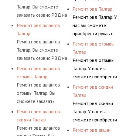
комплексного
шлангов высокого
Талгар. Вы сможете
разными фитингами и
Ремонт рвд Талгар
обслуживания
давления. Ремонт
заказать сервис РВД на
комплектующими,
Ремонт рвд Талгар. У
гидросистем Вашего
шлангов производится
разовой основе либо на
АДЫМ Инжиниринг
Ремонт рвд шлангов
нас вы сможете
предприятия.
высококвалифицирован
условиях
предлагает ремонт
Талгар
приобрести рукав с
ными спецами, которые
долговременного
шлангов высокого
Ремонт рвд шлангов
разными фитингами и
Ремонт рвд отзывы
помогут решить любую
комплексного
давления. Ремонт
Талгар. Вы сможете
комплектующими,
Талгар
сложную задачу.
обслуживания
шлангов производится
заказать сервис РВД на
АДЫМ Инжиниринг
Ремонт рвд отзывы
гидросистем Вашего
высококвалифицирован
разовой основе либо на
предлагает ремонт
Ремонт рвд шлангов
Талгар. У нас вы
предприятия.
ными спецами, которые
условиях
шлангов высокого
отзывы Талгар
сможете приобрести
помогут решить любую
долговременного
давления. Ремонт
Ремонт рвд шлангов
рукав с разными
Ремонт рвд скидки
сложную задачу.
комплексного
шлангов производится
отзывы Талгар. Вы
фитингами и
Талгар
обслуживания
высококвалифицирован
сможете заказать
комплектующими,
Ремонт рвд скидки
гидросистем Вашего
ными спецами, которые
сервис РВД на разовой
АДЫМ Инжиниринг
Ремонт рвд шлангов
Талгар. У нас вы
предприятия.
помогут решить любую
основе либо на
предлагает ремонт
скидки Талгар
сможете приобрести
сложную задачу.
условиях
шлангов высокого
Ремонт рвд шлангов
рукав с разными
Ремонт рвд акции
долговременного
давления. Ремонт