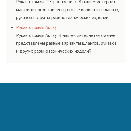
Рукав отзывы Петропавловск. В нашем интернет-
магазине представлены разные варианты шлангов,
рукавов и других резинотехнических изделий,
соответствующих ГОСТам, техническим условиям
Рукав отзывы Актау
и нормативам.
Рукав отзывы Актау. В нашем интернет-магазине
представлены разные варианты шлангов, рукавов
и других резинотехнических изделий,
соответствующих ГОСТам, техническим условиям
и нормативам.