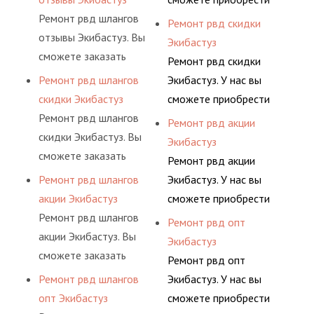
ными спецами, которые
долговременного
давления. Ремонт
Ремонт рвд шлангов
рукав с разными
Ремонт рвд скидки
помогут решить любую
комплексного
шлангов производится
отзывы Экибастуз. Вы
фитингами и
Экибастуз
сложную задачу.
обслуживания
высококвалифицирован
сможете заказать
комплектующими,
Ремонт рвд скидки
гидросистем Вашего
ными спецами, которые
сервис РВД на разовой
АДЫМ Инжиниринг
Ремонт рвд шлангов
Экибастуз. У нас вы
предприятия.
помогут решить любую
основе либо на
предлагает ремонт
скидки Экибастуз
сможете приобрести
сложную задачу.
условиях
шлангов высокого
Ремонт рвд шлангов
рукав с разными
Ремонт рвд акции
долговременного
давления. Ремонт
скидки Экибастуз. Вы
фитингами и
Экибастуз
комплексного
шлангов производится
сможете заказать
комплектующими,
Ремонт рвд акции
обслуживания
высококвалифицирован
сервис РВД на разовой
АДЫМ Инжиниринг
Ремонт рвд шлангов
Экибастуз. У нас вы
гидросистем Вашего
ными спецами, которые
основе либо на
предлагает ремонт
акции Экибастуз
сможете приобрести
предприятия.
помогут решить любую
условиях
шлангов высокого
Ремонт рвд шлангов
рукав с разными
Ремонт рвд опт
сложную задачу.
долговременного
давления. Ремонт
акции Экибастуз. Вы
фитингами и
Экибастуз
комплексного
шлангов производится
сможете заказать
комплектующими,
Ремонт рвд опт
обслуживания
высококвалифицирован
сервис РВД на разовой
АДЫМ Инжиниринг
Ремонт рвд шлангов
Экибастуз. У нас вы
гидросистем Вашего
ными спецами, которые
основе либо на
предлагает ремонт
опт Экибастуз
сможете приобрести
предприятия.
помогут решить любую
условиях
шлангов высокого