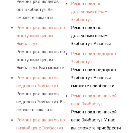
Ремонт рвд шлангов
рукав с разными
Ремонт рвд по
сложную задачу.
долговременного
давления. Ремонт
опт Экибастуз. Вы
фитингами и
доступным ценам
комплексного
шлангов производится
сможете заказать
комплектующими,
Экибастуз
обслуживания
высококвалифицирован
сервис РВД на разовой
АДЫМ Инжиниринг
Ремонт рвд шлангов по
Ремонт рвд по
гидросистем Вашего
ными спецами, которые
основе либо на
предлагает ремонт
доступным ценам
доступным ценам
предприятия.
помогут решить любую
условиях
шлангов высокого
Экибастуз
Экибастуз. У нас вы
сложную задачу.
долговременного
давления. Ремонт
Ремонт рвд шлангов по
сможете приобрести
Ремонт рвд недорого
комплексного
шлангов производится
доступным ценам
рукав с разными
Экибастуз
обслуживания
высококвалифицирован
Экибастуз. Вы сможете
фитингами и
Ремонт рвд недорого
гидросистем Вашего
ными спецами, которые
заказать сервис РВД на
комплектующими,
Ремонт рвд шлангов
Экибастуз. У нас вы
предприятия.
помогут решить любую
разовой основе либо на
АДЫМ Инжиниринг
недорого Экибастуз
сможете приобрести
сложную задачу.
условиях
предлагает ремонт
Ремонт рвд шлангов
рукав с разными
Ремонт рвд по низкой
долговременного
шлангов высокого
недорого Экибастуз. Вы
фитингами и
цене Экибастуз
комплексного
давления. Ремонт
сможете заказать
комплектующими,
Ремонт рвд по низкой
обслуживания
шлангов производится
сервис РВД на разовой
АДЫМ Инжиниринг
Ремонт рвд шлангов по
цене Экибастуз. У нас
гидросистем Вашего
высококвалифицирован
основе либо на
предлагает ремонт
низкой цене Экибастуз
вы сможете приобрести
предприятия.
ными спецами, которые