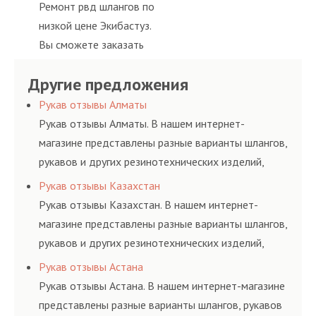
условиях
шлангов высокого
Ремонт рвд шлангов по
рукав с разными
помогут решить любую
долговременного
давления. Ремонт
низкой цене Экибастуз.
фитингами и
сложную задачу.
комплексного
шлангов производится
Вы сможете заказать
комплектующими,
обслуживания
высококвалифицирован
сервис РВД на разовой
АДЫМ Инжиниринг
гидросистем Вашего
ными спецами, которые
Другие предложения
основе либо на
предлагает ремонт
предприятия.
помогут решить любую
условиях
шлангов высокого
Рукав отзывы Алматы
сложную задачу.
долговременного
давления. Ремонт
Рукав отзывы Алматы. В нашем интернет-
комплексного
шлангов производится
магазине представлены разные варианты шлангов,
обслуживания
высококвалифицирован
рукавов и других резинотехнических изделий,
гидросистем Вашего
ными спецами, которые
соответствующих ГОСТам, техническим условиям
Рукав отзывы Казахстан
предприятия.
помогут решить любую
и нормативам.
Рукав отзывы Казахстан. В нашем интернет-
сложную задачу.
магазине представлены разные варианты шлангов,
рукавов и других резинотехнических изделий,
соответствующих ГОСТам, техническим условиям
Рукав отзывы Астана
и нормативам.
Рукав отзывы Астана. В нашем интернет-магазине
представлены разные варианты шлангов, рукавов