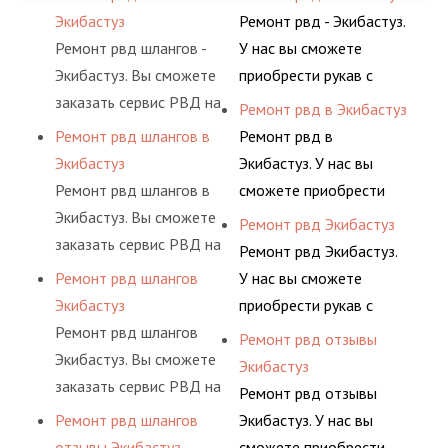
Экибастуз
Ремонт рвд - Экибастуз.
Ремонт рвд шлангов -
У нас вы сможете
Экибастуз. Вы сможете
приобрести рукав с
заказать сервис РВД на
разными фитингами и
Ремонт рвд в Экибастуз
разовой основе либо на
комплектующими,
Ремонт рвд шлангов в
Ремонт рвд в
условиях
АДЫМ Инжиниринг
Экибастуз
Экибастуз. У нас вы
долговременного
предлагает ремонт
Ремонт рвд шлангов в
сможете приобрести
комплексного
шлангов высокого
Экибастуз. Вы сможете
рукав с разными
Ремонт рвд Экибастуз
обслуживания
давления. Ремонт
заказать сервис РВД на
фитингами и
Ремонт рвд Экибастуз.
гидросистем Вашего
шлангов производится
разовой основе либо на
комплектующими,
Ремонт рвд шлангов
У нас вы сможете
предприятия.
высококвалифицирован
условиях
АДЫМ Инжиниринг
Экибастуз
приобрести рукав с
ными спецами, которые
долговременного
предлагает ремонт
Ремонт рвд шлангов
разными фитингами и
Ремонт рвд отзывы
помогут решить любую
комплексного
шлангов высокого
Экибастуз. Вы сможете
комплектующими,
Экибастуз
сложную задачу.
обслуживания
давления. Ремонт
заказать сервис РВД на
АДЫМ Инжиниринг
Ремонт рвд отзывы
гидросистем Вашего
шлангов производится
разовой основе либо на
предлагает ремонт
Ремонт рвд шлангов
Экибастуз. У нас вы
предприятия.
высококвалифицирован
условиях
шлангов высокого
отзывы Экибастуз
сможете приобрести