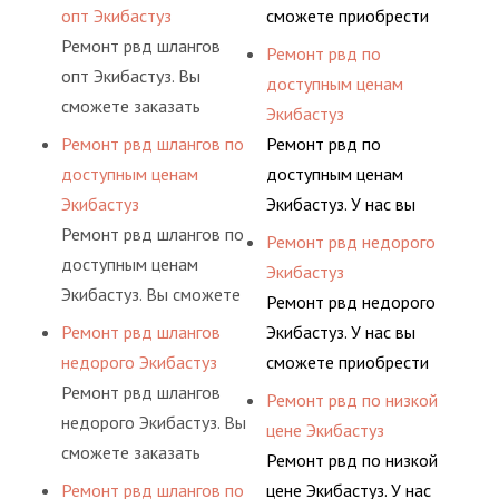
гидросистем Вашего
ными спецами, которые
основе либо на
предлагает ремонт
опт Экибастуз
сможете приобрести
предприятия.
помогут решить любую
условиях
шлангов высокого
Ремонт рвд шлангов
рукав с разными
Ремонт рвд по
сложную задачу.
долговременного
давления. Ремонт
опт Экибастуз. Вы
фитингами и
доступным ценам
комплексного
шлангов производится
сможете заказать
комплектующими,
Экибастуз
обслуживания
высококвалифицирован
сервис РВД на разовой
АДЫМ Инжиниринг
Ремонт рвд шлангов по
Ремонт рвд по
гидросистем Вашего
ными спецами, которые
основе либо на
предлагает ремонт
доступным ценам
доступным ценам
предприятия.
помогут решить любую
условиях
шлангов высокого
Экибастуз
Экибастуз. У нас вы
сложную задачу.
долговременного
давления. Ремонт
Ремонт рвд шлангов по
сможете приобрести
Ремонт рвд недорого
комплексного
шлангов производится
доступным ценам
рукав с разными
Экибастуз
обслуживания
высококвалифицирован
Экибастуз. Вы сможете
фитингами и
Ремонт рвд недорого
гидросистем Вашего
ными спецами, которые
заказать сервис РВД на
комплектующими,
Ремонт рвд шлангов
Экибастуз. У нас вы
предприятия.
помогут решить любую
разовой основе либо на
АДЫМ Инжиниринг
недорого Экибастуз
сможете приобрести
сложную задачу.
условиях
предлагает ремонт
Ремонт рвд шлангов
рукав с разными
Ремонт рвд по низкой
долговременного
шлангов высокого
недорого Экибастуз. Вы
фитингами и
цене Экибастуз
комплексного
давления. Ремонт
сможете заказать
комплектующими,
Ремонт рвд по низкой
обслуживания
шлангов производится
сервис РВД на разовой
АДЫМ Инжиниринг
Ремонт рвд шлангов по
цене Экибастуз. У нас