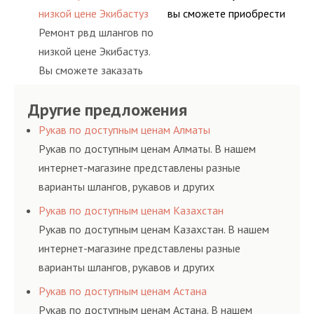
гидросистем Вашего
высококвалифицирован
основе либо на
предлагает ремонт
низкой цене Экибастуз
вы сможете приобрести
предприятия.
ными спецами, которые
условиях
шлангов высокого
Ремонт рвд шлангов по
рукав с разными
помогут решить любую
долговременного
давления. Ремонт
низкой цене Экибастуз.
фитингами и
сложную задачу.
комплексного
шлангов производится
Вы сможете заказать
комплектующими,
обслуживания
высококвалифицирован
сервис РВД на разовой
АДЫМ Инжиниринг
гидросистем Вашего
ными спецами, которые
Другие предложения
основе либо на
предлагает ремонт
предприятия.
помогут решить любую
условиях
шлангов высокого
Рукав по доступным ценам Алматы
сложную задачу.
долговременного
давления. Ремонт
Рукав по доступным ценам Алматы. В нашем
комплексного
шлангов производится
интернет-магазине представлены разные
обслуживания
высококвалифицирован
варианты шлангов, рукавов и других
гидросистем Вашего
ными спецами, которые
резинотехнических изделий, соответствующих
Рукав по доступным ценам Казахстан
предприятия.
помогут решить любую
ГОСТам, техническим условиям и нормативам.
Рукав по доступным ценам Казахстан. В нашем
сложную задачу.
интернет-магазине представлены разные
варианты шлангов, рукавов и других
резинотехнических изделий, соответствующих
Рукав по доступным ценам Астана
ГОСТам, техническим условиям и нормативам.
Рукав по доступным ценам Астана. В нашем