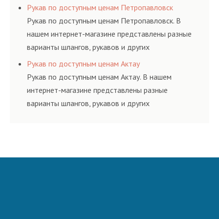
резинотехнических изделий, соответствующих
Рукав по доступным ценам Петропавловск
ГОСТам, техническим условиям и нормативам.
Рукав по доступным ценам Петропавловск. В
нашем интернет-магазине представлены разные
варианты шлангов, рукавов и других
резинотехнических изделий, соответствующих
Рукав по доступным ценам Актау
ГОСТам, техническим условиям и нормативам.
Рукав по доступным ценам Актау. В нашем
интернет-магазине представлены разные
варианты шлангов, рукавов и других
резинотехнических изделий, соответствующих
ГОСТам, техническим условиям и нормативам.