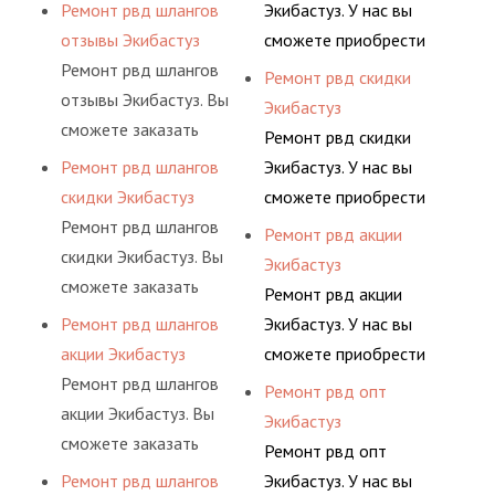
разовой основе либо на
предлагает ремонт
Ремонт рвд шлангов
Экибастуз. У нас вы
предприятия.
высококвалифицирован
условиях
шлангов высокого
отзывы Экибастуз
сможете приобрести
ными спецами, которые
долговременного
давления. Ремонт
Ремонт рвд шлангов
рукав с разными
Ремонт рвд скидки
помогут решить любую
комплексного
шлангов производится
отзывы Экибастуз. Вы
фитингами и
Экибастуз
сложную задачу.
обслуживания
высококвалифицирован
сможете заказать
комплектующими,
Ремонт рвд скидки
гидросистем Вашего
ными спецами, которые
сервис РВД на разовой
АДЫМ Инжиниринг
Ремонт рвд шлангов
Экибастуз. У нас вы
предприятия.
помогут решить любую
основе либо на
предлагает ремонт
скидки Экибастуз
сможете приобрести
сложную задачу.
условиях
шлангов высокого
Ремонт рвд шлангов
рукав с разными
Ремонт рвд акции
долговременного
давления. Ремонт
скидки Экибастуз. Вы
фитингами и
Экибастуз
комплексного
шлангов производится
сможете заказать
комплектующими,
Ремонт рвд акции
обслуживания
высококвалифицирован
сервис РВД на разовой
АДЫМ Инжиниринг
Ремонт рвд шлангов
Экибастуз. У нас вы
гидросистем Вашего
ными спецами, которые
основе либо на
предлагает ремонт
акции Экибастуз
сможете приобрести
предприятия.
помогут решить любую
условиях
шлангов высокого
Ремонт рвд шлангов
рукав с разными
Ремонт рвд опт
сложную задачу.
долговременного
давления. Ремонт
акции Экибастуз. Вы
фитингами и
Экибастуз
комплексного
шлангов производится
сможете заказать
комплектующими,
Ремонт рвд опт
обслуживания
высококвалифицирован
сервис РВД на разовой
АДЫМ Инжиниринг
Ремонт рвд шлангов
Экибастуз. У нас вы