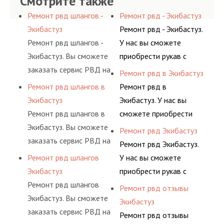
Смотрите также
Ремонт рвд шлангов -
Ремонт рвд - Экибастуз
Экибастуз
Ремонт рвд - Экибастуз.
Ремонт рвд шлангов -
У нас вы сможете
Экибастуз. Вы сможете
приобрести рукав с
заказать сервис РВД на
разными фитингами и
Ремонт рвд в Экибастуз
разовой основе либо на
комплектующими,
Ремонт рвд шлангов в
Ремонт рвд в
условиях
АДЫМ Инжиниринг
Экибастуз
Экибастуз. У нас вы
долговременного
предлагает ремонт
Ремонт рвд шлангов в
сможете приобрести
комплексного
шлангов высокого
Экибастуз. Вы сможете
рукав с разными
Ремонт рвд Экибастуз
обслуживания
давления. Ремонт
заказать сервис РВД на
фитингами и
Ремонт рвд Экибастуз.
гидросистем Вашего
шлангов производится
разовой основе либо на
комплектующими,
Ремонт рвд шлангов
У нас вы сможете
предприятия.
высококвалифицирован
условиях
АДЫМ Инжиниринг
Экибастуз
приобрести рукав с
ными спецами, которые
долговременного
предлагает ремонт
Ремонт рвд шлангов
разными фитингами и
Ремонт рвд отзывы
помогут решить любую
комплексного
шлангов высокого
Экибастуз. Вы сможете
комплектующими,
Экибастуз
сложную задачу.
обслуживания
давления. Ремонт
заказать сервис РВД на
АДЫМ Инжиниринг
Ремонт рвд отзывы
гидросистем Вашего
шлангов производится